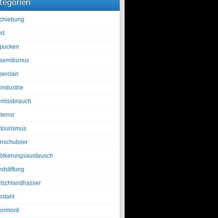
tegorien
chiebung
st
pucken
isemitismus
berclan
industrie
lmissbrauch
terror
ltourismus
nschubser
ölkerungsaustausch
ndstiftung
tschlandhasser
bstahl
enmord