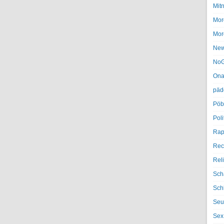
Mit
Mor
Mor
Ne
NoG
Ona
päd
Pöb
Poli
Rap
Rec
Rel
Sch
Sch
Seu
Sex