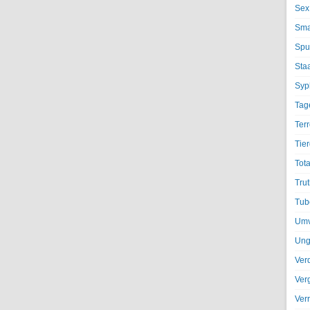
Sex
Sma
Spu
Sta
Syph
Tag
Terr
Tier
Tota
Trut
Tub
Umv
Ung
Ver
Ver
Ver