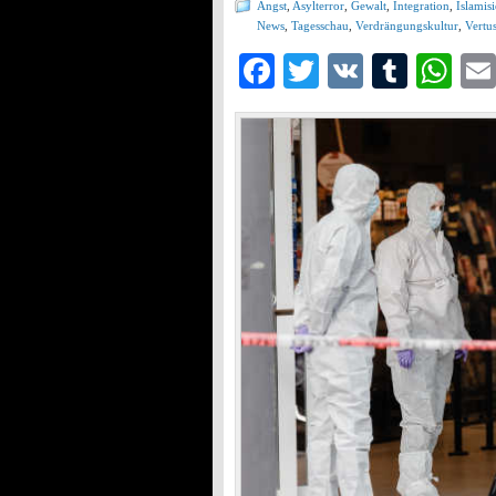
Angst
,
Asylterror
,
Gewalt
,
Integration
,
Islamis
News
,
Tagesschau
,
Verdrängungskultur
,
Vertu
Facebook
Twitter
VK
Tumb
Wh