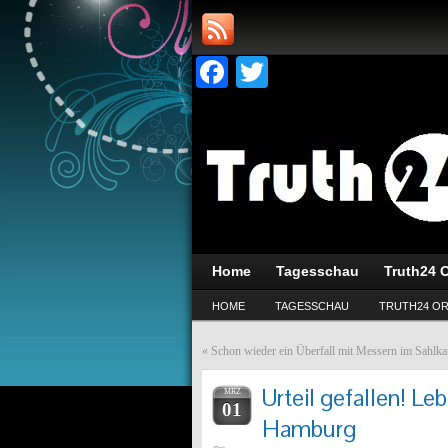
Facebook
Twitter
Home
Tagesschau
Truth24 O
HOME
TAGESSCHAU
TRUTH24 OR
«
Schon wieder ein Überfall mit Messern im Sahlk
Urteil gefallen! Le
MRZ
01
Hamburg