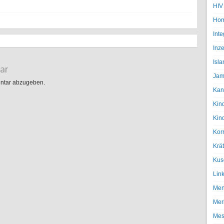
HIV
Hom
Inte
Inze
Isl
ar
Jam
ntar abzugeben.
Kan
Kin
Kin
Kor
Krä
Kus
Lin
Men
Mer
Mes