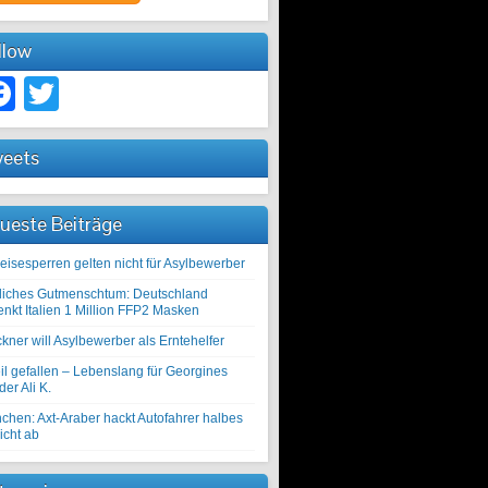
llow
Facebook
Twitter
eets
ueste Beiträge
eisesperren gelten nicht für Asylbewerber
liches Gutmenschtum: Deutschland
enkt Italien 1 Million FFP2 Masken
kner will Asylbewerber als Erntehelfer
il gefallen – Lebenslang für Georgines
er Ali K.
chen: Axt-Araber hackt Autofahrer halbes
icht ab