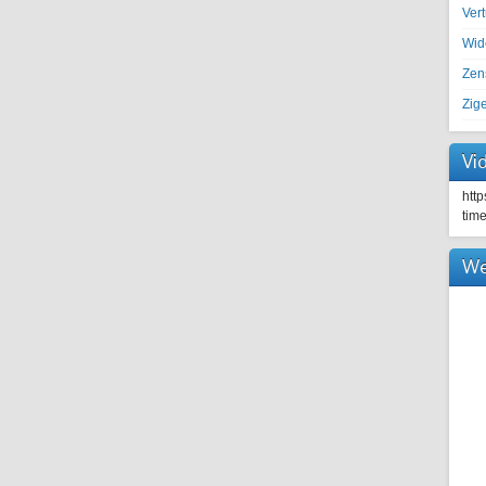
Ver
Wid
Zen
Zig
Vi
htt
tim
We