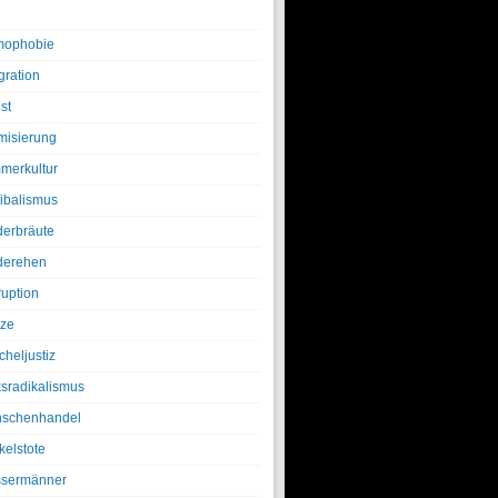
ophobie
gration
st
amisierung
merkultur
ibalismus
derbräute
derehen
ruption
tze
cheljustiz
ksradikalismus
schenhandel
kelstote
sermänner