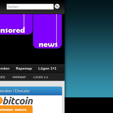
enden
Rapemap
Lügen 1×1
DEN
RAPEMAP
LÜGEN 1×1
enden / Donate