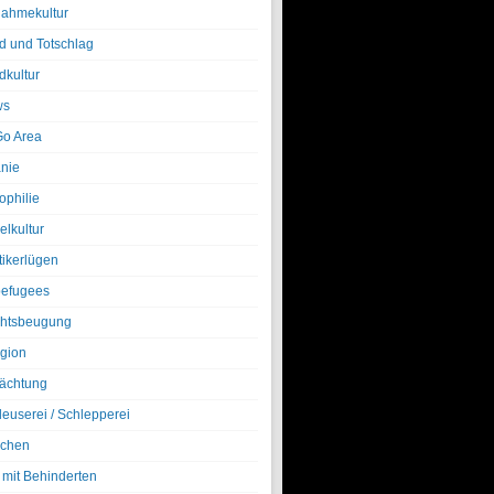
nahmekultur
d und Totschlag
dkultur
ws
o Area
nie
ophilie
elkultur
tikerlügen
efugees
htsbeugung
igion
ächtung
leuserei / Schlepperei
chen
 mit Behinderten