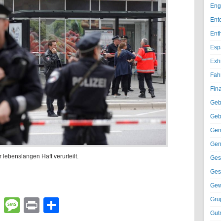
Eng
Ent
Ent
Esp
Exh
Fah
Fin
Geb
Geb
Gen
Gen
 lebenslangen Haft verurteilt.
Ges
Ges
Gew
Gru
lr
atsApp
Email
Message
Print
Teilen
Gut