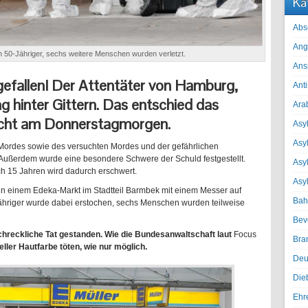
Ka
Abs
Ang
in 50-Jähriger, sechs weitere Menschen wurden verletzt.
Ans
gefallen! Der Attentäter von Hamburg,
Ant
 hinter Gittern. Das entschied das
Ara
icht am Donnerstagmorgen.
Asyl
Asy
 Mordes sowie des versuchten Mordes und der gefährlichen
. Außerdem wurde eine besondere Schwere der Schuld festgestellt.
Asyl
ch 15 Jahren wird dadurch erschwert.
Asy
 in einem Edeka-Markt im Stadtteil Barmbek mit einem Messer auf
Bah
hriger wurde dabei erstochen, sechs Menschen wurden teilweise
Bev
chreckliche Tat gestanden. Wie die Bundesanwaltschaft laut
Focus
Bra
heller Hautfarbe töten, wie nur möglich.
Deu
Die
Ehr