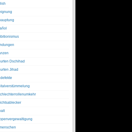
lish
eignung
hauptung
añol
ibitionismus
ndungen
anzen
urten Dschihad
urten Jihad
defekte
italverstümmelung
chlechterrollenumkehr
ichtsablecker
alt
ppenvergewaltigung
menschen