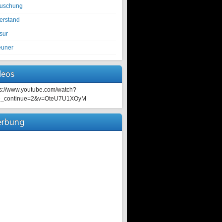
tuschung
erstand
sur
euner
deos
ps://www.youtube.com/watch?
e_continue=2&v=OteU7U1XOyM
rbung