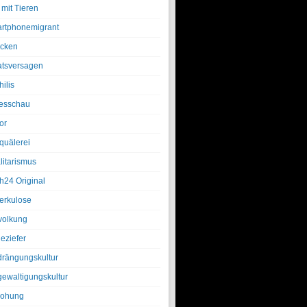
 mit Tieren
rtphonemigrant
cken
atsversagen
ilis
esschau
or
quälerei
litarismus
h24 Original
erkulose
olkung
eziefer
drängungskultur
gewaltigungskultur
rohung