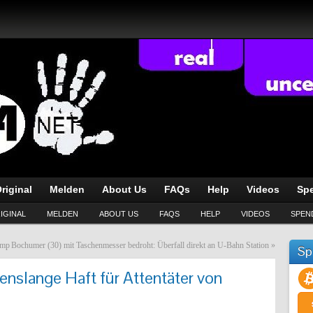
riginal
Melden
About Us
FAQs
Help
Videos
Sp
IGINAL
MELDEN
ABOUT US
FAQS
HELP
VIDEOS
SPEN
amp
Bochumer (30) mit Taschenmesser bedroht: Überfall direkt an U-Bahn Station
»
Sp
benslange Haft für Attentäter von