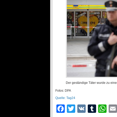
Der geständige Täter wurde zu einer
Fotos: DPA
Quelle: Tag24
Facebook
Twitter
VK
Tumb
Wh