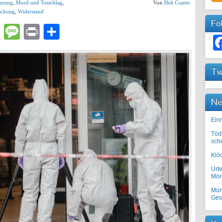
ierung
,
Mord und Totschlag
,
Von
Heli Copter
schung
,
Widerstand
Fo
lr
atsApp
Email
Message
Print
Teilen
Tw
Ne
Einr
Töd
sch
Klöc
Urte
Mörd
Mün
Ges