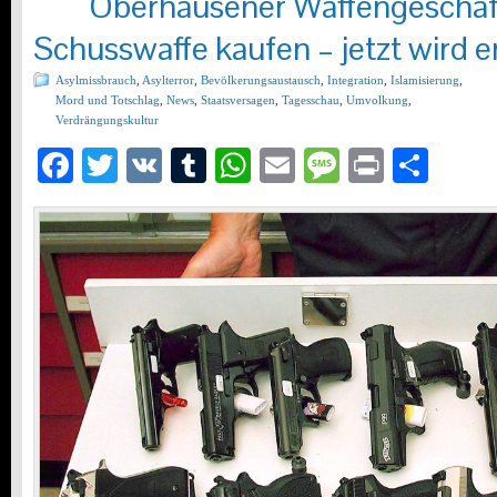
Oberhausener Waffengeschäft
Schusswaffe kaufen – jetzt wird 
Asylmissbrauch
,
Asylterror
,
Bevölkerungsaustausch
,
Integration
,
Islamisierung
,
Mord und Totschlag
,
News
,
Staatsversagen
,
Tagesschau
,
Umvolkung
,
Verdrängungskultur
Facebook
Twitter
VK
Tumblr
WhatsApp
Email
Message
Print
Teil