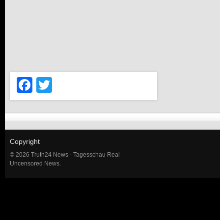
Facebook
Twitter
Copyright
© 2026 Truth24 News - Tagesschau Real
Uncensored News.