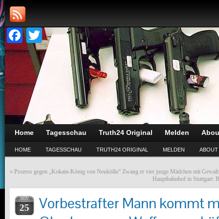
Facebook
Twitter
Home
Tagesschau
Truth24 Original
Melden
Abou
HOME
TAGESSCHAU
TRUTH24 ORIGINAL
MELDEN
ABOUT
«
Prozess gegen „Kokain-König von Neukölln“ Zwang er vier junge Mädchen mit Gewal
Hauptbahnhof in Stuttgart: B
Vorbestrafter Mann kommt mi
NOV
25