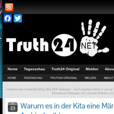
Facebook
Twitter
Home
Tagesschau
Truth24 Original
Melden
Abou
HOME
TAGESSCHAU
TRUTH24 ORIGINAL
MELDEN
ABOUT
«
Onanierender Armutsflüchtling filmt FKK Badegäste – bei Festnahme schreit er wie ei
Betrunkener Pakistaner (45) versucht Mädchen (15
Warum es in der Kita eine Mä
JUL
23