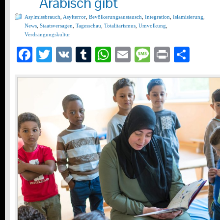
Arabisch gibt
Asylmissbrauch
,
Asylterror
,
Bevölkerungsaustausch
,
Integration
,
Islamisierung
,
News
,
Staatsversagen
,
Tagesschau
,
Totalitarismus
,
Umvolkung
,
Verdrängungskultur
Facebook
Twitter
VK
Tumblr
WhatsApp
Email
Message
Print
Teil