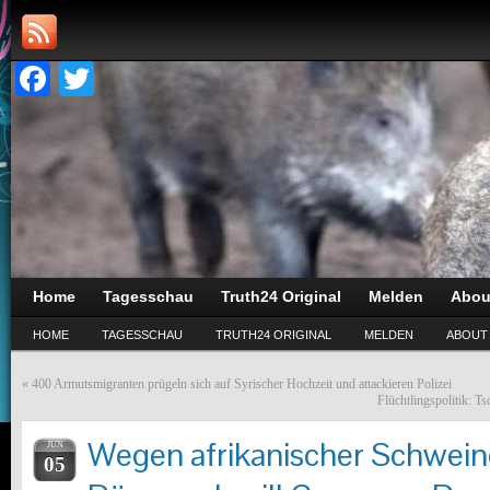
Facebook
Twitter
Home
Tagesschau
Truth24 Original
Melden
Abou
HOME
TAGESSCHAU
TRUTH24 ORIGINAL
MELDEN
ABOUT
«
400 Armutsmigranten prügeln sich auf Syrischer Hochzeit und attackieren Polizei
Flüchtlingspolitik: T
Wegen afrikanischer Schwein
JUN
05