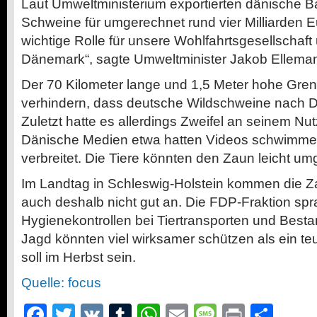
Laut Umweltministerium exportierten dänische B
Schweine für umgerechnet rund vier Milliarden Eu
wichtige Rolle für unsere Wohlfahrtsgesellschaft 
Dänemark“, sagte Umweltminister Jakob Ellema
Der 70 Kilometer lange und 1,5 Meter hohe Gren
verhindern, dass deutsche Wildschweine nach 
Zuletzt hatte es allerdings Zweifel an seinem N
Dänische Medien etwa hatten Videos schwimme
verbreitet. Die Tiere könnten den Zaun leicht um
Im Landtag in Schleswig-Holstein kommen die 
auch deshalb nicht gut an. Die FDP-Fraktion spr
Hygienekontrollen bei Tiertransporten und Besta
Jagd könnten viel wirksamer schützen als ein t
soll im Herbst sein.
Quelle: focus
Facebook
Twitter
VK
Tumblr
WhatsApp
Email
Message
Print
Teil