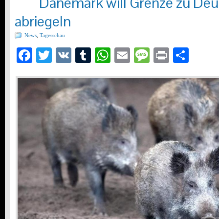
Dänemark will Grenze zu Deu
abriegeln
News
,
Tagesschau
Facebook
Twitter
VK
Tumblr
WhatsApp
Email
Message
Print
Teil