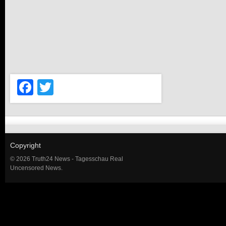
Facebook
Twitter
Copyright
© 2026 Truth24 News - Tagesschau Real
Uncensored News.