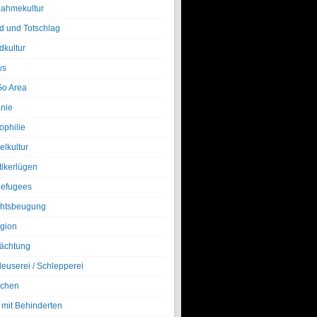
nahmekultur
d und Totschlag
dkultur
ws
o Area
nie
ophilie
elkultur
tikerlügen
efugees
htsbeugung
igion
ächtung
leuserei / Schlepperei
chen
 mit Behinderten