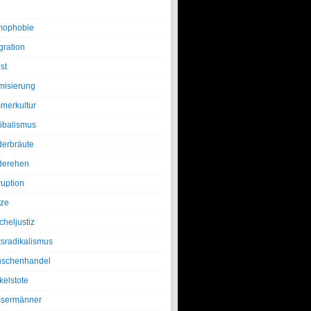
ophobie
gration
st
amisierung
merkultur
ibalismus
derbräute
derehen
ruption
tze
cheljustiz
ksradikalismus
schenhandel
kelstote
sermänner