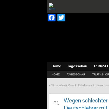
Facebook
Twitter
Home
Tagesschau
Truth24 O
HOME
TAGESSCHAU
TRUTH24 OR
«
Türke schießt Mann in Flörsheim auf offener Straß
Wegen schlechter 
MAI
21
Deutschlehrer mi