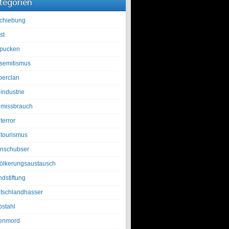
tegorien
chiebung
st
pucken
isemitismus
berclan
industrie
lmissbrauch
terror
ltourismus
nschubser
ölkerungsaustausch
ndstiftung
tschlandhasser
bstahl
enmord