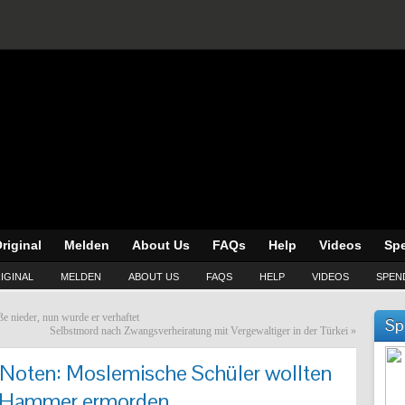
riginal
Melden
About Us
FAQs
Help
Videos
Sp
IGINAL
MELDEN
ABOUT US
FAQS
HELP
VIDEOS
SPEN
e nieder, nun wurde er verhaftet
Sp
Selbstmord nach Zwangsverheiratung mit Vergewaltiger in der Türkei
»
Noten: Moslemische Schüler wollten
t Hammer ermorden