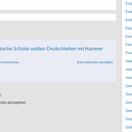
Eng
Ent
Ent
Esp
Exh
Fah
ische Schüler wollten Deutschlehrer mit Hammer
Fin
Geb
em Kommentar
Zum Antworten anmelden
Geb
Gen
Gen
r
Ges
ntar abzugeben.
Ges
Gew
Gru
Gut