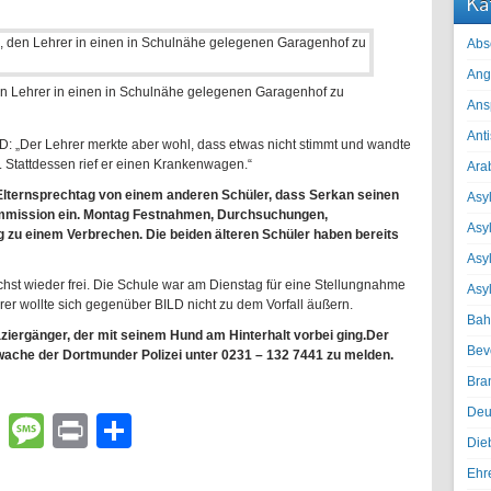
Ka
Abs
Ang
en Lehrer in einen in Schulnähe gelegenen Garagenhof zu
Ans
Ant
D: „Der Lehrer merkte aber wohl, dass etwas nicht stimmt und wandte
 Stattdessen rief er einen Krankenwagen.“
Ara
 Elternsprechtag von einem anderen Schüler, dass Serkan seinen
Asyl
kommission ein. Montag Festnahmen, Durchsuchungen,
Asy
zu einem Verbrechen. Die beiden älteren Schüler haben bereits
Asyl
st wieder frei. Die Schule war am Dienstag für eine Stellungnahme
Asy
rer wollte sich gegenüber BILD nicht zu dem Vorfall äußern.
Bah
aziergänger, der mit seinem Hund am Hinterhalt vorbei ging.Der
Bev
wache der Dortmunder Polizei unter 0231 – 132 7441 zu melden.
Bra
Deu
lr
atsApp
Email
Message
Print
Teilen
Die
Ehr