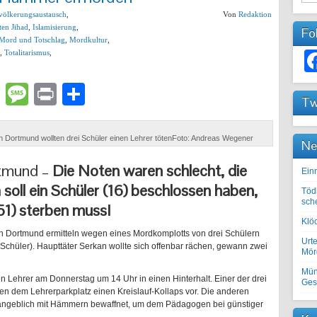
völkerungsaustausch
,
Von
Redaktion
en Jihad
,
Islamisierung
,
Fo
Mord und Totschlag
,
Mordkultur
,
,
Totalitarismus
,
lr
atsApp
Email
Message
Print
Teilen
Tw
n Dortmund wollten drei Schüler einen Lehrer tötenFoto: Andreas Wegener
Ne
tmund –
Die Noten waren schlecht, die
Einr
soll ein Schüler (16) beschlossen haben,
Töd
sch
51) sterben muss!
Klöc
 in Dortmund ermitteln wegen eines Mordkomplotts von drei Schülern
Urte
Schüler). Haupttäter Serkan wollte sich offenbar rächen, gewann zwei
Mörd
Mün
en Lehrer am Donnerstag um 14 Uhr in einen Hinterhalt. Einer der drei
Ges
en dem Lehrerparkplatz einen Kreislauf-Kollaps vor. Die anderen
ich angeblich mit Hämmern bewaffnet, um dem Pädagogen bei günstiger