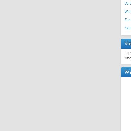
Ver
Wid
Zen
Zig
Vi
htt
tim
We