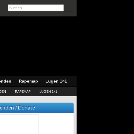
enden
Rapemap
Lügen 1×1
DEN
RAPEMAP
LÜGEN 1×1
enden / Donate