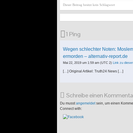
Dieser Beitrag besitzt kein Schlagwort
1 Ping
Wegen schlechter Noten: Moslem
ermorden – alternativ-report.de
Mai 22, 2019 um 1:59 am
(UTC 2)
Link zu dies
[…] Original Artikel: Truth24 News […]
Schreibe einen Kommenta
Du musst
angemeldet
sein, um einen Komme
Connect with: