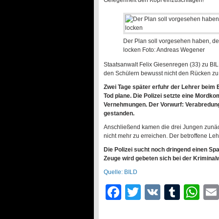
Gelegenheit den Kopf einzuschlagen!
Der Plan soll vorgesehen haben, d
locken
Foto: Andreas Wegener
Staatsanwalt Felix Giesenregen (33) zu BIL
den Schülern bewusst nicht den Rücken zu.
Zwei Tage später erfuhr der Lehrer beim
Tod plane. Die Polizei setzte eine Mord
Vernehmungen. Der Vorwurf: Verabredung 
gestanden.
Anschließend kamen die drei Jungen zunäch
nicht mehr zu erreichen. Der betroffene Leh
Die Polizei sucht noch dringend einen Sp
Zeuge wird gebeten sich bei der Kriminal
Quelle: BILD
Facebook
Twitter
VK
Tumb
Wh