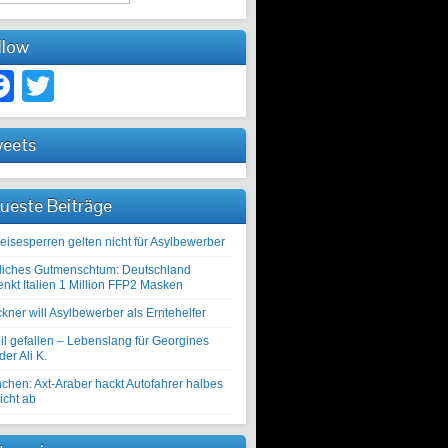
llow
Facebook
Twitter
eets
ueste Beiträge
eisesperren gelten nicht für Asylbewerber
liches Gutmenschtum: Deutschland
enkt Italien 1 Million FFP2 Masken
kner will Asylbewerber als Erntehelfer
il gefallen – Lebenslang für Georgines
er Ali K.
chen: Axt-Araber hackt Autofahrer halbes
icht ab