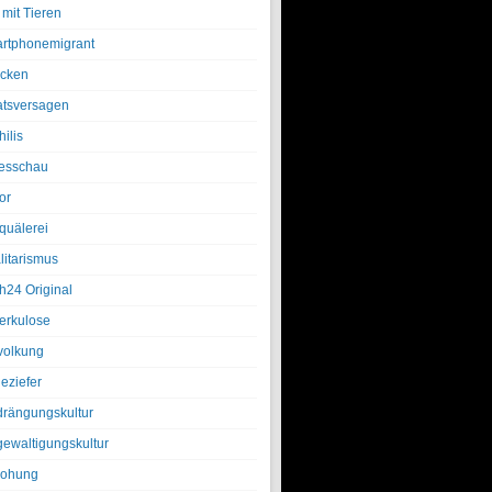
 mit Tieren
rtphonemigrant
cken
atsversagen
ilis
esschau
or
quälerei
litarismus
h24 Original
erkulose
olkung
eziefer
drängungskultur
gewaltigungskultur
rohung