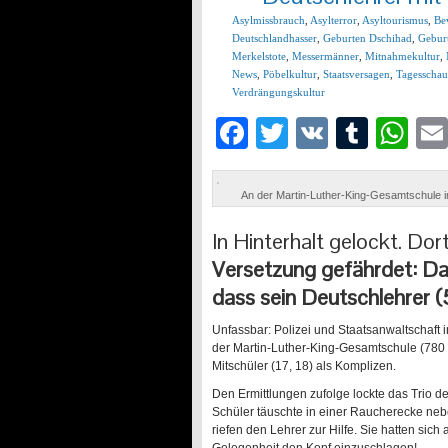
Asylmissbrauch
,
Asylterror
,
Asyltourismus
,
Be
Deutschlandhasser
,
Geburten Dschihad
,
Geburt
Merkelstote
,
Messermänner
,
Mitnahmekultur
,
News
,
Pöbelkultur
,
Staatsversagen
,
Tagesschau
Verdrängungskultur
Facebook
Twitter
VK
Tumb
Wh
An der Martin-Luther-King-Gesamtschule i
In Hinterhalt gelockt.
Dor
Versetzung gefährdet: Da 
dass sein Deutschlehrer (
Unfassbar: Polizei und Staatsanwaltschaft
der Martin-Luther-King-Gesamtschule (780 
Mitschüler (17, 18) als Komplizen.
Den Ermittlungen zufolge lockte das Trio d
Schüler täuschte in einer Raucherecke neb
riefen den Lehrer zur Hilfe. Sie hatten s