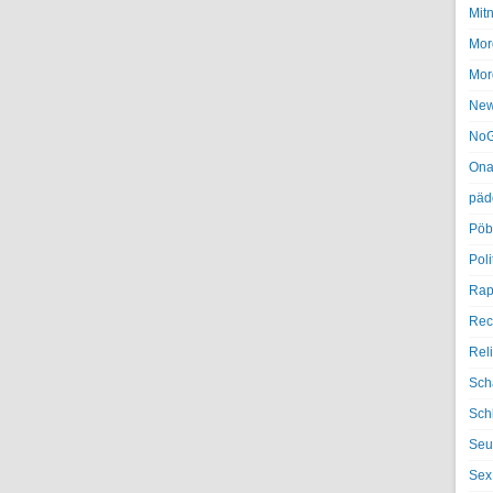
Mit
Mor
Mor
Ne
NoG
Ona
päd
Pöb
Poli
Rap
Rec
Rel
Sch
Sch
Seu
Sex