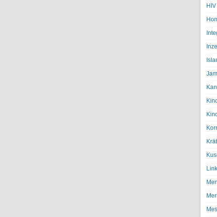
HIV
Hom
Inte
Inze
Isl
Jam
Kan
Kin
Kin
Kor
Krä
Kus
Lin
Men
Mer
Mes