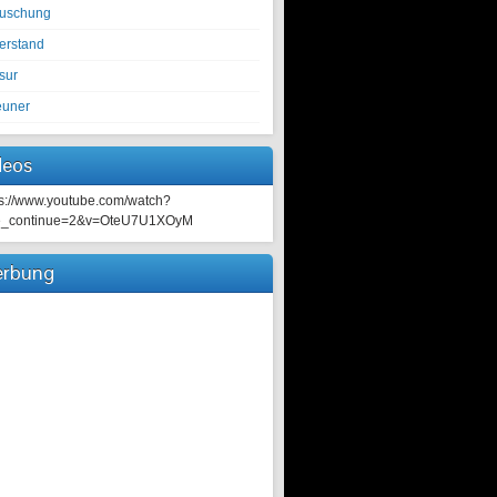
tuschung
erstand
sur
euner
deos
ps://www.youtube.com/watch?
e_continue=2&v=OteU7U1XOyM
rbung