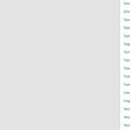
Sex
Sma
Spu
Sta
Syph
Tag
Terr
Tier
Tota
Trut
Tub
Umv
Ung
Ver
Ver
Ver