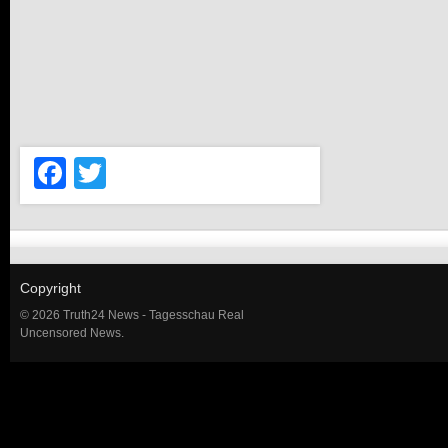
Facebook
Twitter
Copyright
© 2026 Truth24 News - Tagesschau Real
Uncensored News.