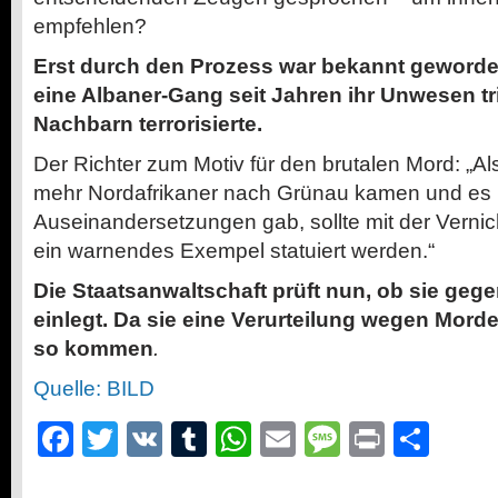
empfehlen?
Erst durch den Prozess war bekannt geworde
eine Albaner-Gang seit Jahren ihr Unwesen t
Nachbarn terrorisierte.
Der Richter zum Motiv für den brutalen Mord: „
mehr Nordafrikaner nach Grünau kamen und es
Auseinandersetzungen gab, sollte mit der Vern
ein warnendes Exempel statuiert werden.“
Die Staatsanwaltschaft prüft nun, ob sie gege
einlegt. Da sie eine Verurteilung wegen Mordes
so kommen
.
Quelle: BILD
Facebook
Twitter
VK
Tumblr
WhatsApp
Email
Message
Print
Teil