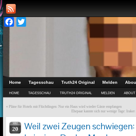
Facebook
Twitter
Home
Tagesschau
Truth24 Original
Melden
Abou
HOME
TAGESSCHAU
TRUTH24 ORIGINAL
MELDEN
ABOUT
«
Pläne für Hotels mit Flüchtlingen: Nur ein Haus wird wieder Gäste empfangen
Ehepaar kannte sich nur wenige Tage: Iraker 
Weil zwei Zeugen schwiegen:
MRZ
20