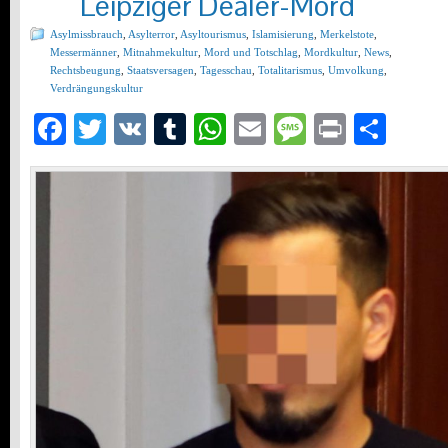
Leipziger Dealer-Mord
Asylmissbrauch
,
Asylterror
,
Asyltourismus
,
Islamisierung
,
Merkelstote
,
Messermänner
,
Mitnahmekultur
,
Mord und Totschlag
,
Mordkultur
,
News
,
Rechtsbeugung
,
Staatsversagen
,
Tagesschau
,
Totalitarismus
,
Umvolkung
,
Verdrängungskultur
Facebook
Twitter
VK
Tumblr
WhatsApp
Email
Message
Print
Teil