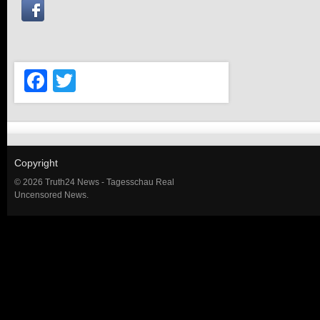
Facebook
Twitter
Copyright
© 2026 Truth24 News - Tagesschau Real
Uncensored News.