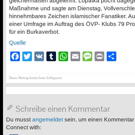
gleichermaßen abgelehnt. Lopatka pocht dagegen
Maßnahme und sagte am Dienstag, Vollverschleie
hinnehmbares Zeichen islamischer Fanatiker. A
einer Umfrage im Auftrag des
ÖVP-
Klubs 79 Pro
für ein Burkaverbot.
Quelle
Facebook
Twitter
VK
Tumblr
WhatsApp
Email
Message
Print
Teil
Dieser Beitrag besitzt kein Schlagwort
Schreibe einen Kommentar
Du musst
angemeldet
sein, um einen Kommentar
Connect with: