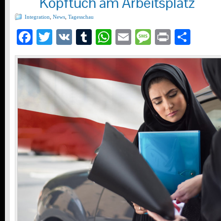
Kopftuch am Arbeitsplatz
Integration
,
News
,
Tagesschau
Facebook
Twitter
VK
Tumblr
WhatsApp
Email
Message
Print
Teil