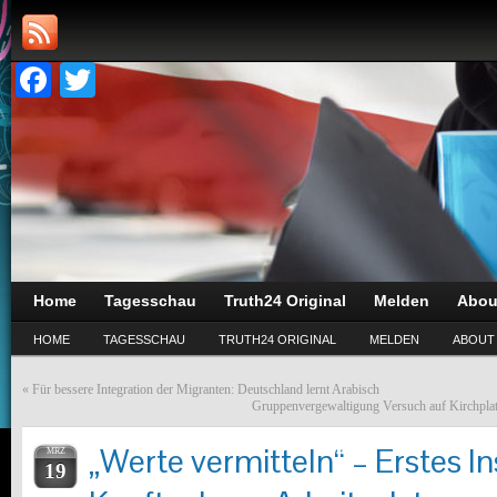
Facebook
Twitter
Home
Tagesschau
Truth24 Original
Melden
Abou
HOME
TAGESSCHAU
TRUTH24 ORIGINAL
MELDEN
ABOUT
«
Für bessere Integration der Migranten: Deutschland lernt Arabisch
Gruppenvergewaltigung Versuch auf Kirchplatz:
„Werte vermitteln“ – Erstes In
MRZ
19