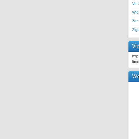
Ver
Wid
Zen
Zig
Vi
htt
tim
We