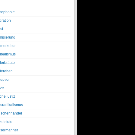
ophobie
gration
st
amisierung
merkultur
ibalismus
derbräute
derehen
ruption
tze
cheljustiz
ksradikalismus
schenhandel
kelstote
sermänner