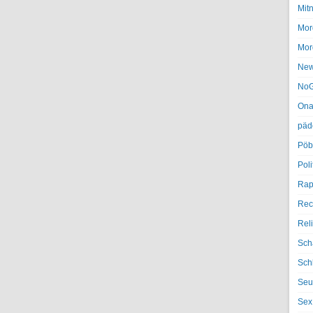
Mit
Mor
Mor
Ne
NoG
Ona
päd
Pöb
Poli
Rap
Rec
Rel
Sch
Sch
Seu
Sex