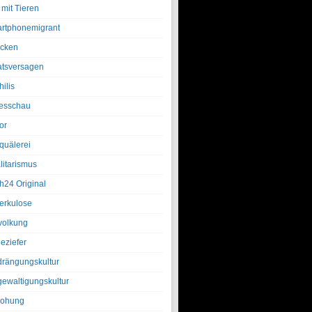
 mit Tieren
rtphonemigrant
cken
atsversagen
ilis
esschau
or
quälerei
litarismus
h24 Original
erkulose
olkung
eziefer
drängungskultur
gewaltigungskultur
rohung