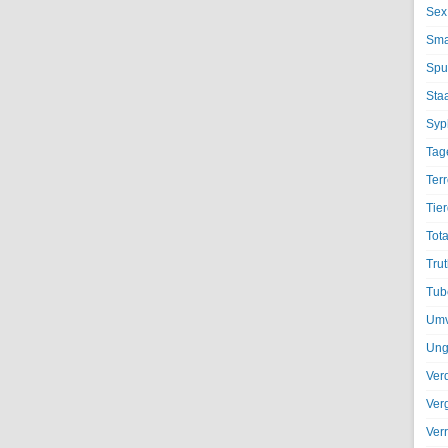
Sex
Sma
Spu
Sta
Syph
Tag
Terr
Tier
Tota
Trut
Tub
Umv
Ung
Ver
Ver
Ver