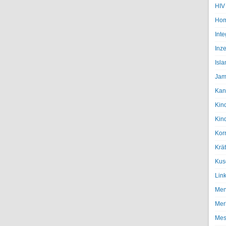
HIV
Hom
Inte
Inze
Isl
Jam
Kan
Kin
Kin
Kor
Krä
Kus
Lin
Men
Mer
Mes