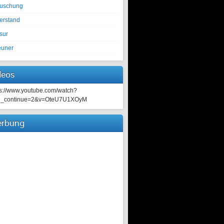
tuschung
erstand
sur
euner
deos
ps://www.youtube.com/watch?
e_continue=2&v=OteU7U1XOyM
rbung