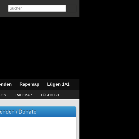
enden
Rapemap
Lügen 1×1
DEN
RAPEMAP
LÜGEN 1×1
enden / Donate