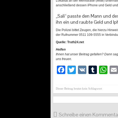
Lokalität an der Mehlstraße (Mitte) unterha
anschließend dessen iPhone und Geld und f
„Sali“ passte den Mann und des
ihn ein und raubte Geld und I
Die Polizei bittet Zeugen, die hierzu Hinw
der Rufnummer 0511 109-5555 in Verbindu
Quelle: Truth24.net
Helfen
Ihnen hat unser Beitrag gefallen? Dann sa
uns freuen.
Facebook
Twitter
VK
Tumb
Wh
Dieser Beitrag besitzt kein Schlagwort
Schreibe einen Kommenta