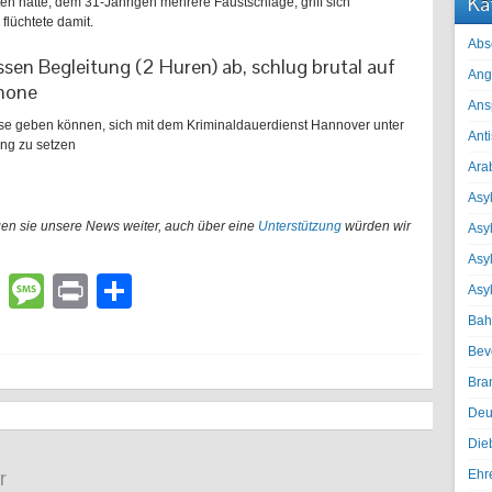
Ka
lten hatte, dem 31-Jährigen mehrere Faustschläge, griff sich
lüchtete damit.
Abs
sen Begleitung (2 Huren) ab, schlug brutal auf
Ang
phone
Ans
eise geben können, sich mit dem Kriminaldauerdienst Hannover unter
Ant
ng zu setzen
Ara
Asyl
gen sie unsere News weiter, auch über eine
Unterstützung
würden wir
Asy
Asyl
lr
atsApp
Email
Message
Print
Teilen
Asy
Bah
Bev
Bra
Deu
Die
r
Ehr