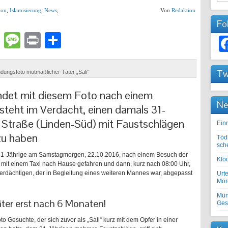
ion
,
Islamisierung
,
News
,
Von
Redaktion
Fo
lr
atsApp
Email
Message
Print
Teilen
Tw
dungsfoto mutmaßlicher Täter „Sali“
hndet mit diesem Foto nach einem
Ne
steht im Verdacht, einen damals 31-
r Straße (Linden-Süd) mit Faustschlägen
Einr
zu haben
Töd
sch
 31-Jährige am Samstagmorgen, 22.10.2016, nach einem Besuch der
Klöc
n mit einem Taxi nach Hause gefahren und dann, kurz nach 08:00 Uhr,
verdächtigen, der in Begleitung eines weiteren Mannes war, abgepasst
Urte
Mörd
Mün
er erst nach 6 Monaten!
Ges
oto Gesuchte, der sich zuvor als „Sali“ kurz mit dem Opfer in einer