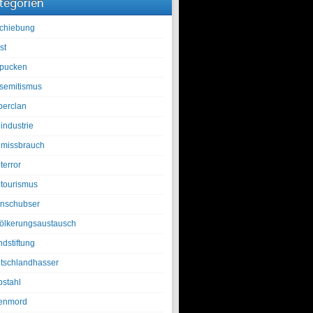
tegorien
chiebung
st
pucken
isemitismus
berclan
industrie
lmissbrauch
terror
ltourismus
nschubser
ölkerungsaustausch
ndstiftung
tschlandhasser
bstahl
enmord