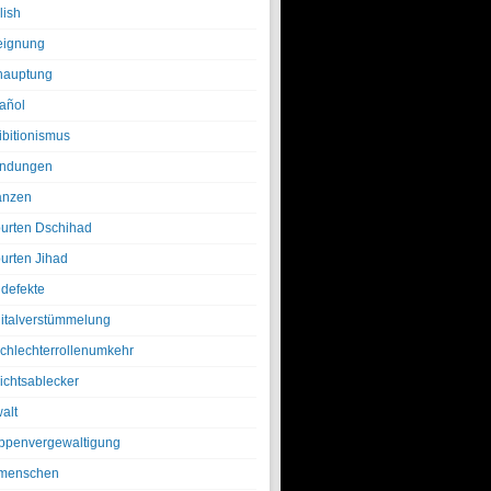
lish
eignung
hauptung
añol
ibitionismus
ndungen
anzen
urten Dschihad
urten Jihad
defekte
italverstümmelung
chlechterrollenumkehr
ichtsablecker
alt
ppenvergewaltigung
menschen