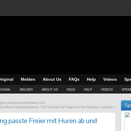
riginal
Melden
About Us
FAQs
Help
Videos
Sp
IGINAL
MELDEN
ABOUT US
FAQS
HELP
VIDEOS
SPEN
agen permanent unterschätzt wird
Sp
sseldorfer Einkaufszentrum: Vier Verletzte bei Prügelei in den Schadow-Arkaden
»
ing passte Freier mit Huren ab und