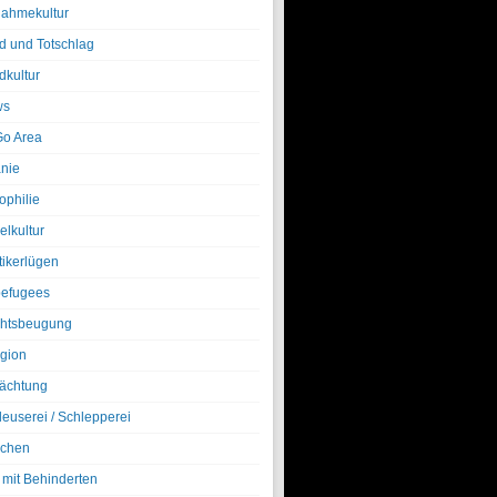
nahmekultur
d und Totschlag
dkultur
ws
o Area
nie
ophilie
elkultur
tikerlügen
efugees
htsbeugung
igion
ächtung
leuserei / Schlepperei
chen
 mit Behinderten