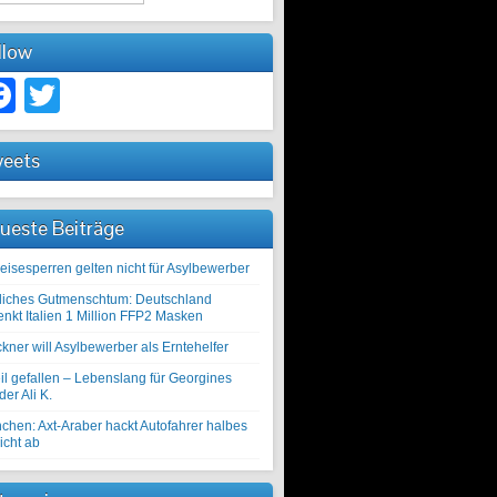
llow
Facebook
Twitter
eets
ueste Beiträge
eisesperren gelten nicht für Asylbewerber
liches Gutmenschtum: Deutschland
enkt Italien 1 Million FFP2 Masken
kner will Asylbewerber als Erntehelfer
il gefallen – Lebenslang für Georgines
er Ali K.
chen: Axt-Araber hackt Autofahrer halbes
icht ab