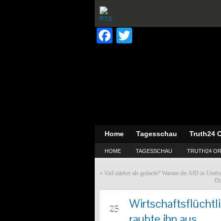
Facebook
Twitter
Home
Tagesschau
Truth24 O
HOME
TAGESSCHAU
TRUTH24 OR
«
Viel stärker als gedacht? Warum die AfD in Umfr
Dü
Wirtschaftsflüchtl
MRZ
25
raubte ihn aus