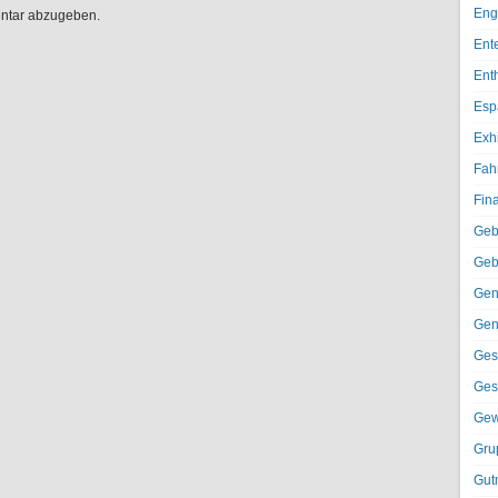
Eng
ntar abzugeben.
Ent
Ent
Esp
Exh
Fah
Fin
Geb
Geb
Gen
Gen
Ges
Ges
Gew
Gru
Gut