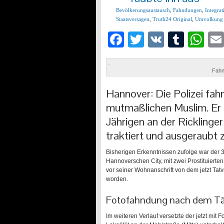
Bevölkerungsaustausch
,
Fahndungen
,
Integrat
Staatsversagen
,
Truth24 Original
,
Umvolkung
Facebook
Twitter
VK
Tumb
Wh
Fahn
Hannover: Die Polizei fa
mutmaßlichen Muslim. Er 
Jährigen an der Ricklinge
traktiert und ausgeraubt 
Bisherigen Erkenntnissen zufolge war der
Hannoverschen City, mit zwei Prostituierte
vor seiner Wohnanschrift von dem jetzt Tat
worden.
Fotofahndung nach dem Tät
Im weiteren Verlauf versetzte der jetzt mit F