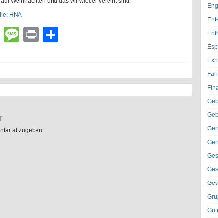
auf Weihnachten und das wir wieder vereint sind.“
Eng
lle: HNA
Ent
lr
atsApp
Email
Message
Print
Teilen
Ent
Esp
Exh
Fah
Fin
Geb
r
Geb
Gen
ntar abzugeben.
Gen
Ges
Ges
Gew
Gru
Gut