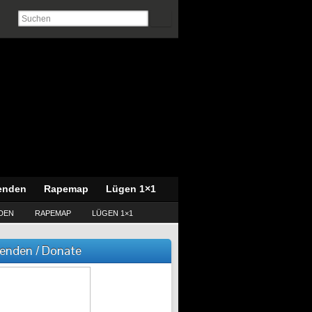
enden
Rapemap
Lügen 1×1
DEN
RAPEMAP
LÜGEN 1×1
enden / Donate