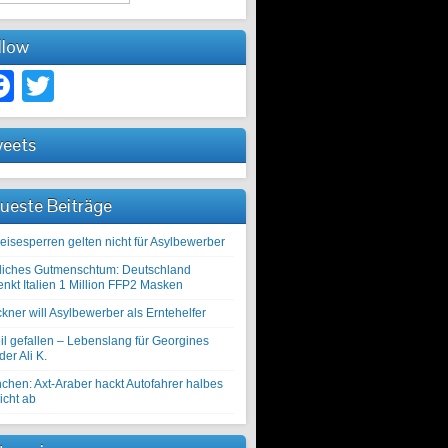
llow
Facebook
Twitter
eets
ueste Beiträge
eisesperren gelten nicht für Asylbewerber
liches Gutmenschtum: Deutschland
enkt Italien 1 Million FFP2 Masken
kner will Asylbewerber als Erntehelfer
il gefallen – Lebenslang für Georgines
er Ali K.
chen: Axt-Araber hackt Autofahrer halbes
icht ab