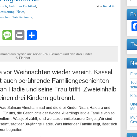
ausch
,
Geburten Dschihad
,
Von
Redaktion
lamisierung
,
News
,
Fo
esschau
,
Totalitarismus
,
lr
atsApp
Email
Message
Print
Teilen
Tw
ammad aus Syrien mit seiner Frau Salmam und den drei Kinder.
© Fischer
Ne
e vor Weihnachten wieder vereint. Kassel.
Einr
it auch berührende Familiengeschichten
Töd
n Hadie und seine Frau trifft. Zweieinhalb
sch
einen drei Kindern getrennt.
Klöc
Urte
 Frau Salmam Almohammad und die drei Kinder Niran, Haidara und
Mörd
 Für uns, die Geschichte der Woche. Allerdings ist die Familie von so
Mün
ntfernt. Was jetzt zählt, sind weitaus unmittelbarere Dinge: „Wir sind
Ges
in“, sagt der 30-jährige Hadie. Was hinter der Familie liegt, lässt sich
rer begreifen: