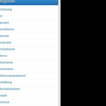
tegorien
chiebung
st
pucken
isemitismus
berclan
industrie
lmissbrauch
terror
ltourismus
nschubser
ölkerungsaustausch
ndstiftung
tschlandhasser
bstahl
enmord