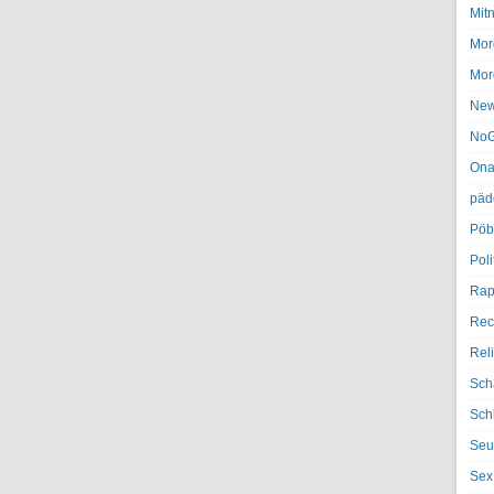
Mit
Mor
Mor
Ne
NoG
Ona
päd
Pöb
Poli
Rap
Rec
Rel
Sch
Sch
Seu
Sex