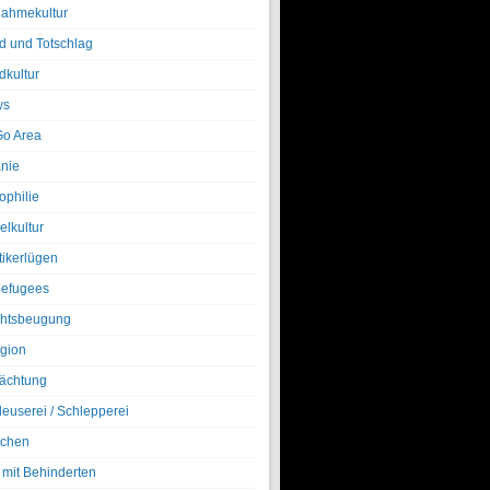
nahmekultur
d und Totschlag
dkultur
ws
o Area
nie
ophilie
elkultur
tikerlügen
efugees
htsbeugung
igion
ächtung
leuserei / Schlepperei
chen
 mit Behinderten