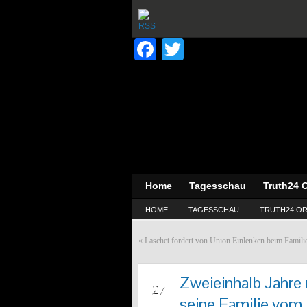
Facebook
Twitter
Home
Tagesschau
Truth24 O
HOME
TAGESSCHAU
TRUTH24 OR
«
Laschet fordert von Union Einlenken beim Famil
Zweieinhalb Jahre 
DEZ
27
seine Familie vom