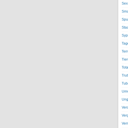
Sex
Sma
Spu
Sta
Syph
Tag
Terr
Tier
Tota
Trut
Tub
Umv
Ung
Ver
Ver
Ver