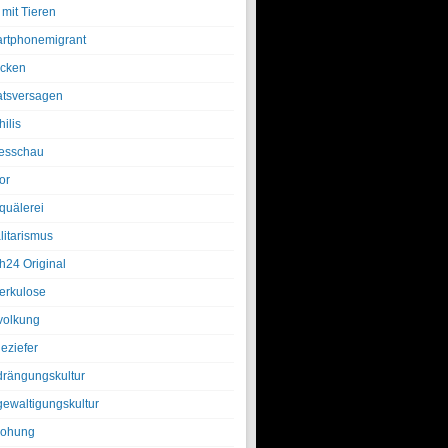
 mit Tieren
rtphonemigrant
cken
atsversagen
ilis
esschau
or
quälerei
litarismus
h24 Original
erkulose
olkung
eziefer
drängungskultur
gewaltigungskultur
rohung