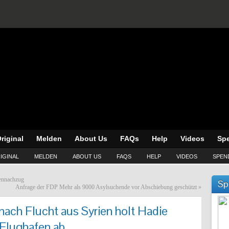
riginal
Melden
About Us
FAQs
Help
Videos
Sp
IGINAL
MELDEN
ABOUT US
FAQS
HELP
VIDEOS
SPEN
iennachzug
Sp
Anfrage der FDP Mehr als 9000 Asylsuchende vor Abschiebung geschützt
»
nach Flucht aus Syrien holt Hadie
 Flughafen ab