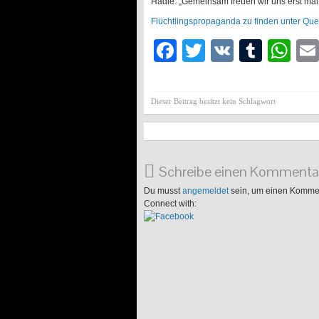
Hadie. „Gemeinsam freuen wir uns erst mal 
Flüchtlingspropaganda zu finden unter Que
Facebook
Twitter
VK
Tumb
Wh
Dieser Beitrag besitzt kein Schlagwort
Schreibe einen Kommenta
Du musst
angemeldet
sein, um einen Komme
Connect with: