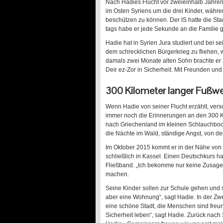
Nach Hadies Flucht vor zweieinhalb Jahren,
im Osten Syriens um die drei Kinder, während
beschützen zu können. Der IS hatte die Sta
tags habe er jede Sekunde an die Familie 
Hadie hat in Syrien Jura studiert und bei 
dem schrecklichen Bürgerkrieg zu fliehen,
damals zwei Monate alten Sohn brachte er 
Deir ez-Zor in Sicherheit. Mit Freunden un
300 Kilometer langer Fußweg
Wenn Hadie von seiner Flucht erzählt, ver
immer noch die Erinnerungen an den 300 Ki
nach Griechenland im kleinen Schlauchboot
die Nächte im Wald, ständige Angst, von der
Im Oktober 2015 kommt er in der Nähe von
schließlich in Kassel. Einen Deutschkurs h
Fließband. „Ich bekomme nur keine Zusage
machen.
Seine Kinder sollen zur Schule gehen und
aber eine Wohnung“, sagt Hadie. In der Zw
eine schöne Stadt, die Menschen sind freun
Sicherheit leben“, sagt Hadie. Zurück nach 