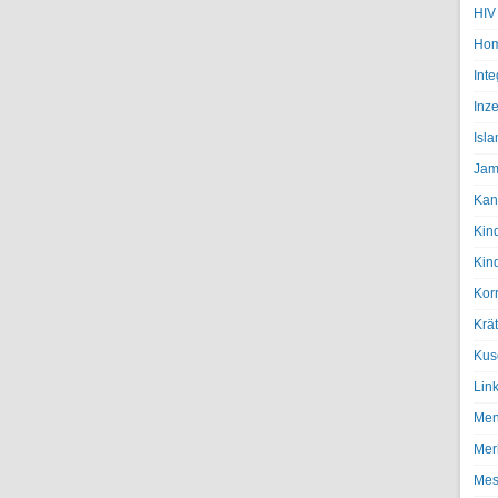
HIV
Hom
Inte
Inze
Isl
Jam
Kan
Kin
Kin
Kor
Krä
Kus
Lin
Men
Mer
Mes