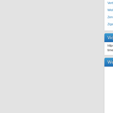
Ver
Wid
Zen
Zig
Vi
htt
tim
We