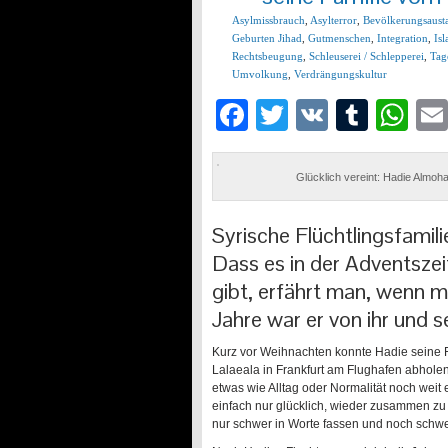
Asylmissbrauch
,
Asylterror
,
Bevölkerungsaust
Geburten Jihad
,
Gutmenschen
,
Integration
,
Is
Rechtsbeugung
,
Schleuserei / Schlepperei
,
Tag
Umvolkung
,
Verdrängungskultur
Facebook
Twitter
VK
Tumb
Wh
Glücklich vereint: Hadie Almoh
Syrische Flüchtlingsfamili
Dass es in der Adventsze
gibt, erfährt man, wenn ma
Jahre war er von ihr und s
Kurz vor Weihnachten konnte Hadie seine
Lalaeala in Frankfurt am Flughafen abholen.
etwas wie Alltag oder Normalität noch weit e
einfach nur glücklich, wieder zusammen zu se
nur schwer in Worte fassen und noch schwe