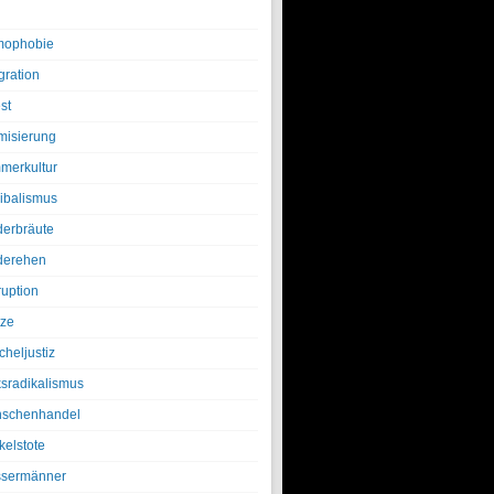
ophobie
gration
st
amisierung
merkultur
ibalismus
derbräute
derehen
ruption
tze
cheljustiz
ksradikalismus
schenhandel
kelstote
sermänner