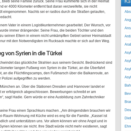
Ka
 blieb seine Familie zurück. Seine Frau kümmerte sich in der Heimat
 er 4000 Kilometer entfernt fast daran verzweifelte, sie nicht
dt eingenommen. Nachts sei er rastlos durch die Straßen gelaufen,
Abs
gedacht.
Ang
seinem Vater in einem Logistikunternehmen gearbeitet. Der Wunsch, vor
Ans
 wurde immer drängender. Seine Frau, die beiden Töchter und den
zu seinen Eltern in einem nicht umkämpften Gebiet seiner Heimatstadt
Ant
d nur mit den Notwendigsten im Rucksack machte er sich auf den Weg.
Ara
 von Syrien in die Türkei
Asyl
Asy
schwindet das glückliche Strahlen aus seinem Gesicht. Bedrückend sind
lometer langen Fußweg von Syrien in die Türkei, an die Überfahrt
Asyl
, an die Flüchtlingscamps, den Fußmarsch über die Balkanroute, an
Asy
 Polizei aufgegriffen zu werden.
Bah
 München an. Über die Stationen Dresden und Hannover landet er
at er erfolgreich abgeschlossen. Bewerbungen schreibt er am
Bev
n“, sagt Hadie. Gern würde er eine Ausbildung zum Zahntechniker
Bra
Deu
 seine Frau einen Sprachkurs machen. „Am dringendsten brauchen wir
ei-Raum-Wohnung mit Küche wird es eng für die Familie. „Kassel ist
Die
dlich und unterstützen uns. Vor allem können wir ohne Angst und in
Syrien können sie nicht. Ihre Stadt würde nicht mehr existieren, sagt
Ehr