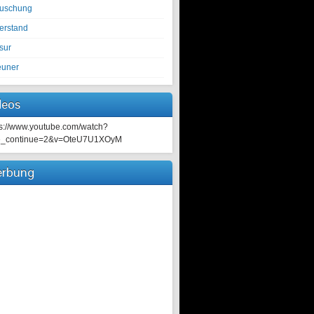
tuschung
erstand
sur
euner
deos
ps://www.youtube.com/watch?
e_continue=2&v=OteU7U1XOyM
rbung