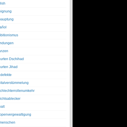
lish
eignung
hauptung
añol
ibitionismus
ndungen
anzen
urten Dschihad
urten Jihad
defekte
italverstümmelung
chlechterrollenumkehr
ichtsablecker
alt
ppenvergewaltigung
menschen