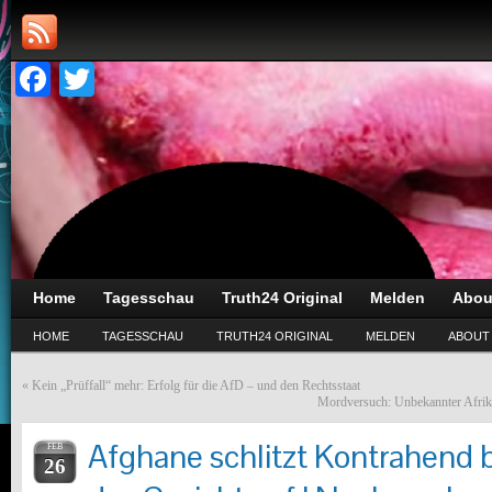
Facebook
Twitter
Home
Tagesschau
Truth24 Original
Melden
Abou
HOME
TAGESSCHAU
TRUTH24 ORIGINAL
MELDEN
ABOUT
«
Kein „Prüffall“ mehr: Erfolg für die AfD – und den Rechtsstaat
Mordversuch: Unbekannter Afrika
Afghane schlitzt Kontrahend 
FEB
26