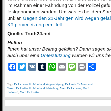
im Rahmen einer Fahndung von der Polizei gef
festgenommen werden. Um was es bei dem Streit 
unklar.
Gegen den 21-Jährigen wird wegen gefäh
Körperverletzung ermittelt.
Quelle: Truth24.net
Helfen
Ihnen hat unser Beitrag gefallen? Dann sagen s
auch über eine
Unterstützung
würden wir uns fr
Facebook
Twitter
VK
Tumblr
WhatsApp
Email
Message
Print
Teil
Tags:
Facharbeiter für Mord und Vergewaltigung
,
Fachkraft für Mord und
Terror
,
Fachkräfte für Mord und Schändung
,
Mord Facharbeiter
,
Mord
Fachkraft
,
Mord Fachkräfte