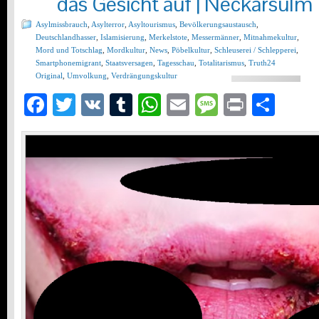
das Gesicht auf | Neckarsulm
Asylmissbrauch
,
Asylterror
,
Asyltourismus
,
Bevölkerungsaustausch
,
Deutschlandhasser
,
Islamisierung
,
Merkelstote
,
Messermänner
,
Mitnahmekultur
,
Mord und Totschlag
,
Mordkultur
,
News
,
Pöbelkultur
,
Schleuserei / Schlepperei
,
Smartphonemigrant
,
Staatsversagen
,
Tagesschau
,
Totalitarismus
,
Truth24
Original
,
Umvolkung
,
Verdrängungskultur
Facebook
Twitter
VK
Tumblr
WhatsApp
Email
Message
Print
Teil