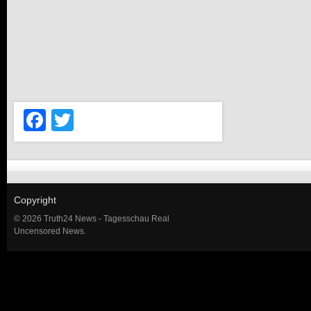
Facebook
Twitter
Copyright
© 2026 Truth24 News - Tagesschau Real
Uncensored News.