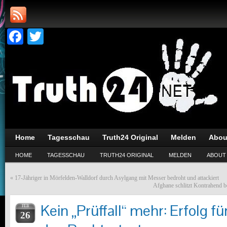
Facebook
Twitter
Home
Tagesschau
Truth24 Original
Melden
Abou
HOME
TAGESSCHAU
TRUTH24 ORIGINAL
MELDEN
ABOUT
«
17-Jähriger in Mörfelden-Walldorf durch Asylgang mit Messer bedroht und attackiert
Afghane schlitzt Kontrahend b
Kein „Prüffall“ mehr: Erfolg fü
FEB
26