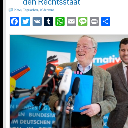
den Rechtsstaat
News
,
Tagesschau
,
Widerstand
Facebook
Twitter
VK
Tumblr
WhatsApp
Email
Message
Print
Teil