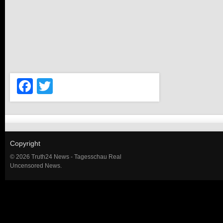
Facebook
Twitter
Copyright
© 2026 Truth24 News - Tagesschau Real
Uncensored News.