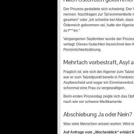
Der Prozess gestaltete sich schwierig: Der 
nennen. Nachfragen zur Tat kommentierte m
gesehen“ oder „Ich schwöre bei Allah, dass 
Österreich gekommen sei, hatte der Algerie
zu f***en.“
Vergangenen September wurde der Prozess 
vertagt. Dieses Gutachten bezeichnet den Al
Persönlichkeitsstörung.
Mehrfach vorbestraft, Asyl 
Fraglich ist, wie sich der Algerier zum Tat
war er zum Tatzeitpunkt bereits in Frankrei
Asylbescheid und sogar ein Einreiseverbot
schonmal eine Frau zu vergewaltigen.
Beim ersten Prozesstag zeigte sich das Opf
nach wie vor schwere Medikamente.
Abschiebung Ja oder Nein?
Was viele Menschen wissen wollen: Wird ei
Auf Anfrage vom „Wochenblick“ erklärt R