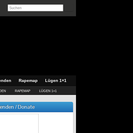
enden
Rapemap
Lügen 1×1
DEN
RAPEMAP
LÜGEN 1×1
enden / Donate