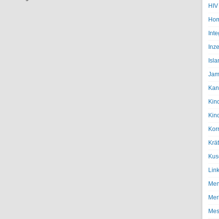
HIV
Hom
Inte
Inze
Isl
Jam
Kan
Kin
Kin
Kor
Krä
Kus
Lin
Men
Mer
Mes