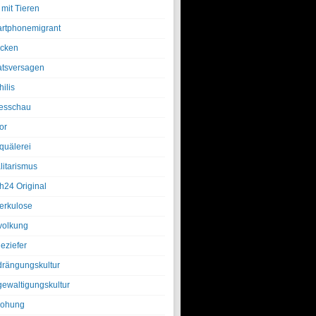
 mit Tieren
rtphonemigrant
cken
atsversagen
ilis
esschau
or
quälerei
litarismus
h24 Original
erkulose
olkung
eziefer
drängungskultur
gewaltigungskultur
rohung