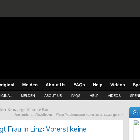
riginal
Melden
About Us
FAQs
Help
Videos
Sp
IGINAL
MELDEN
ABOUT US
FAQS
HELP
VIDEOS
SPEN
n-Meter-Kreuz gegen Moschee-Bau
Sp
Ausländer im Nachtleben – Wenn Willkommenskultur an Grenzen gerät
»
gt Frau in Linz: Vorerst keine