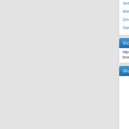
Ver
Wid
Zen
Zig
Vi
htt
tim
We