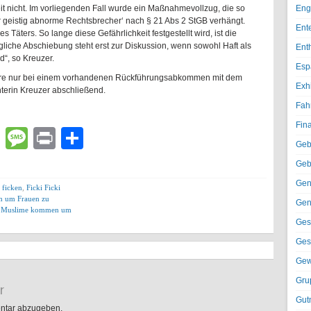
zeit nicht. Im vorliegenden Fall wurde ein Maßnahmevollzug, die so
Eng
ür geistig abnorme Rechtsbrecher‘ nach § 21 Abs 2 StGB verhängt.
Ent
es Täters. So lange diese Gefährlichkeit festgestellt wird, ist die
liche Abschiebung steht erst zur Diskussion, wenn sowohl Haft als
Ent
“, so Kreuzer.
Esp
äre nur bei einem vorhandenen Rückführungsabkommen mit dem
Exh
hterin Kreuzer abschließend.
Fah
Fin
lr
atsApp
Email
Message
Print
Teilen
Geb
Geb
Gen
 ficken
,
Ficki Ficki
m um Frauen zu
Gen
,
Muslime kommen um
Ges
Ges
Gew
Gru
r
Gut
ntar abzugeben.