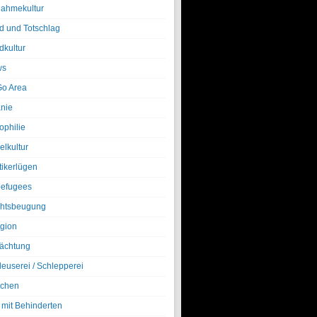
nahmekultur
d und Totschlag
dkultur
ws
o Area
nie
ophilie
elkultur
tikerlügen
efugees
htsbeugung
igion
ächtung
leuserei / Schlepperei
chen
 mit Behinderten