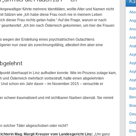
Ka
Vergewaltiger führte mehrere Identitäten, wollte Alter und Namen nicht
Abs
it Sätzen wie „Ich habe diese Frau noch nie in meinem Leben
ich dieser Frau nichts getan habe.“ Auf die Frage, warum er nach
Ang
r geantwortet: „Ich bin nach Österreich gekommen, um hier die Frauen
Ans
Ant
wegen der Erstellung eines psychiatrischen Gutachtens
gerier nun zwar als zurechnungsfähig, attestiert ihm aber eine
Ara
Asyl
abgelehnt
Asy
Asyl
zeitpunkt überhaupt in Linz aufhalten konnte. Wie im Prozess zutage kam,
ch und Österreich mehrfach vorbestraft, hatte einen abgelehnten
Asy
. Und schon ein Jahr davor – im November 2015 – versuchte er
Bah
Bev
er schwer traumatisiert und mit sichtbaren Narben übersät. Sie nimmt
Bra
Deu
Die
n solcher Täter abgeschoben oder nicht?
Ehr
ichterin Mag. Margit Kreuzer vom Landesgericht Linz:
„Um ganz