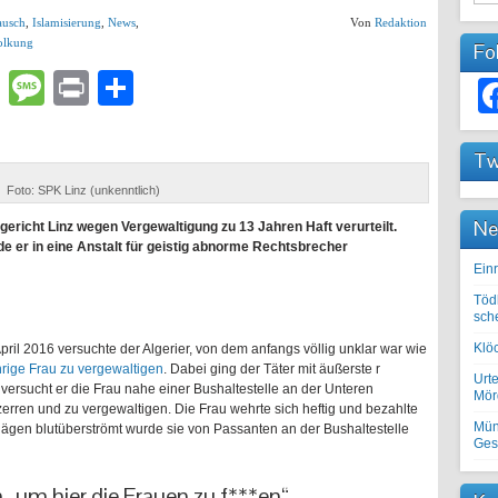
ausch
,
Islamisierung
,
News
,
Von
Redaktion
lkung
Fo
lr
atsApp
Email
Message
Print
Teilen
Tw
Foto: SPK Linz (unkenntlich)
Ne
gericht Linz wegen Vergewaltigung zu 13 Jahren Haft verurteilt.
 er in eine Anstalt für geistig abnorme Rechtsbrecher
Einr
Töd
sch
Klöc
April 2016 versuchte der Algerier, von dem anfangs völlig unklar war wie
hrige Frau zu vergewaltigen
. Dabei ging der Täter mit äußerste r
Urte
 versucht er die Frau nahe einer Bushaltestelle an der Unteren
Mörd
erren und zu vergewaltigen. Die Frau wehrte sich heftig und bezahlte
Mün
lägen blutüberströmt wurde sie von Passanten an der Bushaltestelle
Ges
um hier die Frauen zu f***en“