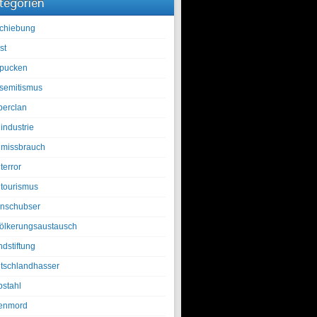
tegorien
chiebung
st
pucken
isemitismus
berclan
industrie
lmissbrauch
terror
ltourismus
nschubser
ölkerungsaustausch
ndstiftung
tschlandhasser
bstahl
enmord