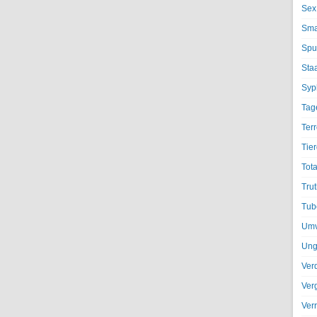
Sex
Sma
Spu
Sta
Syph
Tag
Terr
Tier
Tota
Trut
Tub
Umv
Ung
Ver
Ver
Ver