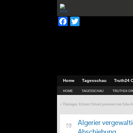
Facebook
Twitter
Home
Tagesschau
Truth24 O
HOME
TAGESSCHAU
TRUTH24 OR
«
Thüringen: Erfurter Ortsteil protestiert mit Zeh
Algerier vergewalti
MRZ
08
Abschiebung