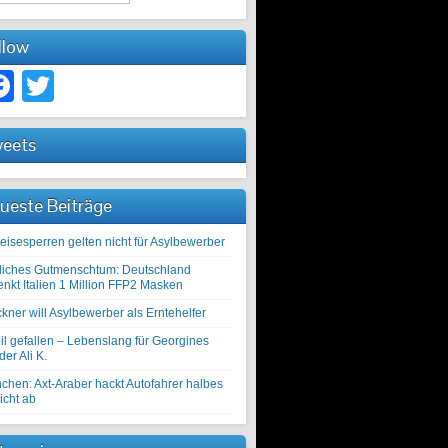
llow
Facebook
Twitter
eets
ueste Beiträge
eisesperren gelten nicht für Asylbewerber
liches Gutmenschtum: Deutschland
enkt Italien 1 Million FFP2 Masken
kner will Asylbewerber als Erntehelfer
il gefallen – Lebenslang für Georgines
er Ali K.
chen: Axt-Araber hackt Autofahrer halbes
icht ab