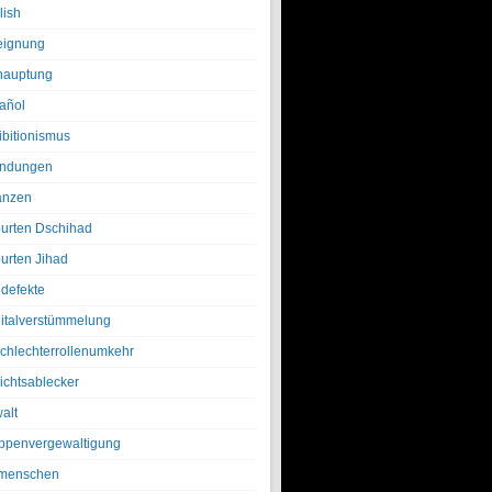
lish
eignung
hauptung
añol
ibitionismus
ndungen
anzen
urten Dschihad
urten Jihad
defekte
italverstümmelung
chlechterrollenumkehr
ichtsablecker
alt
ppenvergewaltigung
menschen