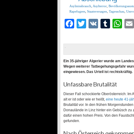
Asylmissbrauch
,
Asylterror
,
Bevölkerungsaust
Rapefugees
,
Staatsversagen
,
Tagesschau
,
Umvo
Facebook
Twitter
VK
Tumb
Wh
Ein 35-jähriger Algerier wurde am Landes
Wegen weiterer Tatbegehungsgefahr wurde
eingewiesen. Das Urteil ist rechtskräftig.
Unfassbare Brutalität
Dieser Fall schockierte Oberösterreich: Im 
alt er ist oder wie er heißt,
eine heute 41-jä
Brutalität vor. In den frühen Morgenstunden
Donaulände in Linz hinter ein Gebüsch zu z
dafür einen hohen Preis. Von den Faustsch
gefunden.
Nach Österreich gekommen „