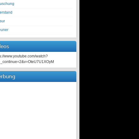
tuschung
erstand
sur
euner
deos
ps://www.youtube.com/watch?
e_continue=2&v=OteU7U1XOyM
rbung