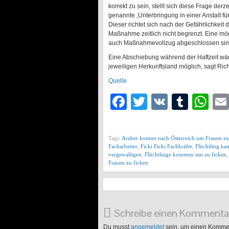
korrekt zu sein, stellt sich diese Frage der
genannte ‚Unterbringung in einer Anstalt f
Dieser richtet sich nach der Gefährlichkeit d
Maßnahme zeitlich nicht begrenzt. Eine mög
auch Maßnahmevollzug abgeschlossen sind
Eine Abschiebung während der Haftzeit w
jeweiligen Herkunftsland möglich, sagt Ric
Quelle
Facebook
Twitter
VK
Tumb
Wh
Tags:
Araber kommt nach Österreich um Frauen zu
Facharbeiter
,
Ficki Ficki Fachkräfte
,
Flüchtling ka
vergewaltigen
,
Flüchtlinge kommen um zu ficken
Frauen zu ficken
Schreibe einen Kommenta
Du musst
angemeldet
sein, um einen Komme