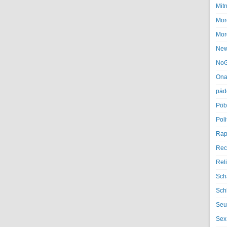
Mit
Mor
Mor
Ne
NoG
Ona
päd
Pöb
Poli
Rap
Rec
Rel
Sch
Sch
Seu
Sex