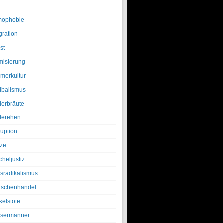
ophobie
gration
st
amisierung
merkultur
ibalismus
derbräute
derehen
ruption
tze
cheljustiz
ksradikalismus
schenhandel
kelstote
sermänner