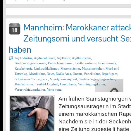
Mannheim: Marokkaner attack
FEB
18
Zeitungsomi und versucht Sex
haben
Asylindustrie
,
Asylmissbrauch
,
Asylterror
,
Asyltourismus
,
Bevölkerungsaustausch
,
Deutschlandhasser
,
Exhibitionismus
,
Islamisierung
,
Kuscheljustiz
,
Linksradikalismus
,
Messermänner
,
Mitnahmekultur
,
Mord und
Totschlag
,
Mordkultur
,
News
,
NoGo Area
,
Onanie
,
Pöbelkultur
,
Rapefugees
,
Schleuserei / Schlepperei
,
Smartphonemigrant
,
Staatsversagen
,
Tagesschau
,
Totalitarismus
,
Truth24 Original
,
Umvolkung
,
Verdrängungskultur
,
Vergewaltigungskultur
,
Verrohung
Am frühen Samstagmorgen w
Zeitungsausträgerin im Stadt
einem marokkanischen Rapef
Nachdem sie in der Seckenh
eine Zeitung zugestellt hatt