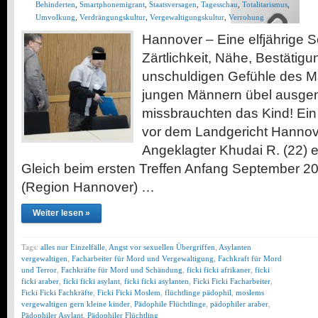
Behinderten
,
Smartphonemigrant
,
Staatsversagen
,
Tagesschau
,
Totalitarismus
,
Umvolkung
,
Verdrängungskultur
,
Vergewaltigungskultur
,
Verrohung
Hannover – Eine elfjährige S
Zärtlichkeit, Nähe, Bestätigu
unschuldigen Gefühle des 
jungen Männern übel ausgen
missbrauchten das Kind! Ein 
vor dem Landgericht Hannove
Angeklagter Khudai R. (22) 
Gleich beim ersten Treffen Anfang September 
(Region Hannover) …
Weiter lesen »
Tags:
alles nur Einzelfälle
,
Angst vor sexuellen Übergriffen
,
Asylanten
vergewaltigen
,
Facharbeiter für Mord und Vergewaltigung
,
Fachkraft für Mord
und Terror
,
Fachkräfte für Mord und Schändung
,
ficki ficki afrikaner
,
ficki
ficki araber
,
ficki ficki asylant
,
ficki ficki asylanten
,
Ficki Ficki Facharbeiter
,
Ficki Ficki Fachkräfte
,
Ficki Ficki Moslem
,
flüchtlinge pädophil
,
moslems
vergewaltigen gern kleine kinder
,
Pädophile Flüchtlinge
,
pädophiler araber
,
Pädophiler Asylant
,
Pädophiler Flüchtling