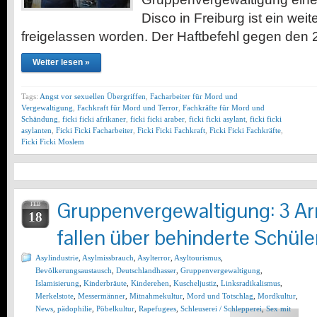
Disco in Freiburg ist ein wei
freigelassen worden. Der Haftbefehl gegen den
Weiter lesen »
Tags:
Angst vor sexuellen Übergriffen
,
Facharbeiter für Mord und
Vergewaltigung
,
Fachkraft für Mord und Terror
,
Fachkräfte für Mord und
Schändung
,
ficki ficki afrikaner
,
ficki ficki araber
,
ficki ficki asylant
,
ficki ficki
asylanten
,
Ficki Ficki Facharbeiter
,
Ficki Ficki Fachkraft
,
Ficki Ficki Fachkräfte
,
Ficki Ficki Moslem
Gruppenvergewaltigung: 3 A
FEB
18
fallen über behinderte Schüler
Asylindustrie
,
Asylmissbrauch
,
Asylterror
,
Asyltourismus
,
Bevölkerungsaustausch
,
Deutschlandhasser
,
Gruppenvergewaltigung
,
Islamisierung
,
Kinderbräute
,
Kinderehen
,
Kuscheljustiz
,
Linksradikalismus
,
Merkelstote
,
Messermänner
,
Mitnahmekultur
,
Mord und Totschlag
,
Mordkultur
,
News
,
pädophilie
,
Pöbelkultur
,
Rapefugees
,
Schleuserei / Schlepperei
,
Sex mit