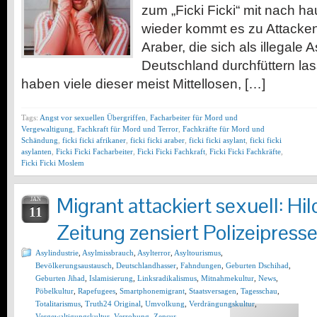
zum „Ficki Ficki“ mit nach 
wieder kommt es zu Attacken
Araber, die sich als illegale A
Deutschland durchfüttern las
haben viele dieser meist Mittellosen, […]
Tags:
Angst vor sexuellen Übergriffen
,
Facharbeiter für Mord und
Vergewaltigung
,
Fachkraft für Mord und Terror
,
Fachkräfte für Mord und
Schändung
,
ficki ficki afrikaner
,
ficki ficki araber
,
ficki ficki asylant
,
ficki ficki
asylanten
,
Ficki Ficki Facharbeiter
,
Ficki Ficki Fachkraft
,
Ficki Ficki Fachkräfte
,
Ficki Ficki Moslem
Migrant attackiert sexuell: H
JAN
11
Zeitung zensiert Polizeipress
Asylindustrie
,
Asylmissbrauch
,
Asylterror
,
Asyltourismus
,
Bevölkerungsaustausch
,
Deutschlandhasser
,
Fahndungen
,
Geburten Dschihad
,
Geburten Jihad
,
Islamisierung
,
Linksradikalismus
,
Mitnahmekultur
,
News
,
Pöbelkultur
,
Rapefugees
,
Smartphonemigrant
,
Staatsversagen
,
Tagesschau
,
Totalitarismus
,
Truth24 Original
,
Umvolkung
,
Verdrängungskultur
,
Vergewaltigungskultur
,
Verrohung
,
Zensur