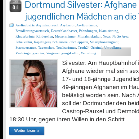
Dortmund Silvester: Afghane 
JAN
01
jugendlichen Mädchen an die
Asylindustrie
,
Asylmissbrauch
,
Asylterror
,
Asyltourismus
,
Bevölkerungsaustausch
,
Deutschlandhasser
,
Fahndungen
,
Islamisierung
,
Kinderbräute
,
Kinderehen
,
Messermänner
,
Mitnahmekultur
,
News
,
NoGo Area
,
Pöbelkultur
,
Rapefugees
,
Schleuserei / Schlepperei
,
Smartphonemigrant
,
Staatsversagen
,
Tagesschau
,
Totalitarismus
,
Truth24 Original
,
Umvolkung
,
Verdrängungskultur
,
Vergewaltigungskultur
,
Verrohung
Silvester: Am Hauptbahnhof i
Afghane wieder mal sein se
17- und 18-jährige Jugendli
49-jährigen Afghanen im Hau
belästigt worden sein. Nac
soll der Dortmunder den bei
Castrop-Rauxel und Detmold
18:30 Uhr, gegen ihren Willen in den Schritt …
Weiter lesen »