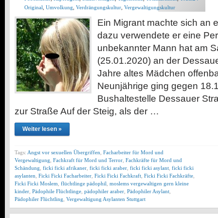
Original
,
Umvolkung
,
Verdrängungskultur
,
Vergewaltigungskultur
Ein Migrant machte sich an e
dazu verwendete er eine Perf
unbekannter Mann hat am 
(25.01.2020) an der Dessaue
Jahre altes Mädchen offenba
Neunjährige ging gegen 18.1
Bushaltestelle Dessauer St
zur Straße Auf der Steig, als der …
Weiter lesen »
Tags:
Angst vor sexuellen Übergriffen
,
Facharbeiter für Mord und
Vergewaltigung
,
Fachkraft für Mord und Terror
,
Fachkräfte für Mord und
Schändung
,
ficki ficki afrikaner
,
ficki ficki araber
,
ficki ficki asylant
,
ficki ficki
asylanten
,
Ficki Ficki Facharbeiter
,
Ficki Ficki Fachkraft
,
Ficki Ficki Fachkräfte
,
Ficki Ficki Moslem
,
flüchtlinge pädophil
,
moslems vergewaltigen gern kleine
kinder
,
Pädophile Flüchtlinge
,
pädophiler araber
,
Pädophiler Asylant
,
Pädophiler Flüchtling
,
Vergewaltigung Asylanten Stuttgart