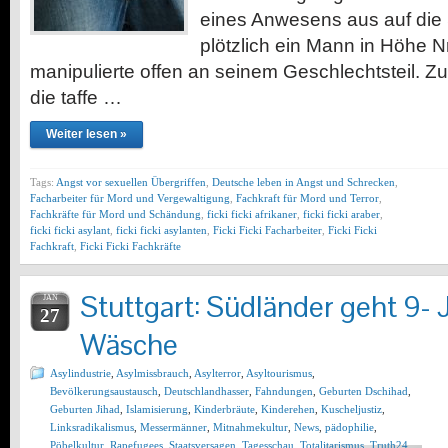
eines Anwesens aus auf die S
plötzlich ein Mann in Höhe Nr
manipulierte offen an seinem Geschlechtsteil. 
die taffe …
Weiter lesen »
Tags:
Angst vor sexuellen Übergriffen
,
Deutsche leben in Angst und Schrecken
,
Facharbeiter für Mord und Vergewaltigung
,
Fachkraft für Mord und Terror
,
Fachkräfte für Mord und Schändung
,
ficki ficki afrikaner
,
ficki ficki araber
,
ficki ficki asylant
,
ficki ficki asylanten
,
Ficki Ficki Facharbeiter
,
Ficki Ficki
Fachkraft
,
Ficki Ficki Fachkräfte
Stuttgart: Südländer geht 9- J
JAN
27
Wäsche
Asylindustrie
,
Asylmissbrauch
,
Asylterror
,
Asyltourismus
,
Bevölkerungsaustausch
,
Deutschlandhasser
,
Fahndungen
,
Geburten Dschihad
,
Geburten Jihad
,
Islamisierung
,
Kinderbräute
,
Kinderehen
,
Kuscheljustiz
,
Linksradikalismus
,
Messermänner
,
Mitnahmekultur
,
News
,
pädophilie
,
Pöbelkultur
,
Rapefugees
,
Staatsversagen
,
Tagesschau
,
Totalitarismus
,
Truth24