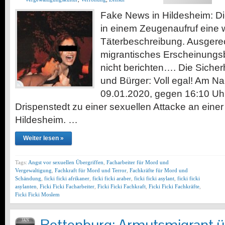
Fake News in Hildesheim: Di
in einem Zeugenaufruf eine 
Täterbeschreibung. Ausgerec
migrantisches Erscheinungsbil
nicht berichten…. Die Siche
und Bürger: Voll egal! Am N
09.01.2020, gegen 16:10 Uhr,
Drispenstedt zu einer sexuellen Attacke an einer
Hildesheim. …
Weiter lesen »
Tags:
Angst vor sexuellen Übergriffen
,
Facharbeiter für Mord und
Vergewaltigung
,
Fachkraft für Mord und Terror
,
Fachkräfte für Mord und
Schändung
,
ficki ficki afrikaner
,
ficki ficki araber
,
ficki ficki asylant
,
ficki ficki
asylanten
,
Ficki Ficki Facharbeiter
,
Ficki Ficki Fachkraft
,
Ficki Ficki Fachkräfte
,
Ficki Ficki Moslem
JAN