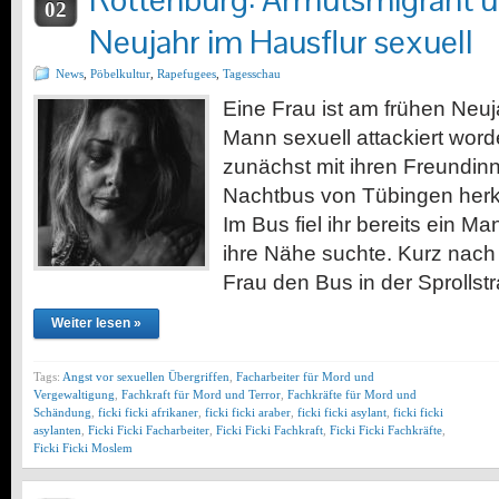
Rottenburg: Armutsmigrant üb
02
Neujahr im Hausflur sexuell
News
,
Pöbelkultur
,
Rapefugees
,
Tagesschau
Eine Frau ist am frühen Ne
Mann sexuell attackiert word
zunächst mit ihren Freundinn
Nachtbus von Tübingen her
Im Bus fiel ihr bereits ein Ma
ihre Nähe suchte. Kurz nach 
Frau den Bus in der Sprolls
Weiter lesen »
Tags:
Angst vor sexuellen Übergriffen
,
Facharbeiter für Mord und
Vergewaltigung
,
Fachkraft für Mord und Terror
,
Fachkräfte für Mord und
Schändung
,
ficki ficki afrikaner
,
ficki ficki araber
,
ficki ficki asylant
,
ficki ficki
asylanten
,
Ficki Ficki Facharbeiter
,
Ficki Ficki Fachkraft
,
Ficki Ficki Fachkräfte
,
Ficki Ficki Moslem