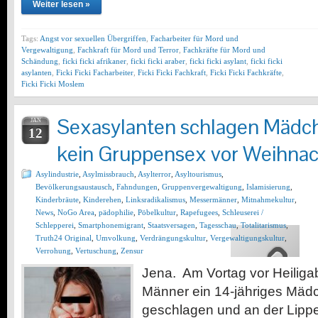
Weiter lesen »
Tags:
Angst vor sexuellen Übergriffen
,
Facharbeiter für Mord und
Vergewaltigung
,
Fachkraft für Mord und Terror
,
Fachkräfte für Mord und
Schändung
,
ficki ficki afrikaner
,
ficki ficki araber
,
ficki ficki asylant
,
ficki ficki
asylanten
,
Ficki Ficki Facharbeiter
,
Ficki Ficki Fachkraft
,
Ficki Ficki Fachkräfte
,
Ficki Ficki Moslem
Sexasylanten schlagen Mädche
JAN
12
kein Gruppensex vor Weihnac
Asylindustrie
,
Asylmissbrauch
,
Asylterror
,
Asyltourismus
,
Bevölkerungsaustausch
,
Fahndungen
,
Gruppenvergewaltigung
,
Islamisierung
,
Kinderbräute
,
Kinderehen
,
Linksradikalismus
,
Messermänner
,
Mitnahmekultur
,
News
,
NoGo Area
,
pädophilie
,
Pöbelkultur
,
Rapefugees
,
Schleuserei /
Schlepperei
,
Smartphonemigrant
,
Staatsversagen
,
Tagesschau
,
Totalitarismus
,
Truth24 Original
,
Umvolkung
,
Verdrängungskultur
,
Vergewaltigungskultur
,
Verrohung
,
Vertuschung
,
Zensur
Jena. Am Vortag vor Heilig
Männer ein 14-jähriges Mäd
geschlagen und an der Lippe v