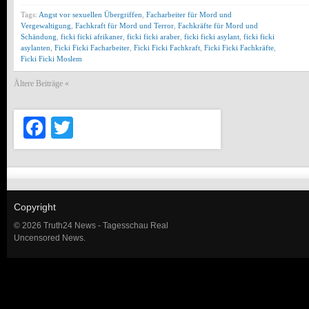
Tags:
Angst vor sexuellen Übergriffen
,
Facharbeiter für Mord und
Vergewaltigung
,
Fachkraft für Mord und Terror
,
Fachkräfte für Mord und
Schändung
,
ficki ficki afrikaner
,
ficki ficki araber
,
ficki ficki asylant
,
ficki ficki
asylanten
,
Ficki Ficki Facharbeiter
,
Ficki Ficki Fachkraft
,
Ficki Ficki Fachkräfte
,
Ficki Ficki Moslem
Ältere Beiträge «
Facebook
Twitter
Copyright
© 2026 Truth24 News - Tagesschau Real
Uncensored News.