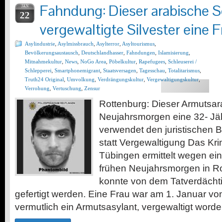
Fahndung: Dieser arabische S
JAN
22
vergewaltigte Silvester eine 
Asylindustrie
,
Asylmissbrauch
,
Asylterror
,
Asyltourismus
,
Bevölkerungsaustausch
,
Deutschlandhasser
,
Fahndungen
,
Islamisierung
,
Mitnahmekultur
,
News
,
NoGo Area
,
Pöbelkultur
,
Rapefugees
,
Schleuserei /
Schlepperei
,
Smartphonemigrant
,
Staatsversagen
,
Tagesschau
,
Totalitarismus
,
Truth24 Original
,
Umvolkung
,
Verdrängungskultur
,
Vergewaltigungskultur
,
Verrohung
,
Vertuschung
,
Zensur
Rottenburg: Dieser Armutsar
Neujahrsmorgen eine 32- Jähr
verwendet den juristischen Be
statt Vergewaltigung Das Kr
Tübingen ermittelt wegen ei
frühen Neujahrsmorgen in Rot
konnte von dem Tatverdächt
gefertigt werden. Eine Frau war am 1. Januar v
vermutlich ein Armutsasylant, vergewaltigt word