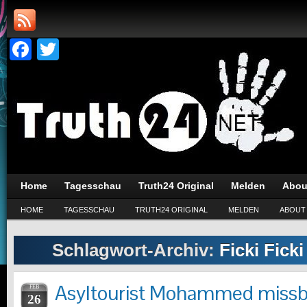
Facebook
Twitter
Home
Tagesschau
Truth24 Original
Melden
Abou
HOME
TAGESSCHAU
TRUTH24 ORIGINAL
MELDEN
ABOUT
Schlagwort-Archiv:
Ficki Fick
Asyltourist Mohammed missb
FEB
26