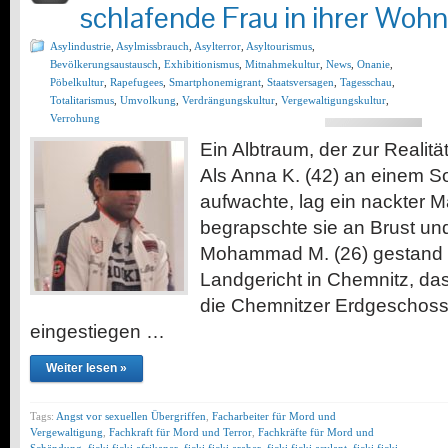
schlafende Frau in ihrer Woh
Asylindustrie
,
Asylmissbrauch
,
Asylterror
,
Asyltourismus
,
Bevölkerungsaustausch
,
Exhibitionismus
,
Mitnahmekultur
,
News
,
Onanie
,
Pöbelkultur
,
Rapefugees
,
Smartphonemigrant
,
Staatsversagen
,
Tagesschau
,
Totalitarismus
,
Umvolkung
,
Verdrängungskultur
,
Vergewaltigungskultur
,
Verrohung
Ein Albtraum, der zur Realit
Als Anna K. (42) an einem
aufwachte, lag ein nackter M
begrapschte sie an Brust un
Mohammad M. (26) gestand 
Landgericht in Chemnitz, das
die Chemnitzer Erdgeschos
eingestiegen …
Weiter lesen »
Tags:
Angst vor sexuellen Übergriffen
,
Facharbeiter für Mord und
Vergewaltigung
,
Fachkraft für Mord und Terror
,
Fachkräfte für Mord und