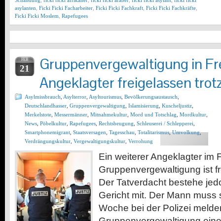
Schändung
,
ficki ficki afrikaner
,
ficki ficki araber
,
ficki ficki asylant
,
ficki ficki
asylanten
,
Ficki Ficki Facharbeiter
,
Ficki Ficki Fachkraft
,
Ficki Ficki Fachkräfte
,
Ficki Ficki Moslem
,
Rapefugees
Gruppenvergewaltigung in Fr
FEB
21
Angeklagter freigelassen trot
Asylmissbrauch
,
Asylterror
,
Asyltourismus
,
Bevölkerungsaustausch
,
Deutschlandhasser
,
Gruppenvergewaltigung
,
Islamisierung
,
Kuscheljustiz
,
Merkelstote
,
Messermänner
,
Mitnahmekultur
,
Mord und Totschlag
,
Mordkultur
,
News
,
Pöbelkultur
,
Rapefugees
,
Rechtsbeugung
,
Schleuserei / Schlepperei
,
Smartphonemigrant
,
Staatsversagen
,
Tagesschau
,
Totalitarismus
,
Umvolkung
,
Verdrängungskultur
,
Vergewaltigungskultur
,
Verrohung
Ein weiterer Angeklagter im F
Gruppenvergewaltigung ist f
Der Tatverdacht bestehe jedoc
Gericht mit. Der Mann muss 
Woche bei der Polizei melden
Gruppenvergewaltigung einer