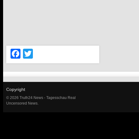
Facebook
Twitter
Copyright
© 2026 Truth24 News - Tagesschau Real
Uncensored News.