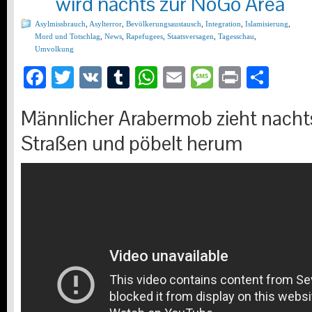
wird nachts zur NoGo Area
Asylmissbrauch
,
Asylterror
,
Bevölkerungsaustausch
,
Integration
,
Islamisierung
,
Mord und Totschlag
,
News
,
Rapefugees
,
Staatsversagen
,
Tagesschau
,
Umvolkung
Facebook
Twitter
VK
Tumblr
WhatsApp
Email
Message
Print
Teil
Männlicher Arabermob zieht nachts
Straßen und pöbelt herum