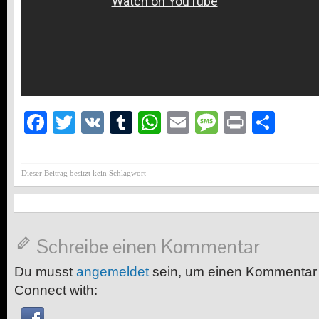
Facebook
Twitter
VK
Tumblr
WhatsApp
Email
Message
Print
Teil
Dieser Beitrag besitzt kein Schlagwort
Schreibe einen Kommentar
Du musst
angemeldet
sein, um einen Kommentar
Connect with: