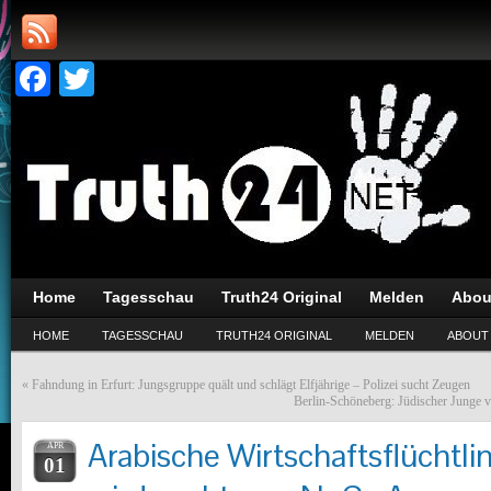
Facebook
Twitter
Home
Tagesschau
Truth24 Original
Melden
Abou
HOME
TAGESSCHAU
TRUTH24 ORIGINAL
MELDEN
ABOUT
«
Fahndung in Erfurt: Jungsgruppe quält und schlägt Elfjährige – Polizei sucht Zeugen
Berlin-Schöneberg: Jüdischer Junge ve
Arabische Wirtschaftsflüchtli
APR
01