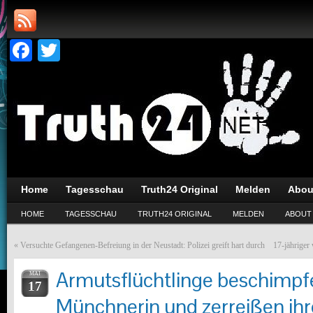
Facebook
Twitter
Home
Tagesschau
Truth24 Original
Melden
Abou
HOME
TAGESSCHAU
TRUTH24 ORIGINAL
MELDEN
ABOUT
«
Versuchte Gefangenen-Befreiung in der Neustadt: Polizei greift hart durch
17-jähriger
Armutsflüchtlinge beschimpf
MAI
17
Münchnerin und zerreißen ihr