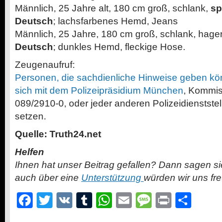
Männlich, 25 Jahre alt, 180 cm groß, schlank,
sp
Deutsch
; lachsfarbenes Hemd, Jeans
Männlich, 25 Jahre, 180 cm groß, schlank, hage
Deutsch
; dunkles Hemd, fleckige Hose.
Zeugenaufruf:
Personen, die sachdienliche Hinweise geben kö
sich mit dem Polizeipräsidium München
, Kommiss
089/2910-0, oder jeder anderen Polizeidienststel
setzen.
Quelle: Truth24.net
Helfen
Ihnen hat unser Beitrag gefallen? Dann sagen s
auch über eine
Unterstützung
würden wir uns fr
Facebook
Twitter
VK
Tumblr
WhatsApp
Email
Message
Print
Teil