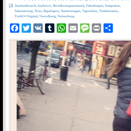
Asylmissbrauch
,
Asylterror
,
Bevölkerungsaustausch
,
Fahndungen
,
Integration
,
Islamisierung
,
News
,
Rapefugees
,
Staatsversagen
,
Tagesschau
,
Totalitarismus
,
Truth24 Original
,
Umvolkung
,
Vertuschung
Facebook
Twitter
VK
Tumblr
WhatsApp
Email
Message
Print
Teil