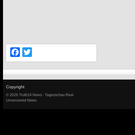
Facebook
Twitter
Copyright
© 2026 Truth24 News - Tagesschau Real
Uncensored News.