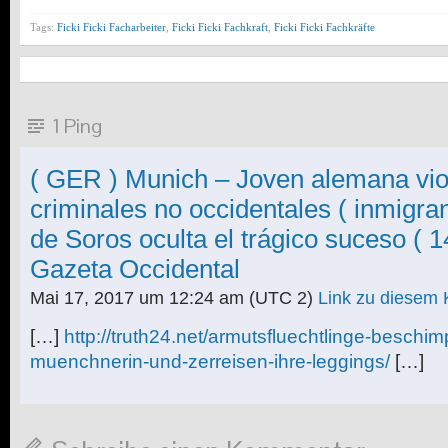
Tags:
Ficki Ficki Facharbeiter
,
Ficki Ficki Fachkraft
,
Ficki Ficki Fachkräfte
1 Ping
( GER ) Munich – Joven alemana vio
criminales no occidentales ( inmigra
de Soros oculta el trágico suceso ( 
Gazeta Occidental
Mai 17, 2017 um 12:24 am
(UTC 2)
Link zu diesem
[…]
http://truth24.net/armutsfluechtlinge-beschi
muenchnerin-und-zerreisen-ihre-leggings/
[…]