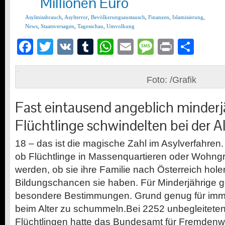
Millionen Euro
Asylmissbrauch
,
Asylterror
,
Bevölkerungsaustausch
,
Finanzen
,
Islamisierung
,
News
,
Staatsversagen
,
Tagesschau
,
Umvolkung
Facebook
Twitter
VK
Tumblr
WhatsApp
Email
Message
Print
Teil
Foto: /Grafik
Fast eintausend angeblich minderj
Flüchtlinge schwindelten bei der A
18 – das ist die magische Zahl im Asylverfahren. 
ob Flüchtlinge in Massenquartieren oder Wohng
werden, ob sie ihre Familie nach Österreich hol
Bildungschancen sie haben. Für Minderjährige g
besondere Bestimmungen. Grund genug für imme
beim Alter zu schummeln.Bei 2252 unbegleiteten
Flüchtlingen hatte das Bundesamt für Fremdenw