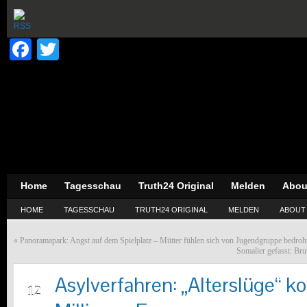
Facebook
Twitter
Home
Tagesschau
Truth24 Original
Melden
Abou
HOME
TAGESSCHAU
TRUTH24 ORIGINAL
MELDEN
ABOUT
«
Panoramapark: Angst auf dem Spielplatz – Mütter fühlen sich von Jugendgruppe bedroh
Somalier gefasst: Bru
Asylverfahren: „Alterslüge“ ko
APR
12