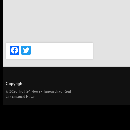
Facebook
Twitter
Copyright
© 2026 Truth24 News - Tagesschau Real
Uncensored News.