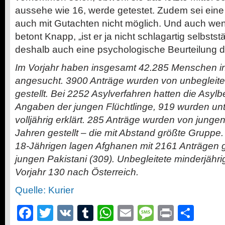
aussehe wie 16, werde getestet. Zudem sei eine
auch mit Gutachten nicht möglich. Und auch wen
betont Knapp, „ist er ja nicht schlagartig selbststä
deshalb auch eine psychologische Beurteilung d
Im Vorjahr haben insgesamt 42.285 Menschen in
angesucht. 3900 Anträge wurden von unbegleite
gestellt. Bei 2252 Asylverfahren hatten die Asyl
Angaben der jungen Flüchtlinge, 919 wurden unt
volljährig erklärt. 285 Anträge wurden von junge
Jahren gestellt – die mit Abstand größte Gruppe.
18-Jährigen lagen Afghanen mit 2161 Anträgen g
jungen Pakistani (309). Unbegleitete minderjähr
Vorjahr 130 nach Österreich.
Quelle: Kurier
Facebook
Twitter
VK
Tumblr
WhatsApp
Email
Message
Print
Teil