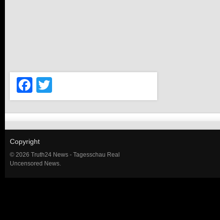
Facebook
Twitter
Copyright
© 2026 Truth24 News - Tagesschau Real
Uncensored News.