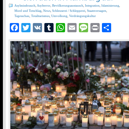
Asylmissbrauch
,
Asylterror
,
Bevölkerungsaustausch
,
Integration
,
Islamisierung
,
Mord und Totschlag
,
News
,
Schleuserei / Schlepperei
,
Staatsversagen
,
Tagesschau
,
Totalitarismus
,
Umvolkung
,
Verdrängungskultur
Facebook
Twitter
VK
Tumblr
WhatsApp
Email
Message
Print
Teil