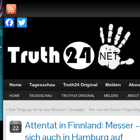
Facebook
Twitter
Home
Tagesschau
Truth24 Original
Melden
Abou
HOME
TAGESSCHAU
TRUTH24 ORIGINAL
MELDEN
ABOUT
«
Eine Tiefgarage für die neue Moschee? | Dormagen
Hier wird der Erfurter Vergewaltig
Attentat in Finnland: Messer –
AUG
22
sich auch in Hamburg auf