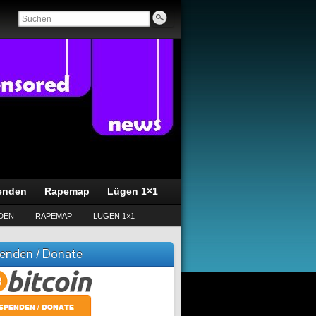
enden
Rapemap
Lügen 1×1
DEN
RAPEMAP
LÜGEN 1×1
enden / Donate