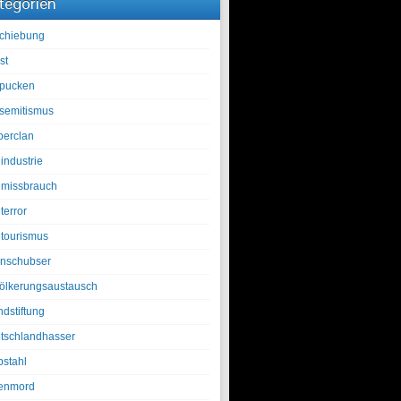
tegorien
chiebung
st
pucken
isemitismus
berclan
industrie
lmissbrauch
terror
ltourismus
nschubser
ölkerungsaustausch
ndstiftung
tschlandhasser
bstahl
enmord