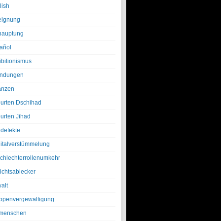
lish
eignung
hauptung
añol
ibitionismus
ndungen
anzen
urten Dschihad
urten Jihad
defekte
italverstümmelung
chlechterrollenumkehr
ichtsablecker
alt
ppenvergewaltigung
menschen