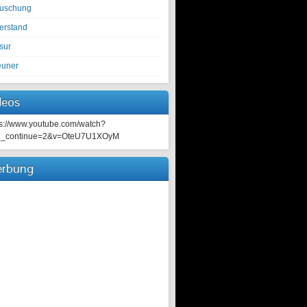
tuschung
erstand
sur
euner
deos
ps://www.youtube.com/watch?
e_continue=2&v=OteU7U1XOyM
rbung