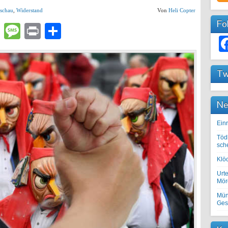
schau
,
Widerstand
Von
Heli Copter
Fo
lr
atsApp
Email
Message
Print
Teilen
Tw
Ne
Einr
Töd
sch
Klöc
Urte
Mörd
Mün
Ges