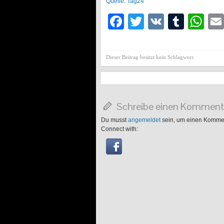
Quelle: Tag24
Facebook
Twitter
VK
Tumb
Wh
Dieser Beitrag besitzt kein Schlagwort
Schreibe einen Komment
Du musst
angemeldet
sein, um einen Komme
Connect with: