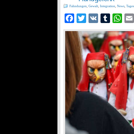
Fahndungen
,
Gewalt
,
Integration
,
News
,
Tages
Facebook
Twitter
VK
Tumb
Wh