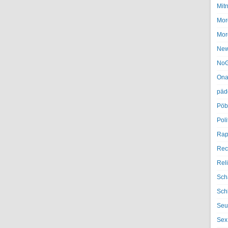
Mit
Mor
Mor
Ne
NoG
Ona
päd
Pöb
Poli
Rap
Rec
Rel
Sch
Sch
Seu
Sex