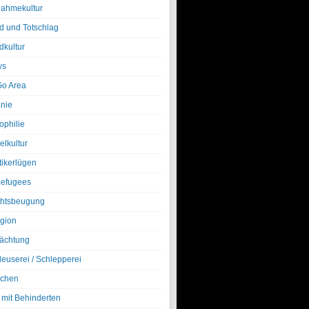
nahmekultur
d und Totschlag
dkultur
ws
o Area
nie
ophilie
elkultur
tikerlügen
efugees
htsbeugung
igion
ächtung
leuserei / Schlepperei
chen
 mit Behinderten