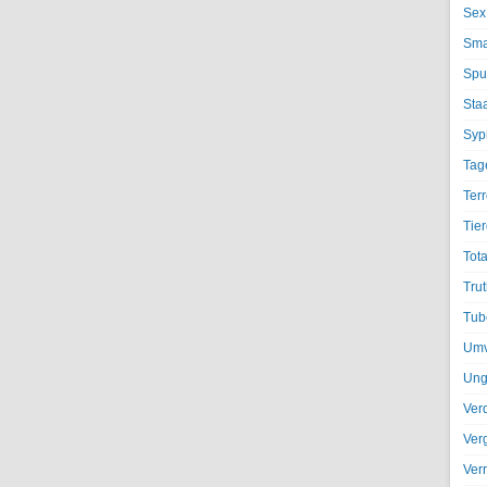
Sex
Sma
Spu
Sta
Syph
Tag
Terr
Tier
Tota
Trut
Tub
Umv
Ung
Ver
Ver
Ver