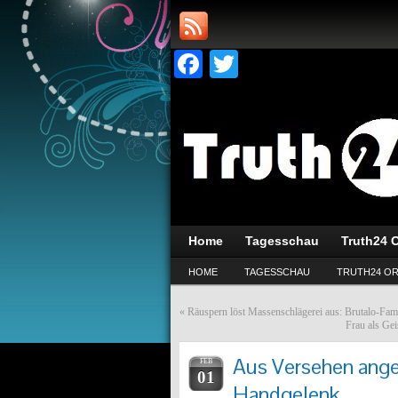
Facebook
Twitter
Home
Tagesschau
Truth24 O
HOME
TAGESSCHAU
TRUTH24 OR
«
Räuspern löst Massenschlägerei aus: Brutalo-Fami
Frau als Ge
Aus Versehen ange
FEB
01
Handgelenk