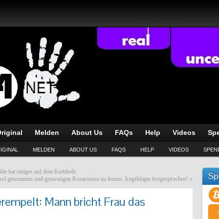
riginal
Melden
About Us
FAQs
Help
Videos
Sp
IGINAL
MELDEN
ABOUT US
FAQS
HELP
VIDEOS
SPEN
lie hat einiges auf dem Kerbholz
Sp
isel genommen und gezwungen Koranverse zu lernen: Angeklagte freigesprochen!
»
rempelt: Mann bricht Frau das