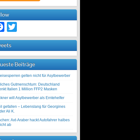
llow
Facebook
Twitter
eets
ueste Beiträge
eisesperren gelten nicht für Asylbewerber
liches Gutmenschtum: Deutschland
enkt Italien 1 Million FFP2 Masken
kner will Asylbewerber als Erntehelfer
il gefallen – Lebenslang für Georgines
er Ali K.
chen: Axt-Araber hackt Autofahrer halbes
icht ab