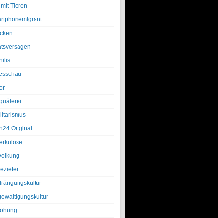
 mit Tieren
rtphonemigrant
cken
atsversagen
ilis
esschau
or
quälerei
litarismus
h24 Original
erkulose
olkung
eziefer
drängungskultur
gewaltigungskultur
rohung