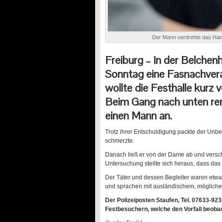
Der Mann verdrehte das Hand
Freiburg – In der Belchen
Sonntag eine Fasnachveran
wollte die Festhalle kurz 
Beim Gang nach unten rem
einen Mann an.
Trotz ihrer Entschuldigung packte der Unb
schmerzte.
Danach ließ er von der Dame ab und versc
Untersuchung stellte sich heraus, dass da
Der Täter und dessen Begleiter waren etwa 
und sprachen mit ausländischem, mögliche
Der Polizeiposten Staufen, Tel. 07633-92
Festbesuchern, welche den Vorfall beoba