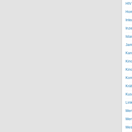
HIV
Hom
Inte
Inze
Isl
Jam
Kan
Kin
Kin
Kor
Krä
Kus
Lin
Men
Mer
Mes