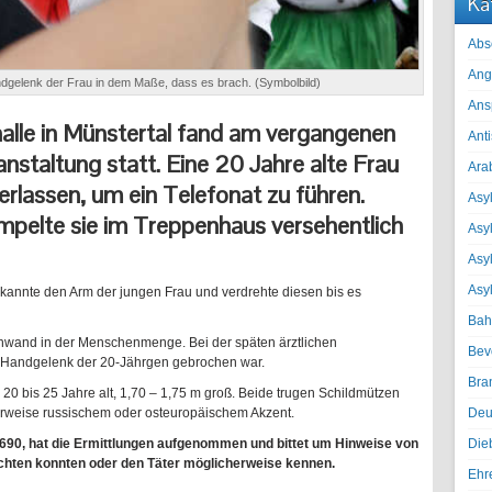
Ka
Abs
Ang
gelenk der Frau in dem Maße, dass es brach. (Symbolbild)
Ans
halle in Münstertal fand am vergangenen
Ant
staltung statt. Eine 20 Jahre alte Frau
Ara
verlassen, um ein Telefonat zu führen.
Asyl
pelte sie im Treppenhaus versehentlich
Asy
Asyl
Asy
ekannte den Arm der jungen Frau und verdrehte diesen bis es
Bah
hwand in der Menschenmenge. Bei der späten ärztlichen
Bev
s Handgelenk der 20-Jährgen gebrochen war.
Bra
20 bis 25 Jahre alt, 1,70 – 1,75 m groß. Beide trugen Schildmützen
Deu
rweise russischem oder osteuropäischem Akzent.
Die
3690, hat die Ermittlungen aufgenommen und bittet um Hinweise von
chten konnten oder den Täter möglicherweise kennen.
Ehr