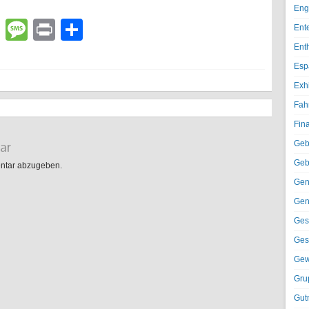
Eng
lr
atsApp
Email
Message
Print
Teilen
Ent
Ent
Esp
Exh
Fah
Fin
ar
Geb
Geb
ntar abzugeben.
Gen
Gen
Ges
Ges
Gew
Gru
Gut