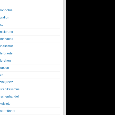
ophobie
gration
st
amisierung
merkultur
ibalismus
derbräute
derehen
ruption
tze
cheljustiz
ksradikalismus
schenhandel
kelstote
sermänner