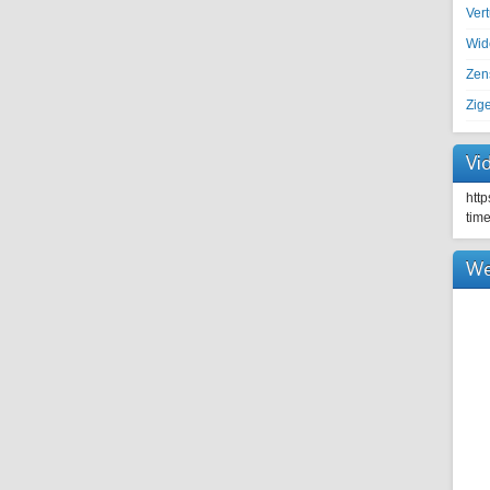
Ver
Wid
Zen
Zig
Vi
htt
tim
We