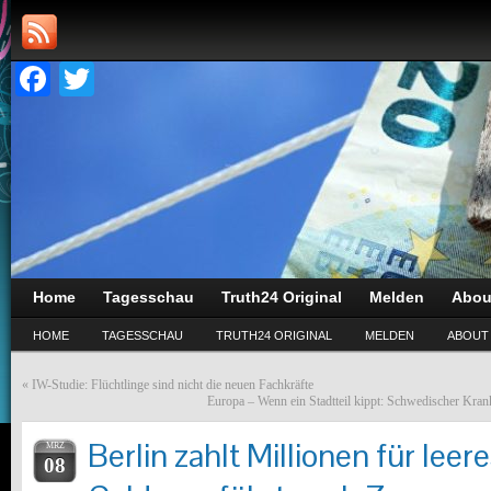
Facebook
Twitter
Home
Tagesschau
Truth24 Original
Melden
Abou
HOME
TAGESSCHAU
TRUTH24 ORIGINAL
MELDEN
ABOUT
«
IW-Studie: Flüchtlinge sind nicht die neuen Fachkräfte
Europa – Wenn ein Stadtteil kippt: Schwedischer Kr
Berlin zahlt Millionen für leer
MRZ
08