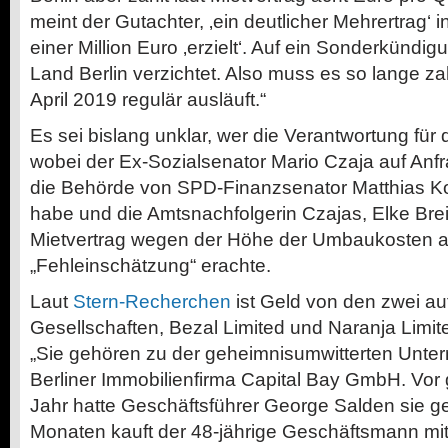
meint der Gutachter, ‚ein deutlicher Mehrertrag‘ i
einer Million Euro ‚erzielt‘. Auf ein Sonderkündi
Land Berlin verzichtet. Also muss es so lange zah
April 2019 regulär ausläuft.“
Es sei bislang unklar, wer die Verantwortung für d
wobei der Ex-Sozialsenator Mario Czaja auf Anf
die Behörde von SPD-Finanzsenator Matthias K
habe und die Amtsnachfolgerin Czajas, Elke Bre
Mietvertrag wegen der Höhe der Umbaukosten a
„Fehleinschätzung“ erachte.
Laut
Stern-Recherchen
ist Geld von den zwei au
Gesellschaften, Bezal Limited und Naranja Limi
„Sie gehören zu der geheimnisumwitterten Unt
Berliner Immobilienfirma Capital Bay GmbH. Vor
Jahr hatte Geschäftsführer George Salden sie ge
Monaten kauft der 48-jährige Geschäftsmann mi