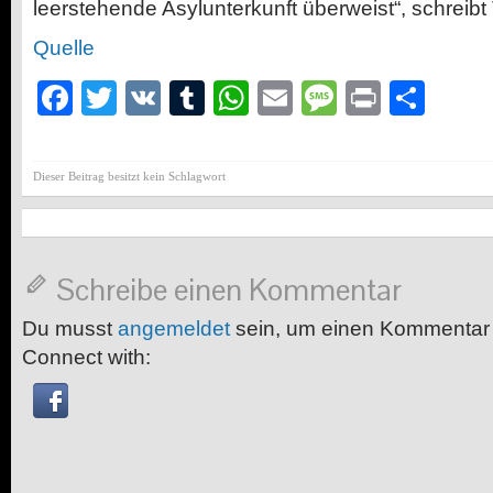
leerstehende Asylunterkunft überweist“, schreibt T
Quelle
Facebook
Twitter
VK
Tumblr
WhatsApp
Email
Message
Print
Teil
Dieser Beitrag besitzt kein Schlagwort
Schreibe einen Kommentar
Du musst
angemeldet
sein, um einen Kommentar
Connect with: