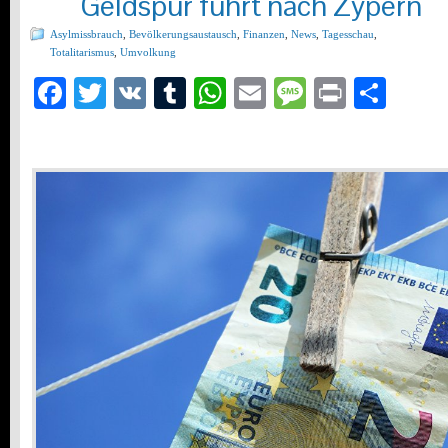
Geldspur führt nach Zypern
Asylmissbrauch
,
Bevölkerungsaustausch
,
Finanzen
,
News
,
Tagesschau
,
Totalitarismus
,
Umvolkung
Facebook
Twitter
VK
Tumblr
WhatsApp
Email
Message
Print
Teil