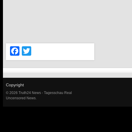
Facebook
Twitter
Copyright
© 2026 Truth24 News - Tagesschau Real
Uncensored News.