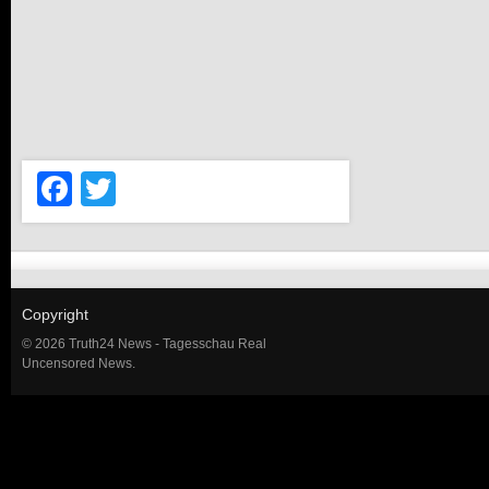
Facebook
Twitter
Copyright
© 2026 Truth24 News - Tagesschau Real
Uncensored News.