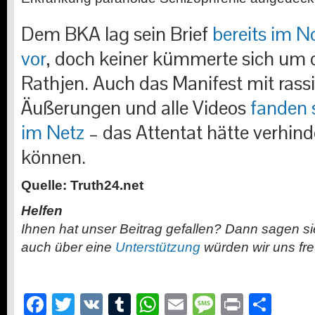
Dem BKA lag sein Brief
bereits im 
vor
, doch keiner kümmerte sich um 
Rathjen. Auch das Manifest mit rass
Äußerungen und alle Videos
fanden 
im Netz
– das Attentat hätte verhin
können.
Quelle: Truth24.net
Helfen
Ihnen hat unser Beitrag gefallen? Dann sagen s
auch über eine
Unterstützung
würden wir uns fr
Facebook
Twitter
VK
Tumblr
WhatsApp
Email
Message
Print
Teil