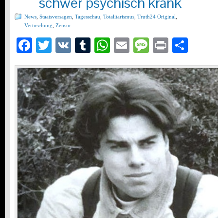
schwer psychisch krank
News
,
Staatsversagen
,
Tagesschau
,
Totalitarismus
,
Truth24 Original
,
Vertuschung
,
Zensur
Facebook
Twitter
VK
Tumblr
WhatsApp
Email
Message
Print
Teil