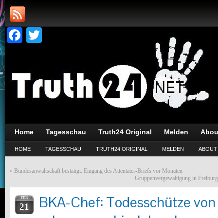
Facebook
Twitter
Home
Tagesschau
Truth24 Original
Melden
Abou
HOME
TAGESSCHAU
TRUTH24 ORIGINAL
MELDEN
ABOUT
«
Bundesanwaltschaft bestätigt: Eingang des Attentäter-Briefs vor Monaten
Gruppenvergewaltigung in Freiburg: 
BKA-Chef: Todesschütze von
FEB
21