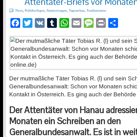
Attentäter-Briefs vor Monate
News
,
Politikerlügen
,
Staatsversagen
,
Tagesschau
,
Totalitarismus
Facebook
Twitter
VK
Tumblr
WhatsApp
Email
Message
Print
Teil
Der mutmaßliche Täter Tobias R. (l) und sein Sc
Generalbundesanwalt: Schon vor Monaten schick
Kontakt in Österreich. Es ging auch der Behörde z
Der Attentäter von Hanau adressier
Monaten ein Schreiben an den
Generalbundesanwalt. Es ist in wei