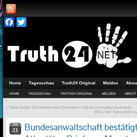
Facebook
Twitter
Home
Tagesschau
Truth24 Original
Melden
Abou
HOME
TAGESSCHAU
TRUTH24 ORIGINAL
MELDEN
ABOUT
«
Tobias Rathjen: Das Manifest eines Psychotikers- wird als rechtsradikal missbraucht
BKA-Chef: Todesschütze von
Bundesanwaltschaft bestätigt
FEB
21