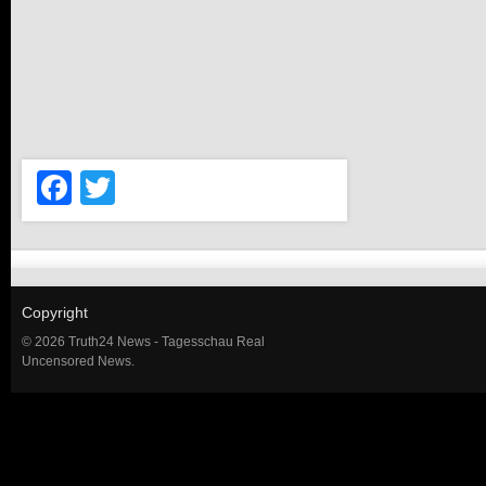
Facebook
Twitter
Copyright
© 2026 Truth24 News - Tagesschau Real
Uncensored News.