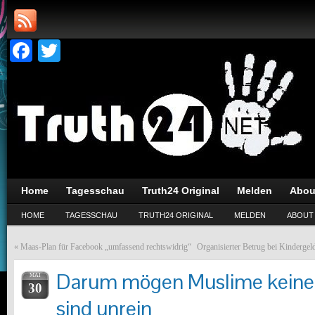
Facebook
Twitter
Home
Tagesschau
Truth24 Original
Melden
Abou
HOME
TAGESSCHAU
TRUTH24 ORIGINAL
MELDEN
ABOUT
«
Maas-Plan für Facebook „umfassend rechtswidrig“
Organisierter Betrug bei Kindergel
Darum mögen Muslime keine
MAI
30
sind unrein