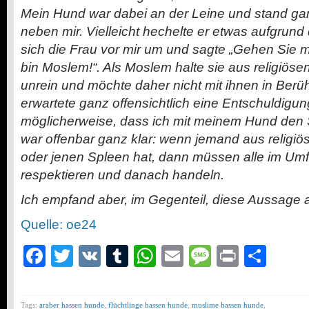
Mein Hund war dabei an der Leine und stand ga
neben mir. Vielleicht hechelte er etwas aufgrund 
sich die Frau vor mir um und sagte „Gehen Sie 
bin Moslem!“. Als Moslem halte sie aus religiös
unrein und möchte daher nicht mit ihnen in Ber
erwartete ganz offensichtlich eine Entschuldigun
möglicherweise, dass ich mit meinem Hund den S
war offenbar ganz klar: wenn jemand aus religi
oder jenen Spleen hat, dann müssen alle im Umf
respektieren und danach handeln.
Ich empfand aber, im Gegenteil, diese Aussage a
Quelle: oe24
Facebook
Twitter
VK
Tumblr
WhatsApp
Email
Message
Print
Teil
Tags:
araber hassen hunde
,
flüchtlinge hassen hunde
,
muslime hassen hunde
,