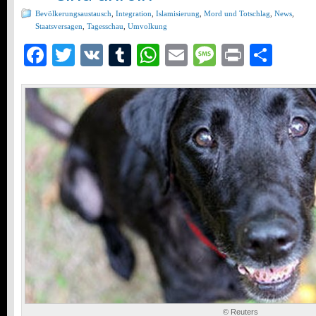
Bevölkerungsaustausch
,
Integration
,
Islamisierung
,
Mord und Totschlag
,
News
,
Staatsversagen
,
Tagesschau
,
Umvolkung
Facebook
Twitter
VK
Tumblr
WhatsApp
Email
Message
Print
Teil
© Reuters