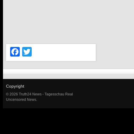
Facebook
Twitter
Copyright
© 2026 Truth24 News - Tagesschau Real
Uncensored News.