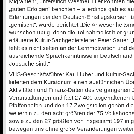
Migranten“, unterstrich Westner. Hier konnten di
„guten Erfolgen“ berichten – allerdings gab es au
Erfahrungen bei den Deutsch-Einstiegskursen fü
„gemischt“, wurde berichtet „Die Anwesenheitsmo
wünschen übrig, denn die Teilnahme ist hier grunds
erläuterte Kultur-Sachgebietsleiter Peter Sauer
fehlt es nicht selten an der Lernmotivation und de
ausreichende Sprachkenntnisse in Deutschland f
Jobsuche sind.“
VHS-Geschäftsführer Karl Huber und Kultur-Sach
lieferten dem Kuratorium einen ausführlichen Übe
Aktivitäten und Finanz-Daten des vergangenen 
Veranstaltungen und fast 27 400 abgehaltenen U
Pfaffenhofen und den 17 Zweigstellen gehört di
weiterhin zu den acht größten der 75 Volkshoch
sowie zu den 27 größten von insgesamt 197 in g
bewegen uns ohne große Veränderungen weiterh