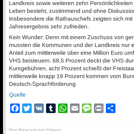
Landkreis sowie weiteren zehn Persönlichkeiten
Leben besteht, zustimmend und ohne Diskussion
Insbesondere die Rathauschefs zeigten sich mit 
Jahresergebnis sehr zufrieden.
Kein Wunder: Denn mit einem Zuschuss von gera
mussten die Kommunen und der Landkreis nur e
Anteil zum mittlerweile über eine Million Euro 
VHS beisteuern. 68,5 Prozent deckt die VHS d
Kursgebühren, acht Prozent schießt der Freista
mittlerweile knapp 19 Prozent kommen vom Bund,
Deutsch-Sprachförderung
Quelle
Facebook
Twitter
VK
Tumblr
WhatsApp
Email
Message
Print
Teil
Dieser Beitrag besitzt kein Schlagwort