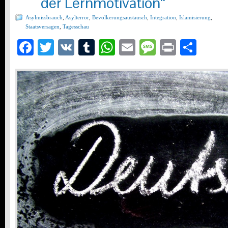
der Lernmotivation“
Asylmissbrauch
,
Asylterror
,
Bevölkerungsaustausch
,
Integration
,
Islamisierung
,
Staatsversagen
,
Tagesschau
Facebook
Twitter
VK
Tumblr
WhatsApp
Email
Message
Print
Teil