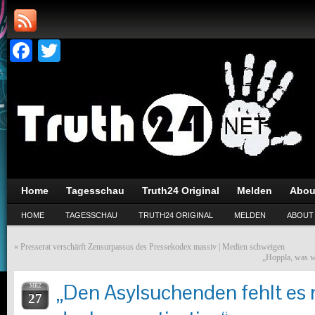
Facebook
Twitter
Home
Tagesschau
Truth24 Original
Melden
Abou
HOME
TAGESSCHAU
TRUTH24 ORIGINAL
MELDEN
ABOUT
«
Presserat verschärft Zensurpassus des Pressekodex massiv | Medien schweigen
„Hoppla, was wi
„Den Asylsuchenden fehlt es n
MRZ
27