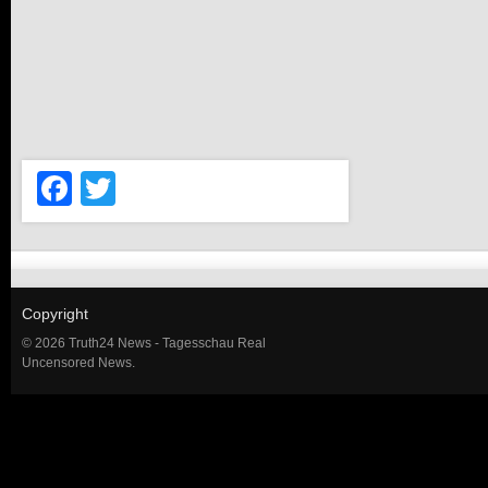
Facebook
Twitter
Copyright
© 2026 Truth24 News - Tagesschau Real
Uncensored News.