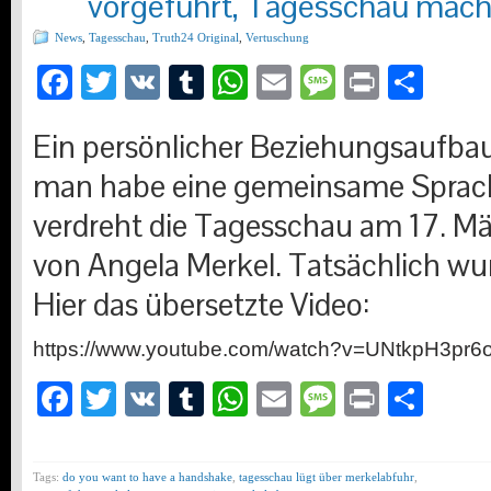
vorgeführt, Tagesschau mac
News
,
Tagesschau
,
Truth24 Original
,
Vertuschung
Facebook
Twitter
VK
Tumblr
WhatsApp
Email
Message
Print
Teil
Ein persönlicher Beziehungsaufbau
man habe eine gemeinsame Sprach
verdreht die Tagesschau am 17. M
von Angela Merkel. Tatsächlich wurd
Hier das übersetzte Video:
https://www.youtube.com/watch?v=UNtkpH3pr6
Facebook
Twitter
VK
Tumblr
WhatsApp
Email
Message
Print
Teil
Tags:
do you want to have a handshake
,
tagesschau lügt über merkelabfuhr
,