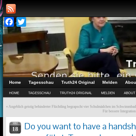
Facebook
Twitter
Home
Tagesschau
Truth24 Original
Melden
Abou
HOME
TAGESSCHAU
TRUTH24 ORIGINAL
MELDEN
ABOUT
«
Angeblich geistig behinderter Flüchtling begrapscht vier Schulmädchen im Schwimmbad
Für bessere Integratio
Do you want to have a hands
MRZ
18