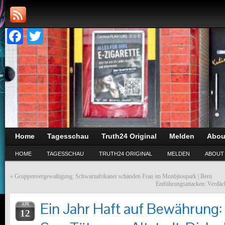
Facebook
Twitter
Home
Tagesschau
Truth24 Original
Melden
Abou
HOME
TAGESSCHAU
TRUTH24 ORIGINAL
MELDEN
ABOUT
«
Gruppenvergewaltigung: Schwarzafrikaner schänden Frau im Monbjioupark | Bern
Entführungsattacken: Verdäch
Ein Jahr Haft auf Bewährung: 
APR
12