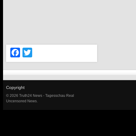
Facebook
Twitter
Copyright
© 2026 Truth24 News - Tagesschau Real
Uncensored News.