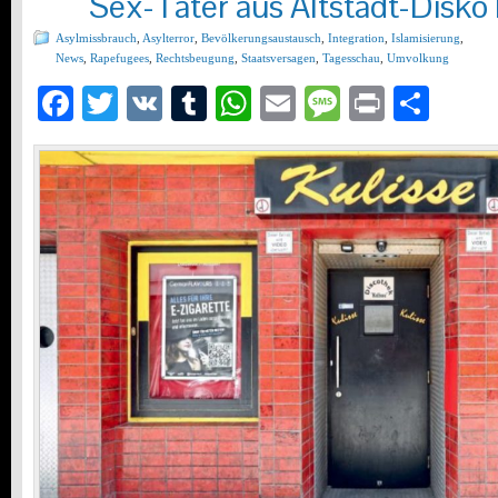
Sex-Täter aus Altstadt-Disko 
Asylmissbrauch
,
Asylterror
,
Bevölkerungsaustausch
,
Integration
,
Islamisierung
,
News
,
Rapefugees
,
Rechtsbeugung
,
Staatsversagen
,
Tagesschau
,
Umvolkung
Facebook
Twitter
VK
Tumblr
WhatsApp
Email
Message
Print
Teil