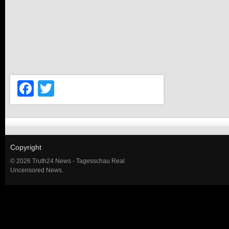
Facebook
Twitter
Copyright
© 2026 Truth24 News - Tagesschau Real
Uncensored News.