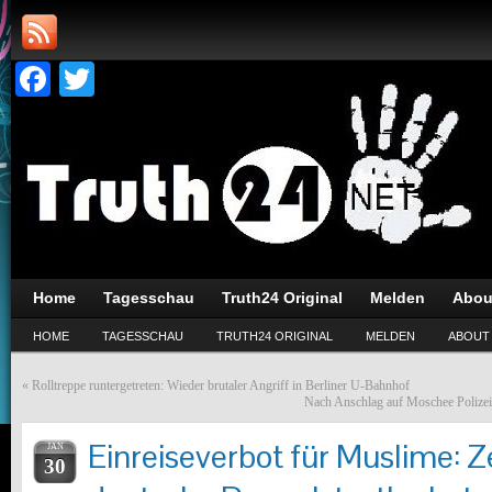
Facebook
Twitter
Home
Tagesschau
Truth24 Original
Melden
Abou
HOME
TAGESSCHAU
TRUTH24 ORIGINAL
MELDEN
ABOUT
«
Rolltreppe runtergetreten: Wieder brutaler Angriff in Berliner U-Bahnhof
Nach Anschlag auf Moschee Polizei
Einreiseverbot für Muslime: 
JAN
30