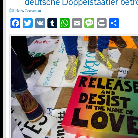
deutsche Doppelstaatler betr
News
,
Tagesschau
Facebook
Twitter
VK
Tumblr
WhatsApp
Email
Message
Print
Teil