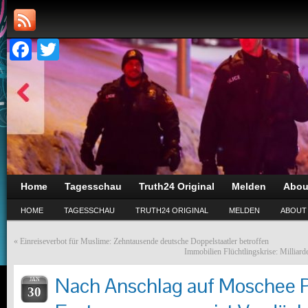
Facebook
Twitter
Home
Tagesschau
Truth24 Original
Melden
Abou
HOME
TAGESSCHAU
TRUTH24 ORIGINAL
MELDEN
ABOUT
«
Einreiseverbot für Muslime: Zehntausende deutsche Doppelstaatler betroffen
Immobilien Flüchtlingskrise: Milliar
Nach Anschlag auf Moschee Po
JAN
30