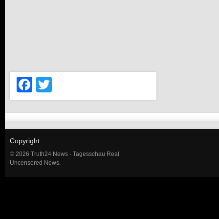
Facebook
Twitter
Copyright
© 2026 Truth24 News - Tagesschau Real
Uncensored News.