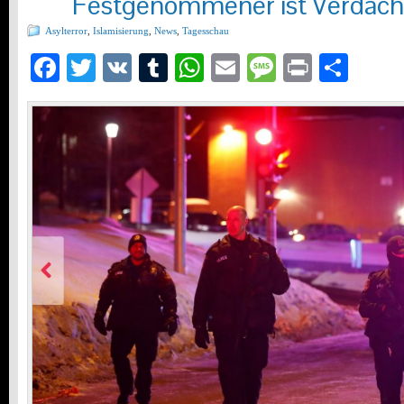
Festgenommener ist Verdäch
Asylterror
,
Islamisierung
,
News
,
Tagesschau
Facebook
Twitter
VK
Tumblr
WhatsApp
Email
Message
Print
Teil