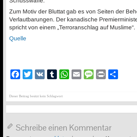
Schusswaffe.
Zum Motiv der Bluttat gab es von Seiten der Be
Verlautbarungen. Der kanadische Premierministe
spricht von einem „Terroranschlag auf Muslime“.
Quelle
Facebook
Twitter
VK
Tumblr
WhatsApp
Email
Message
Print
Teil
Dieser Beitrag besitzt kein Schlagwort
Schreibe einen Kommentar