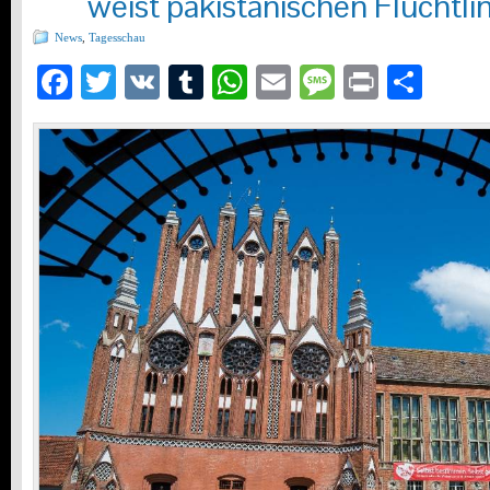
weist pakistanischen Flüchtli
News
,
Tagesschau
Facebook
Twitter
VK
Tumblr
WhatsApp
Email
Message
Print
Teil