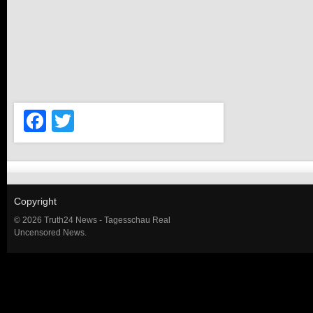
Facebook
Twitter
Copyright
© 2026 Truth24 News - Tagesschau Real
Uncensored News.