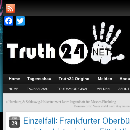
Facebook
Twitter
Home
Tagesschau
Truth24 Original
Melden
Abou
HOME
TAGESSCHAU
TRUTH24 ORIGINAL
MELDEN
ABOUT
«
Hamburg & Schleswig-Holstein: zwei Jahre Jugendhaft für Messer-Flüchtling
Donauwörth: Vater stirbt nach Asylanten
Einzelfall: Frankfurter Oberb
MRZ
29