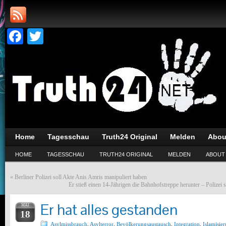
Facebook
Twitter
Home
Tagesschau
Truth24 Original
Melden
Abou
HOME
TAGESSCHAU
TRUTH24 ORIGINAL
MELDEN
ABOUT
«
Berliner Polizei soll Akte Anis Amris manipuliert haben
Er stieß einen 14-Jährigen die Bahnhofstreppe herunter – Polize
Er hat alles gestanden
MAI
18
Asylmissbrauch
,
Asylterror
,
Bevölkerungsaustausch
,
Integration
,
Islamisie