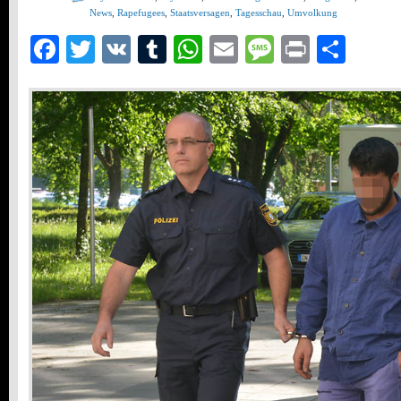
News
,
Rapefugees
,
Staatsversagen
,
Tagesschau
,
Umvolkung
Facebook
Twitter
VK
Tumblr
WhatsApp
Email
Message
Print
Teil