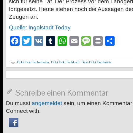
sich für seine Tat. Der Prozess vor dem Landger
fortgesetzt. Heute stehen noch die Aussagen de
Zeugen an.
Quelle: Ingolstadt Today
Facebook
Twitter
VK
Tumblr
WhatsApp
Email
Message
Print
Teil
Tags:
Ficki Ficki Facharbeiter
,
Ficki Ficki Fachkraft
,
Ficki Ficki Fachkräfte
Schreibe einen Kommentar
Du musst
angemeldet
sein, um einen Kommentar
Connect with: