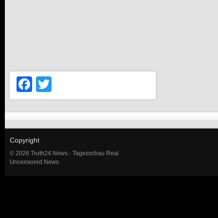
Facebook
Twitter
Copyright
© 2026 Truth24 News - Tagesschau Real
Uncensored News.