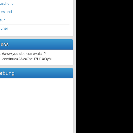
tuschung
erstand
sur
euner
deos
ps://www.youtube.com/watch?
e_continue=2&v=OteU7U1XOyM
rbung