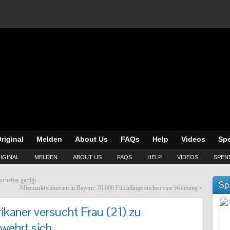
riginal
Melden
About Us
FAQs
Help
Videos
Sp
IGINAL
MELDEN
ABOUT US
FAQS
HELP
VIDEOS
SPEN
schafter gerügt
Sp
Mietmarktwahnsinn in Bayern: 70.000 Flüchtlinge suchen eine Wohnung
»
kaner versucht Frau (21) zu
 wehrt sich