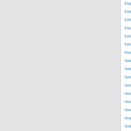
Eng
Ent
Ent
Esp
Exh
Fah
Fin
Geb
Geb
Gen
Gen
Ges
Ges
Gew
Gru
Gut