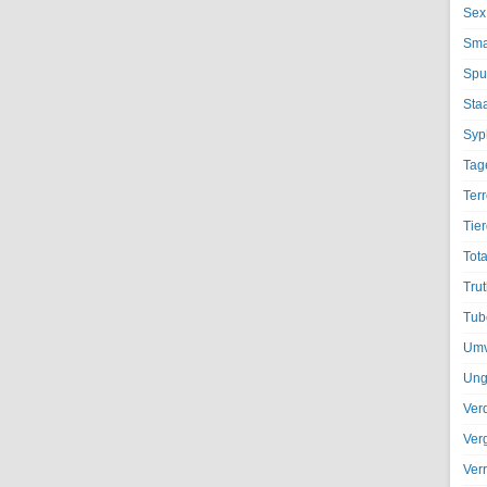
Sex
Sma
Spu
Sta
Syph
Tag
Terr
Tier
Tota
Trut
Tub
Umv
Ung
Ver
Ver
Ver