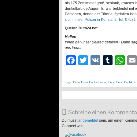
bis 175 Zentimeter groß, schlank, krauses l
dunkelfarbige Augen. Er war bekleidet mit e
Personen, denen der Täter aufgefallen ist 
sich mit der Polizei in Konstanz, Tel. 07531
Quelle: Truth24.net
Helfen
Ihnen hat unser Beitrag gefallen? Dann sa
uns freuen.
Facebook
Twitter
VK
Tumb
Wh
Tags:
Ficki Ficki Facharbeiter
,
Ficki Ficki Fachkraf
Schreibe einen Kommenta
Du musst
angemeldet
sein, um einen Komme
Connect with: