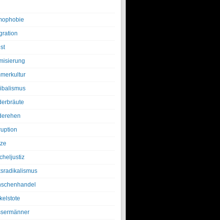
ophobie
gration
st
amisierung
merkultur
ibalismus
derbräute
derehen
ruption
tze
cheljustiz
ksradikalismus
schenhandel
kelstote
sermänner