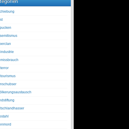
tegorien
chiebung
st
pucken
isemitismus
berclan
industrie
lmissbrauch
terror
ltourismus
nschubser
ölkerungsaustausch
ndstiftung
tschlandhasser
bstahl
enmord