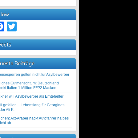
llow
Facebook
Twitter
eets
ueste Beiträge
eisesperren gelten nicht für Asylbewerber
liches Gutmenschtum: Deutschland
enkt Italien 1 Million FFP2 Masken
kner will Asylbewerber als Erntehelfer
il gefallen – Lebenslang für Georgines
er Ali K.
chen: Axt-Araber hackt Autofahrer halbes
icht ab