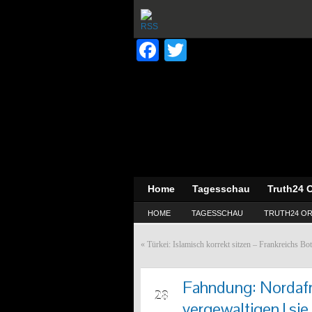
Facebook
Twitter
Home
Tagesschau
Truth24 O
HOME
TAGESSCHAU
TRUTH24 OR
«
Türkei: Islamisch korrekt sitzen – Frankreichs Bot
Fahndung: Nordafri
APR
28
vergewaltigen | sie