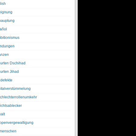
lish
eignung
hauptung
añol
ibitionismus
ndungen
anzen
urten Dschihad
urten Jihad
defekte
italverstümmelung
chlechterrollenumkehr
ichtsablecker
alt
ppenvergewaltigung
menschen