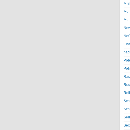
Mit
Mor
Mor
Ne
NoG
Ona
päd
Pöb
Poli
Rap
Rec
Rel
Sch
Sch
Seu
Sex