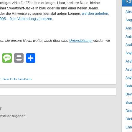
Ka
ockiges zirka fünf Zentimeter langes Haar, breitere Nase, kleine
iner Sweatshirt-Jacke in blau oder lila und einer hellen Jeans.
Abs
oder die Hinweise zu seiner Identität geben können,
werden gebeten,
 995 – 0, in Verbindung zu setzen
.
Ang
Ans
Ant
gen sie unsere News weiter, auch über eine
Unterstützung
würden wir
Ara
Asyl
lr
atsApp
Email
Message
Print
Teilen
Asy
Asyl
Asy
t
,
Ficki Ficki Fachkräfte
Bah
Bev
Bra
r
Deu
ntar abzugeben.
Die
Ehr