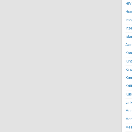
HIV
Hom
Inte
Inze
Isl
Jam
Kan
Kin
Kin
Kor
Krä
Kus
Lin
Men
Mer
Mes