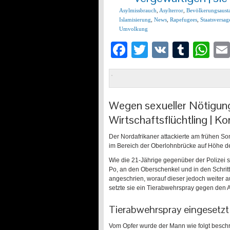
Asylmissbrauch
,
Asylterror
,
Bevölkerungsaust
Islamisierung
,
News
,
Rapefugees
,
Staatsversag
Umvolkung
Facebook
Twitter
VK
Tumb
Wh
Wegen sexueller Nötigung 
Wirtschaftsflüchtling | K
Der Nordafrikaner attackierte am frühen S
im Bereich der Oberlohnbrücke auf Höhe 
Wie die 21-Jährige gegenüber der Polizei s
Po, an den Oberschenkel und in den Schritt
angeschrien, worauf dieser jedoch weiter au
setzte sie ein Tierabwehrspray gegen den An
Tierabwehrspray eingesetzt –
Vom Opfer wurde der Mann wie folgt beschri