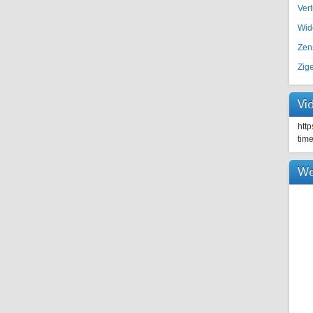
Ver
Wid
Zen
Zig
Vi
htt
tim
We