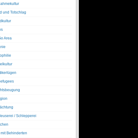
nahmekultur
d und Totschlag
dkultur
ws
o Area
nie
ophilie
elkultur
tikerlügen
efugees
htsbeugung
igion
ächtung
leuserei / Schlepperei
chen
 mit Behinderten