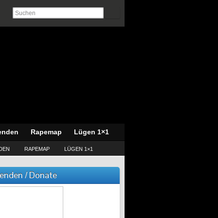
enden
Rapemap
Lügen 1×1
DEN
RAPEMAP
LÜGEN 1×1
enden / Donate