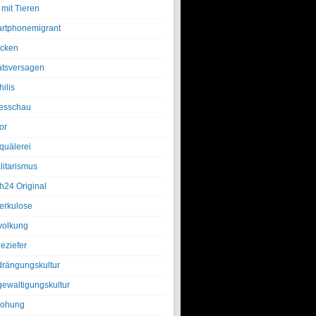
 mit Tieren
rtphonemigrant
cken
atsversagen
ilis
esschau
or
quälerei
litarismus
h24 Original
erkulose
olkung
eziefer
drängungskultur
gewaltigungskultur
rohung