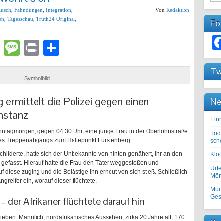
ausch
,
Fahndungen
,
Integration
,
Von
Redaktion
en
,
Tagesschau
,
Truth24 Original
,
Fo
lr
atsApp
Email
Message
Print
Teilen
Tw
Symbolbild
ermittelt die Polizei gegen einen
Ne
onstanz
Einr
onntagmorgen, gegen 04.30 Uhr, eine junge Frau in der Oberlohnstraße
Töd
des Treppenabgangs zum Haltepunkt Fürstenberg.
sch
childerte, hatte sich der Unbekannte von hinten genähert, ihr an den
Klöc
 gefasst. Hierauf hatte die Frau den Täter weggestoßen und
Urte
f diese zuging und die Belästige ihn erneut von sich stieß. Schließlich
Mörd
greifer ein, worauf dieser flüchtete.
Mün
Ges
 der Afrikaner flüchtete darauf hin
eben: Männlich, nordafrikanisches Aussehen, zirka 20 Jahre alt, 170