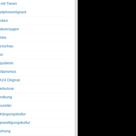
 mit Tieren
rtphonemigrant
cken
atsversagen
ilis
esschau
or
quälerei
litarismus
h24 Original
erkulose
olkung
eziefer
drängungskultur
gewaltigungskultur
rohung