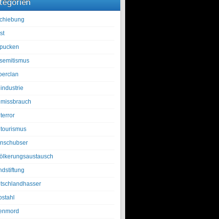
tegorien
chiebung
st
pucken
isemitismus
berclan
industrie
lmissbrauch
terror
ltourismus
nschubser
ölkerungsaustausch
ndstiftung
tschlandhasser
bstahl
enmord