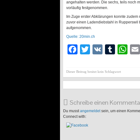
angehalten werden. Die sechs, teils noch 
vorläufig festgenommen.
Im Zuge erster Abklärungen konnte zudem no
zuvor einen Ladendiebstahl in Rupperswil 
aufgenommen.
Quelle: 20min.ch
Facebook
Twitter
VK
Tumb
Wh
Dieser Beitrag besitzt kein Schlagwort
Schreibe einen Kommenta
Du musst
angemeldet
sein, um einen Komme
Connect with: