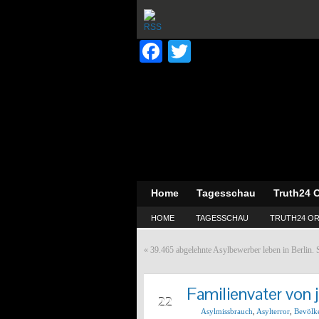
Facebook
Twitter
Home
Tagesschau
Truth24 O
HOME
TAGESSCHAU
TRUTH24 OR
«
39.465 abgelehnte Asylbewerber leben in Berlin. 
Familienvater von 
APR
22
Asylmissbrauch
,
Asylterror
,
Bevölk