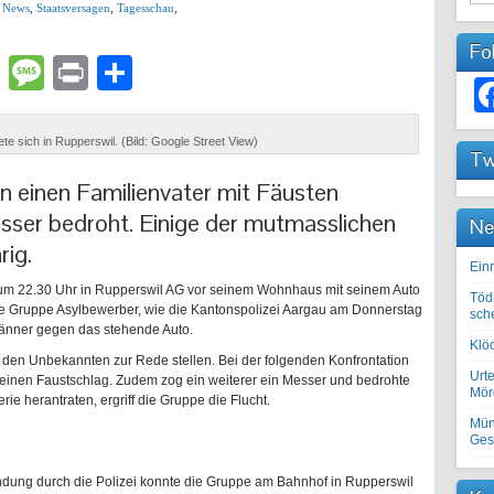
,
News
,
Staatsversagen
,
Tagesschau
,
Fo
lr
atsApp
Email
Message
Print
Teilen
ete sich in Rupperswil. (Bild: Google Street View)
Tw
 einen Familienvater mit Fäusten
ser bedroht. Einige der mutmasslichen
Ne
rig.
Einr
 um 22.30 Uhr in Rupperswil AG vor seinem Wohnhaus mit seinem Auto
Töd
eine Gruppe Asylbewerber, wie die Kantonspolizei Aargau am Donnerstag
sch
 Männer gegen das stehende Auto.
Klöc
te den Unbekannten zur Rede stellen. Bei der folgenden Konfrontation
Urte
 einen Faustschlag. Zudem zog ein weiterer ein Messer und bedrohte
Mörd
ie herantraten, ergriff die Gruppe die Flucht.
Mün
Ges
ung durch die Polizei konnte die Gruppe am Bahnhof in Rupperswil