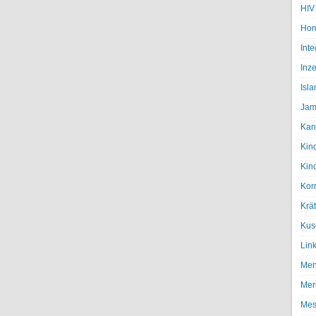
HIV
Hom
Inte
Inze
Isl
Jam
Kan
Kin
Kin
Kor
Krä
Kus
Lin
Men
Mer
Mes