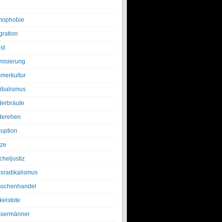
ophobie
gration
st
amisierung
merkultur
ibalismus
derbräute
derehen
ruption
tze
cheljustiz
ksradikalismus
schenhandel
kelstote
sermänner