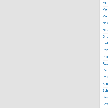
Mit
Mor
Mor
Ne
NoG
Ona
päd
Pöb
Poli
Rap
Rec
Rel
Sch
Sch
Seu
Sex