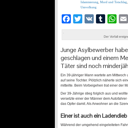
Islamisierung
,
Mord und Totschlag
Umvolkung
Facebook
Twitter
VK
Tumb
Wh
Der Vorfall ereign
Junge Asylbewerber haben
geschlagen und einem Mes
Täter sind noch minderjäh
Ein 39-jähriger Mann wartete am Mittwoch
auf seine Tochter. Plötzlich näherte sich 
mitteilte. Beim Vorbeigehen trat einer der
Der 39-Jährige stieg folglich aus und woll
versetzte einer der Männer dem Autofahrer
das Opfer damit. Als Anwohner an die Szener
Einer ist auch ein Ladendieb
Während der umgehend eingeleiteten Fahnd