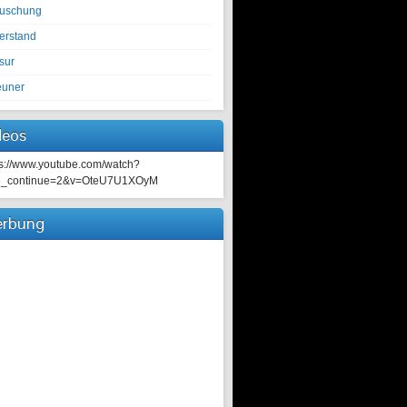
tuschung
erstand
sur
euner
deos
ps://www.youtube.com/watch?
e_continue=2&v=OteU7U1XOyM
rbung