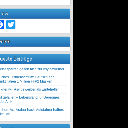
llow
Facebook
Twitter
eets
ueste Beiträge
eisesperren gelten nicht für Asylbewerber
liches Gutmenschtum: Deutschland
enkt Italien 1 Million FFP2 Masken
kner will Asylbewerber als Erntehelfer
il gefallen – Lebenslang für Georgines
er Ali K.
chen: Axt-Araber hackt Autofahrer halbes
icht ab