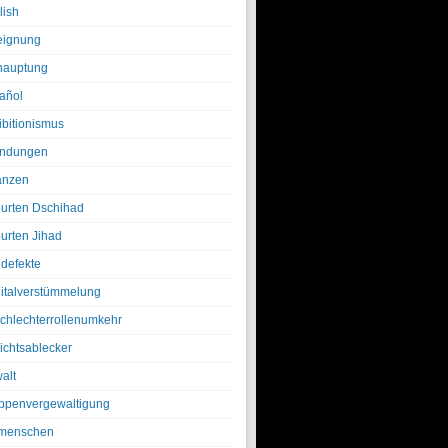
lish
eignung
hauptung
añol
ibitionismus
ndungen
anzen
urten Dschihad
urten Jihad
defekte
italverstümmelung
chlechterrollenumkehr
ichtsablecker
alt
ppenvergewaltigung
menschen