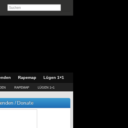
enden
Rapemap
Lügen 1×1
DEN
RAPEMAP
LÜGEN 1×1
enden / Donate