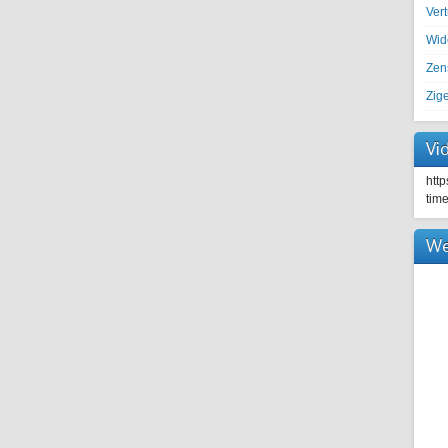
Ver
Wid
Zen
Zig
Vi
htt
tim
We