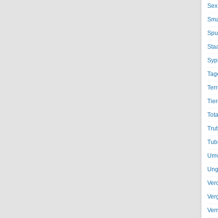
Sex
Sma
Spu
Sta
Syph
Tag
Terr
Tier
Tota
Trut
Tub
Umv
Ung
Ver
Ver
Ver