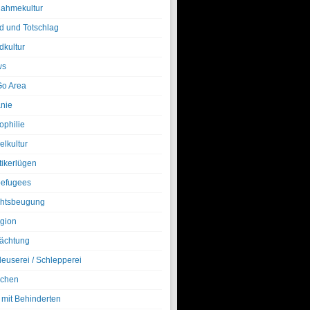
nahmekultur
d und Totschlag
dkultur
ws
o Area
nie
ophilie
elkultur
tikerlügen
efugees
htsbeugung
igion
ächtung
leuserei / Schlepperei
chen
 mit Behinderten