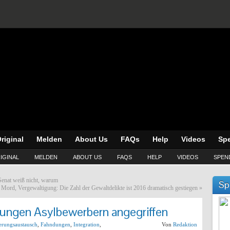
riginal
Melden
About Us
FAQs
Help
Videos
Sp
IGINAL
MELDEN
ABOUT US
FAQS
HELP
VIDEOS
SPEN
Senat weiß nicht, warum
Sp
Mord, Vergewaltigung: Die Zahl der Gewaltdelikte ist 2016 dramatisch gestiegen
»
jungen Asylbewerbern angegriffen
erungsaustausch
,
Fahndungen
,
Integration
,
Von
Redaktion