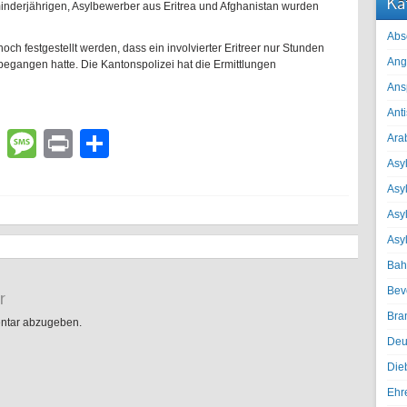
Ka
minderjährigen, Asylbewerber aus Eritrea und Afghanistan wurden
Abs
ch festgestellt werden, dass ein involvierter Eritreer nur Stunden
Ang
begangen hatte. Die Kantonspolizei hat die Ermittlungen
Ans
Ant
lr
atsApp
Email
Message
Print
Teilen
Ara
Asyl
Asy
Asyl
Asy
Bah
Bev
r
Bra
ntar abzugeben.
Deu
Die
Ehr