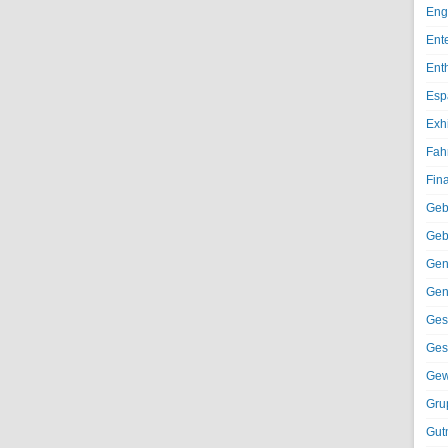
Eng
Ent
Ent
Esp
Exh
Fah
Fin
Geb
Geb
Gen
Gen
Ges
Ges
Gew
Gru
Gut