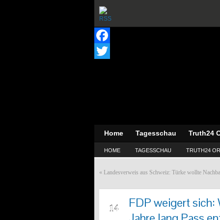
Facebook
Twitter
Home
Tagesschau
Truth24 O
HOME
TAGESSCHAU
TRUTH24 OR
«
Landesverweis aus Schweiz: Türke wollte Nachb
FDP weigert sich: 
APR
14
Jahre lang Pass e