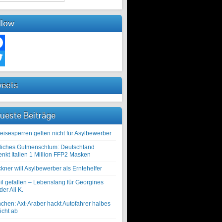
llow
ebook
ter
eets
ueste Beiträge
eisesperren gelten nicht für Asylbewerber
liches Gutmenschtum: Deutschland
enkt Italien 1 Million FFP2 Masken
kner will Asylbewerber als Erntehelfer
il gefallen – Lebenslang für Georgines
er Ali K.
chen: Axt-Araber hackt Autofahrer halbes
icht ab