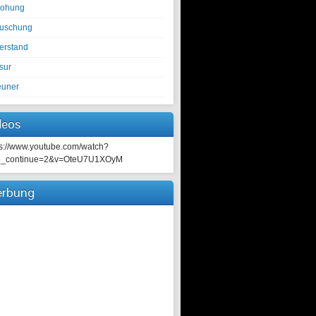
rohung
tuschung
erstand
sur
euner
deos
ps://www.youtube.com/watch?
e_continue=2&v=OteU7U1XOyM
rbung