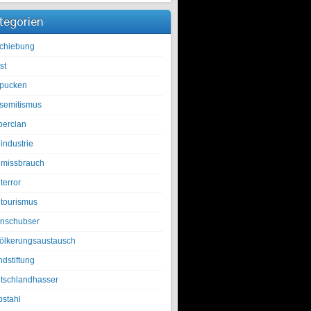
tegorien
chiebung
st
pucken
isemitismus
berclan
industrie
lmissbrauch
terror
ltourismus
nschubser
ölkerungsaustausch
ndstiftung
tschlandhasser
bstahl