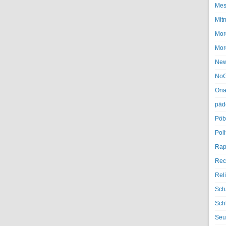
Mes
Mit
Mor
Mor
Ne
NoG
Ona
päd
Pöb
Poli
Rap
Rec
Rel
Sch
Sch
Seu