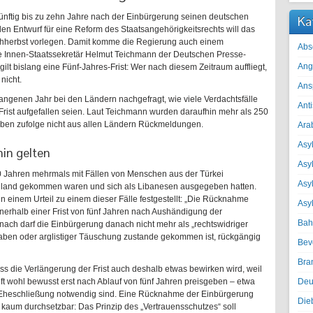
 künftig bis zu zehn Jahre nach der Einbürgerung seinen deutschen
Ka
n Entwurf für eine Reform des Staatsangehörigkeitsrechts will das
ühherbst vorlegen. Damit komme die Regierung auch einem
Abs
 Innen-Staatssekretär Helmut Teichmann der Deutschen Presse-
Ang
gilt bislang eine Fünf-Jahres-Frist: Wer nach diesem Zeitraum auffliegt,
nicht.
Ans
ngenen Jahr bei den Ländern nachgefragt, wie viele Verdachtsfälle
Ant
-Frist aufgefallen seien. Laut Teichmann wurden daraufhin mehr als 250
aben zufolge nicht aus allen Ländern Rückmeldungen.
Ara
Asyl
hin gelten
Asy
0 Jahren mehrmals mit Fällen von Menschen aus der Türkei
Asyl
chland gekommen waren und sich als Libanesen ausgegeben hatten.
 einem Urteil zu einem dieser Fälle festgestellt: „Die Rücknahme
Asy
nnerhalb einer Frist von fünf Jahren nach Aushändigung der
Bah
ch darf die Einbürgerung danach nicht mehr als „rechtswidriger
gaben oder arglistiger Täuschung zustande gekommen ist, rückgängig
Bev
Bra
s die Verlängerung der Frist auch deshalb etwas bewirken wird, weil
nft wohl bewusst erst nach Ablauf von fünf Jahren preisgeben – etwa
Deu
 Eheschließung notwendig sind. Eine Rücknahme der Einbürgerung
Die
kaum durchsetzbar: Das Prinzip des „Vertrauensschutzes“ soll