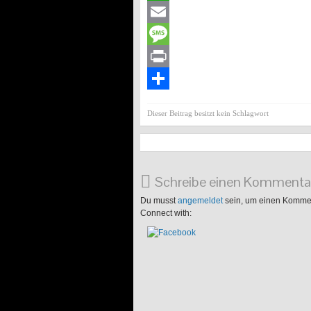
WhatsApp
Email
Message
Print
Teilen
Dieser Beitrag besitzt kein Schlagwort
Schreibe einen Kommenta
Du musst
angemeldet
sein, um einen Komme
Connect with: