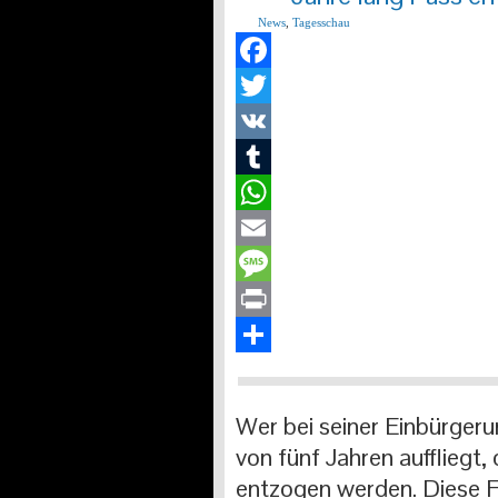
News
,
Tagesschau
Facebook
Twitter
VK
Tumblr
WhatsApp
Email
Message
Print
Teilen
Wer bei seiner Einbürger
von fünf Jahren auffliegt
entzogen werden. Diese Fr