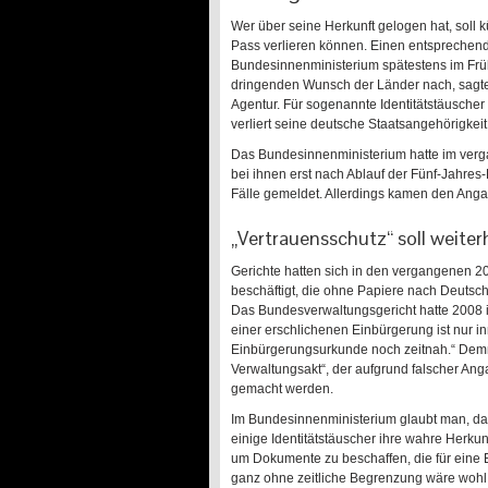
W
er über seine Herkunft gelogen hat, soll
Pass verlieren können. Einen entsprechende
Bundesinnenministerium spätestens im Fr
dringenden Wunsch der Länder nach, sagte
Agentur. Für sogenannte Identitätstäuscher 
verliert seine deutsche Staatsangehörigkeit 
Das Bundesinnenministerium hatte im verga
bei ihnen erst nach Ablauf der Fünf-Jahres
Fälle gemeldet. Allerdings kamen den Ang
„Vertrauensschutz“ soll weiter
Gerichte hatten sich in den vergangenen 2
beschäftigt, die ohne Papiere nach Deuts
Das Bundesverwaltungsgericht hatte 2008 in
einer erschlichenen Einbürgerung ist nur i
Einbürgerungsurkunde noch zeitnah.“ Demna
Verwaltungsakt“, der aufgrund falscher An
gemacht werden.
Im Bundesinnenministerium glaubt man, das
einige Identitätstäuscher ihre wahre Herku
um Dokumente zu beschaffen, die für eine
ganz ohne zeitliche Begrenzung wäre wohl 