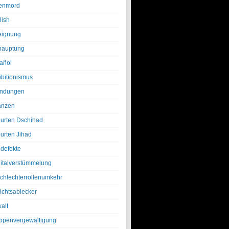
enmord
lish
eignung
hauptung
añol
ibitionismus
ndungen
anzen
urten Dschihad
urten Jihad
defekte
italverstümmelung
chlechterrollenumkehr
ichtsablecker
alt
ppenvergewaltigung