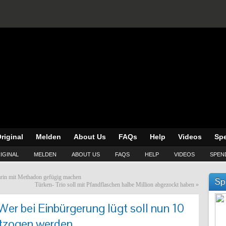
riginal
Melden
About Us
FAQs
Help
Videos
Sp
IGINAL
MELDEN
ABOUT US
FAQS
HELP
VIDEOS
SPEN
arin mit Methadon gefügig machen
Sp
Türken- Trio soll mit Pfandflaschen halbe Million abgezockt haben
»
Wer bei Einbürgerung lügt soll nun 10
ntzogen werden