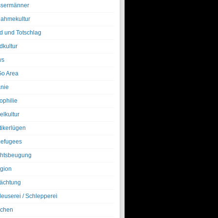
sermänner
nahmekultur
d und Totschlag
dkultur
ws
o Area
nie
ophilie
elkultur
tikerlügen
efugees
htsbeugung
igion
ächtung
leuserei / Schlepperei
chen