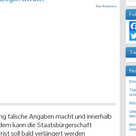
Von
Redaktion
Fo
Fac
Twit
Tw
Ne
Einr
Töd
sch
Klöc
Urte
ung falsche Angaben macht und innerhalb
Mörd
, dem kann die Staatsbürgerschaft
Mün
Ges
ist soll bald verlängert werden