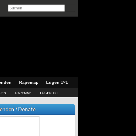
enden
Rapemap
Lügen 1×1
DEN
RAPEMAP
LÜGEN 1×1
enden / Donate