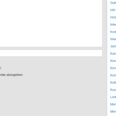
Gut
HIV
Hom
Inte
Inze
Isl
Jam
Kan
Kin
r
Kin
ntar abzugeben.
Kor
Krä
Kus
Lin
Men
Mer