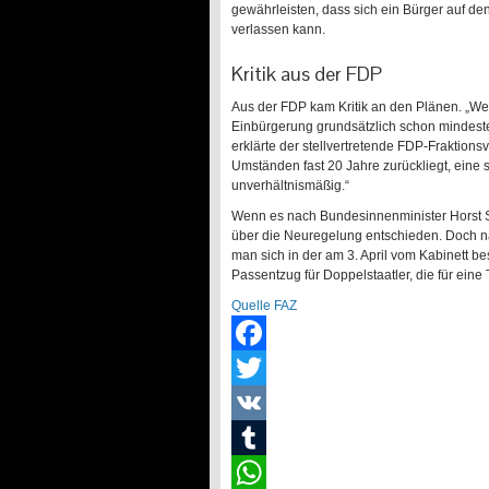
gewährleisten, dass sich ein Bürger auf d
verlassen kann.
Kritik aus der FDP
Aus der FDP kam Kritik an den Plänen. „Wer
Einbürgerung grundsätzlich schon mindesten
erklärte der stellvertretende FDP-Fraktio
Umständen fast 20 Jahre zurückliegt, eine 
unverhältnismäßig.“
Wenn es nach Bundesinnenminister Horst S
über die Neuregelung entschieden. Doch n
man sich in der am 3. April vom Kabinett 
Passentzug für Doppelstaatler, die für eine 
Quelle FAZ
Facebook
Twitter
VK
Tumblr