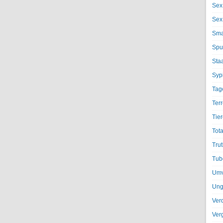
Sex
Sex
Sma
Spu
Sta
Syph
Tag
Terr
Tier
Tota
Trut
Tub
Umv
Ung
Ver
Ver