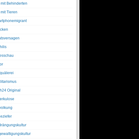
 mit Behinderten
 mit Tieren
rtphonemigrant
cken
atsversagen
ilis
esschau
or
quälerei
litarismus
h24 Original
erkulose
olkung
eziefer
drängungskultur
gewaltigungskultur