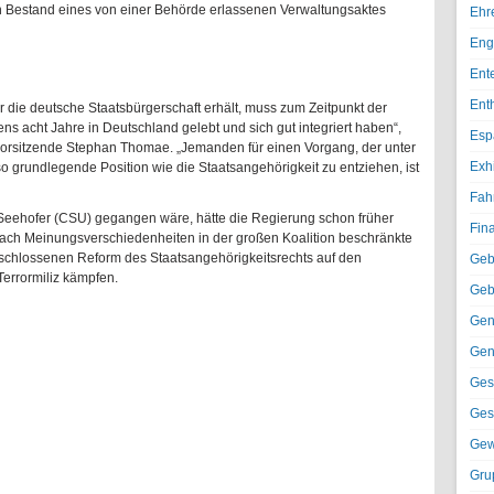
en Bestand eines von einer Behörde erlassenen Verwaltungsaktes
Ehr
Eng
Ent
Ent
 die deutsche Staatsbürgerschaft erhält, muss zum Zeitpunkt der
s acht Jahre in Deutschland gelebt und sich gut integriert haben“,
Esp
nsvorsitzende Stephan Thomae. „Jemanden für einen Vorgang, der unter
Exh
so grundlegende Position wie die Staatsangehörigkeit zu entziehen, ist
Fah
eehofer (CSU) gegangen wäre, hätte die Regierung schon früher
Fin
ach Meinungsverschiedenheiten in der großen Koalition beschränkte
beschlossenen Reform des Staatsangehörigkeitsrechts auf den
Geb
Terrormiliz kämpfen.
Geb
Gen
Gen
Ges
Ges
Gew
Gru