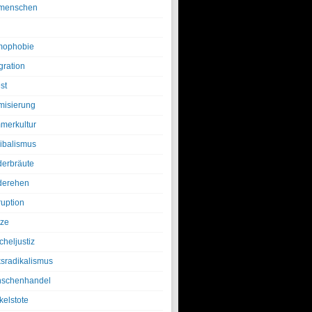
menschen
ophobie
gration
st
amisierung
merkultur
ibalismus
derbräute
derehen
ruption
tze
cheljustiz
ksradikalismus
schenhandel
kelstote