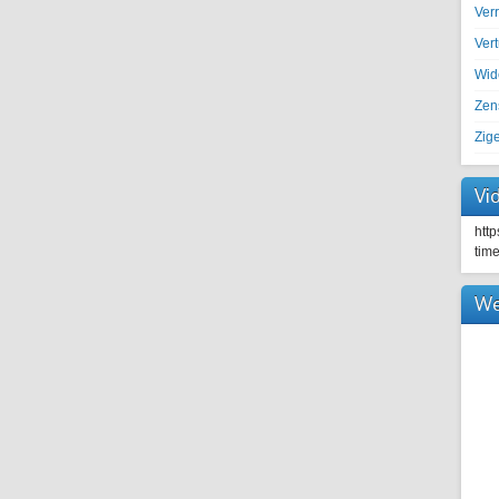
Ver
Ver
Wid
Zen
Zig
Vi
htt
tim
We