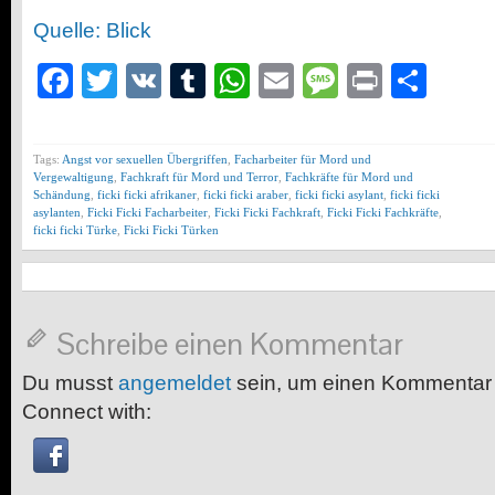
Quelle: Blick
Facebook
Twitter
VK
Tumblr
WhatsApp
Email
Message
Print
Teil
Tags:
Angst vor sexuellen Übergriffen
,
Facharbeiter für Mord und
Vergewaltigung
,
Fachkraft für Mord und Terror
,
Fachkräfte für Mord und
Schändung
,
ficki ficki afrikaner
,
ficki ficki araber
,
ficki ficki asylant
,
ficki ficki
asylanten
,
Ficki Ficki Facharbeiter
,
Ficki Ficki Fachkraft
,
Ficki Ficki Fachkräfte
,
ficki ficki Türke
,
Ficki Ficki Türken
Schreibe einen Kommentar
Du musst
angemeldet
sein, um einen Kommentar
Connect with: