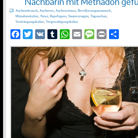
Nachbarin mit Methadon gef
Asylmissbrauch
,
Asylterror
,
Asyltourismus
,
Bevölkerungsaustausch
,
Mitnahmekultur
,
News
,
Rapefugees
,
Staatsversagen
,
Tagesschau
,
Verdrängungskultur
,
Vergewaltigungskultur
Facebook
Twitter
VK
Tumblr
WhatsApp
Email
Message
Print
Teil