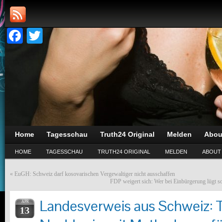
Facebook
Twitter
Home
Tagesschau
Truth24 Original
Melden
Abou
HOME
TAGESSCHAU
TRUTH24 ORIGINAL
MELDEN
ABOUT
«
EuGH: Schweiz darf kosovarischen Vergewaltiger nicht ausschaffen
FDP weigert sich: Wer bei Einbürgerung lügt s
Landesverweis aus Schweiz: T
APR
13