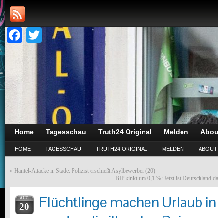
Facebook
Twitter
Home
Tagesschau
Truth24 Original
Melden
Abou
HOME
TAGESSCHAU
TRUTH24 ORIGINAL
MELDEN
ABOUT
«
Hantel-Attacke in Stade: Polizist erschießt Asylbewerber (20)
BIP sinkt um 0,1 %: Jetzt ist Deutschland 
Flüchtlinge machen Urlaub in 
AUG
20