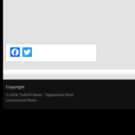
Facebook
Twitter
Copyright
© 2026 Truth24 News - Tagesschau Real
Uncensored News.