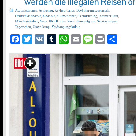
werden die illegalen Reisen or
Asylmissbrauch
,
Asylterror
,
Asyltourismus
,
Bevölkerungsaustausch
,
Deutschlandhasser
,
Finanzen
,
Gutmenschen
,
Islamisierung
,
Jammerkultur
,
Mitnahmekultur
,
News
,
Pöbelkultur
,
Smartphonemigrant
,
Staatsversagen
,
Tagesschau
,
Umvolkung
,
Verdrängungskultur
Facebook
Twitter
VK
Tumblr
WhatsApp
Email
Message
Print
Teil