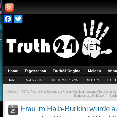
Facebook
Twitter
Home
Tagesschau
Truth24 Original
Melden
Abou
HOME
TAGESSCHAU
TRUTH24 ORIGINAL
MELDEN
ABOUT
«
HALAL – REAL: Wie die Handelskette um Muslime buhlt und tausende Tiere dafür lei
„Es riecht nach Kuhfladen“ – Flüch
Frau im Halb-Burkini wurde a
JUL
29