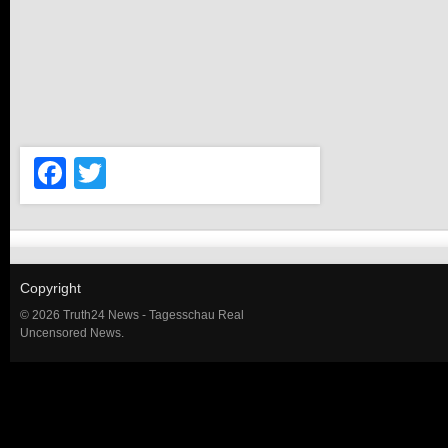
Facebook
Twitter
Copyright
© 2026 Truth24 News - Tagesschau Real
Uncensored News.