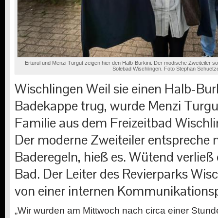
Erturul und Menzi Turgut zeigen hier den Halb-Burkini. Der modische Zweiteiler sor
Solebad Wischlingen. Foto Stephan Schuetz
Wischlingen
Weil sie einen Halb-Bur
Badekappe trug, wurde Menzi Turgut
Familie aus dem Freizeitbad Wischl
Der moderne Zweiteiler entspreche 
Baderegeln, hieß es. Wütend verließ 
Bad. Der Leiter des Revierparks Wisc
von einer internen Kommunikations
„Wir wurden am Mittwoch nach circa einer Stun