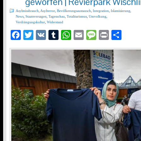
geworfen | Revierpark Wischl
Asylmissbrauch
,
Asylterror
,
Bevölkerungsaustausch
,
Integration
,
Islamisierung
,
News
,
Staatsversagen
,
Tagesschau
,
Totalitarismus
,
Umvolkung
,
Verdrängungskultur
,
Widerstand
Facebook
Twitter
VK
Tumblr
WhatsApp
Email
Message
Print
Teil