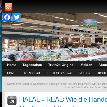
Facebook
Twitter
Home
Tagesschau
Truth24 Original
Melden
Abou
HOME
TAGESSCHAU
TRUTH24 ORIGINAL
MELDEN
ABOUT
«
Kleiner Post, tausende Kommentare, unfähige Polizei und eine mediengeile Anwaltskanz
Frau im Halb-Burkini wurde aus Frei
HALAL – REAL: Wie die Hand
JUL
29