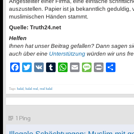
Angestellter einer Firma, eine einfache schriftlic
auszustellen. Papier ist ja bekanntlich geduldig,
muslimischen Händen stammt.
Quelle: Truth24.net
Helfen
Ihnen hat unser Beitrag gefallen? Dann sagen s
auch über eine
Unterstützung
würden wir uns fr
Facebook
Twitter
VK
Tumblr
WhatsApp
Email
Message
Print
Teil
Tags:
halal
,
halal real
,
real halal
1 Ping
Illegale Schächtungen: Muslim mit 