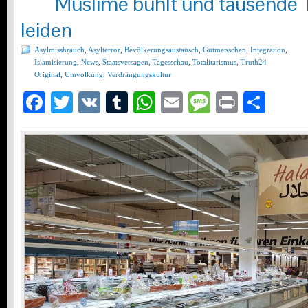
Muslime buhlt und tausende T
leiden
Asylmissbrauch
,
Asylterror
,
Bevölkerungsaustausch
,
Gutmenschen
,
Integration
,
Islamisierung
,
News
,
Staatsversagen
,
Tagesschau
,
Totalitarismus
,
Truth24
Original
,
Umvolkung
,
Verdrängungskultur
Facebook
Twitter
VK
Tumblr
WhatsApp
Email
Message
Print
Teil