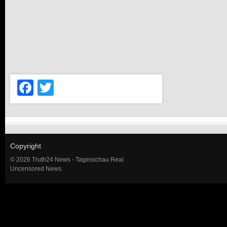
Facebook
Twitter
Copyright
© 2026 Truth24 News - Tagesschau Real
Uncensored News.