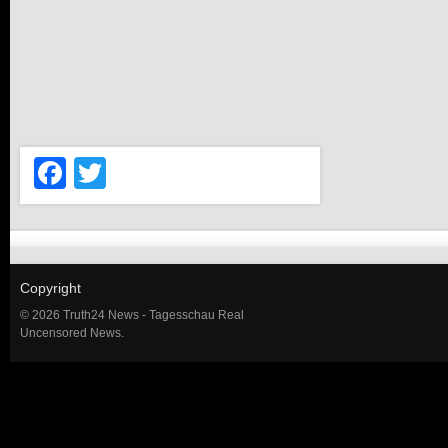
Facebook
Twitter
Copyright
© 2026 Truth24 News - Tagesschau Real
Uncensored News.