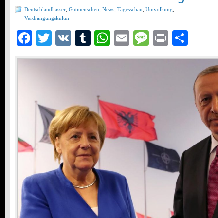
Deutschlandhasser
,
Gutmenschen
,
News
,
Tagesschau
,
Umvolkung
,
Verdrängungskultur
Facebook
Twitter
VK
Tumblr
WhatsApp
Email
Message
Print
Teil