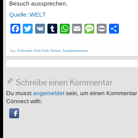
Besuch aussprechen.
Quelle: WELT
Facebook
Twitter
VK
Tumblr
WhatsApp
Email
Message
Print
Teil
Tags:
Erdowahn
,
Ficki Ficki Türken
,
Sozialschmarotzer
Schreibe einen Kommentar
Du musst
angemeldet
sein, um einen Kommentar
Connect with: