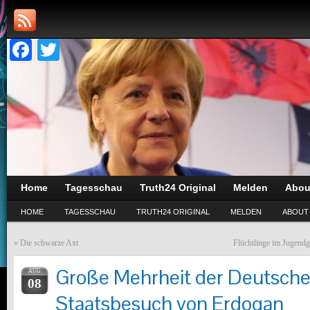
Facebook
Twitter
Home
Tagesschau
Truth24 Original
Melden
Abou
HOME
TAGESSCHAU
TRUTH24 ORIGINAL
MELDEN
ABOUT
«
Die schwarze Axt
Flüchtlinge im Jugendg
Große Mehrheit der Deutsch
AUG
08
Staatsbesuch von Erdogan