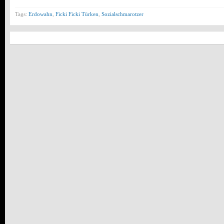
Tags:
Erdowahn
,
Ficki Ficki Türken
,
Sozialschmarotzer