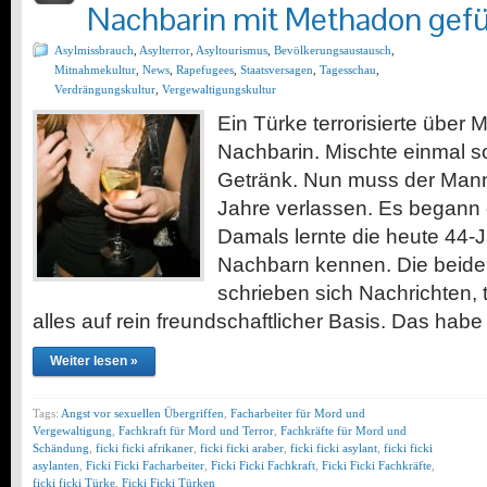
Nachbarin mit Methadon gef
Asylmissbrauch
,
Asylterror
,
Asyltourismus
,
Bevölkerungsaustausch
,
Mitnahmekultur
,
News
,
Rapefugees
,
Staatsversagen
,
Tagesschau
,
Verdrängungskultur
,
Vergewaltigungskultur
Ein Türke terrorisierte über
Nachbarin. Mischte einmal s
Getränk. Nun muss der Mann 
Jahre verlassen. Es begann
Damals lernte die heute 44-J
Nachbarn kennen. Die beide
schrieben sich Nachrichten, t
alles auf rein freundschaftlicher Basis. Das hab
Weiter lesen »
Tags:
Angst vor sexuellen Übergriffen
,
Facharbeiter für Mord und
Vergewaltigung
,
Fachkraft für Mord und Terror
,
Fachkräfte für Mord und
Schändung
,
ficki ficki afrikaner
,
ficki ficki araber
,
ficki ficki asylant
,
ficki ficki
asylanten
,
Ficki Ficki Facharbeiter
,
Ficki Ficki Fachkraft
,
Ficki Ficki Fachkräfte
,
ficki ficki Türke
,
Ficki Ficki Türken