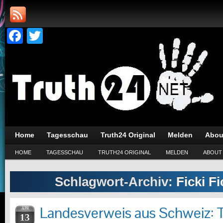
Facebook
Twitter
Home
Tagesschau
Truth24 Original
Melden
Abou
HOME
TAGESSCHAU
TRUTH24 ORIGINAL
MELDEN
ABOUT
Schlagwort-Archiv:
Ficki F
Landesverweis aus Schweiz: T
APR
13