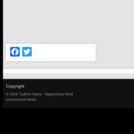
Facebook
Twitter
Copyright
© 2026 Truth24 News - Tagesschau Real
Uncensored News.