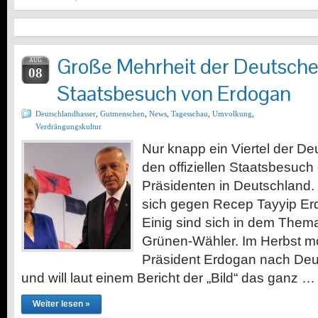
Große Mehrheit der Deutsch
AUG
08
Staatsbesuch von Erdogan
Deutschlandhasser
,
Gutmenschen
,
News
,
Tagesschau
,
Umvolkung
,
Verdrängungskultur
Nur knapp ein Viertel der De
den offiziellen Staatsbesuch
Präsidenten in Deutschland.
sich gegen Recep Tayyip E
Einig sind sich in dem Them
Grünen-Wähler. Im Herbst mö
Präsident Erdogan nach De
und will laut einem Bericht der „Bild“ das ganz …
Weiter lesen »