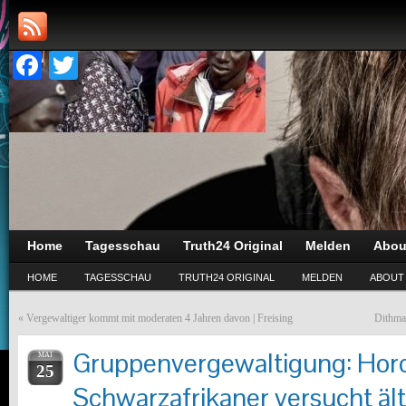
Facebook
Twitter
Home
Tagesschau
Truth24 Original
Melden
Abou
HOME
TAGESSCHAU
TRUTH24 ORIGINAL
MELDEN
ABOUT
«
Vergewaltiger kommt mit moderaten 4 Jahren davon | Freising
Dithma
Gruppenvergewaltigung: Hor
MAI
25
Schwarzafrikaner versucht äl