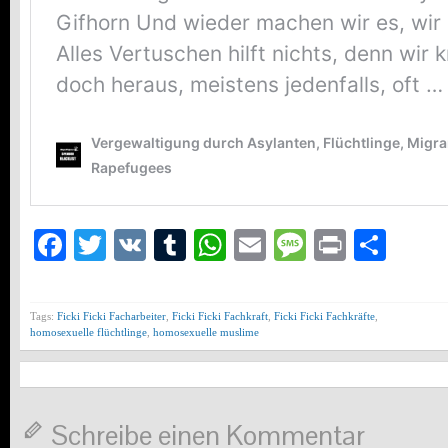
Facebook
Twitter
VK
Tumblr
WhatsApp
Email
Message
Print
Teil
Tags:
Ficki Ficki Facharbeiter
,
Ficki Ficki Fachkraft
,
Ficki Ficki Fachkräfte
,
homosexuelle flüchtlinge
,
homosexuelle muslime
Schreibe einen Kommentar