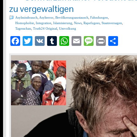
zu vergewaltigen
Asylmissbrauch
,
Asylterror
,
Bevölkerungsaustausch
,
Fahndungen
,
Homophobie
,
Integration
,
Islamisierung
,
News
,
Rapefugees
,
Staatsversagen
,
Tagesschau
,
Truth24 Original
,
Umvolkung
Facebook
Twitter
VK
Tumblr
WhatsApp
Email
Message
Print
Teil