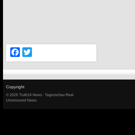
Facebook
Twitter
Copyright
© 2026 Truth24 News - Tagesschau Real
Uncensored News.