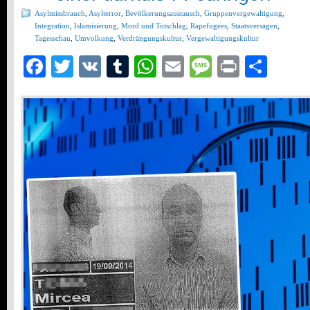
Asylmissbrauch
,
Asylterror
,
Bevölkerungsaustausch
,
Gruppenvergewaltigung
,
Integration
,
Islamisierung
,
Mord und Totschlag
,
Rapefugees
,
Staatsversagen
,
Tagesschau
,
Umvolkung
,
Verdrängungskultur
,
Vergewaltigungskultur
Facebook
Twitter
VK
Tumblr
WhatsApp
Email
Message
Print
Teil