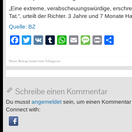
„Eine ex­tre­me, ver­ab­scheu­ungs­wür­di­ge, er­sch
Tat.“, urteilt der Richter. 3 Jahre und 7 Monate Ha
Quelle: BZ
Facebook
Twitter
VK
Tumblr
WhatsApp
Email
Message
Print
Teil
Dieser Beitrag besitzt kein Schlagwort
Schreibe einen Kommentar
Du musst
angemeldet
sein, um einen Kommentar
Connect with: