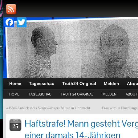
Facebook
Twitter
Home
Tagesschau
Truth24 Original
Melden
Abou
HOME
TAGESSCHAU
TRUTH24 ORIGINAL
MELDEN
ABOUT
«
Beim Anblick ihres Vergewaltigers fiel sie in Ohnmacht
Frau wird in Flüchtlings
Haftstrafe! Mann gesteht Ver
NOV
25
einer damals 14-Jährigen