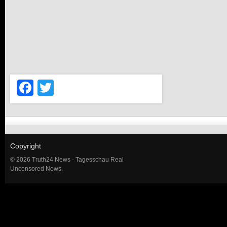
Facebook
Twitter
Copyright
© 2026 Truth24 News - Tagesschau Real
Uncensored News.