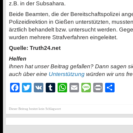
z.B. in der Subsahara.
Beide Beamten, die der Bereitschaftspolizei ang
Polizeidirektion in Gießen unterstützten, musste
ärztlich behandelt bzw. untersucht werden. Geg
wurden mehrere Strafverfahren eingeleitet.
Quelle: Truth24.net
Helfen
Ihnen hat unser Beitrag gefallen? Dann sagen s
auch über eine
Unterstützung
würden wir uns fr
Facebook
Twitter
VK
Tumblr
WhatsApp
Email
Message
Print
Teil
Dieser Beitrag besitzt kein Schlagwort