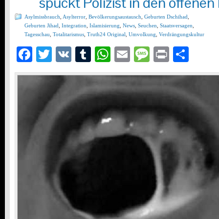
spuckt Polizist in den offene
Asylmissbrauch
,
Asylterror
,
Bevölkerungsaustausch
,
Geburten Dschihad
,
Geburten Jihad
,
Integration
,
Islamisierung
,
News
,
Seuchen
,
Staatsversagen
,
Tagesschau
,
Totalitarismus
,
Truth24 Original
,
Umvolkung
,
Verdrängungskultur
Facebook
Twitter
VK
Tumblr
WhatsApp
Email
Message
Print
Teil