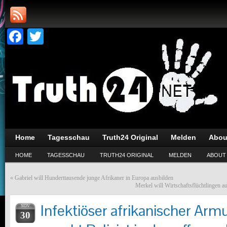
Facebook
Twitter
Home
Tagesschau
Truth24 Original
Melden
Abou
HOME
TAGESSCHAU
TRUTH24 ORIGINAL
MELDEN
ABOUT
«
Gabriel will Hunderttausende junge Afrikaner in Europa ausbilden
Merkel will Wirtschaftsflüchtlingen a
Infektiöser afrikanischer Armu
NOV
30