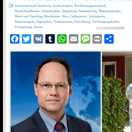
Asylmissbrauch
,
Asylterror
,
Asyltourismus
,
Bevölkerungsaustausch
,
Deutschlandhasser
,
Gutmenschen
,
Integration
,
Islamisierung
,
Mitnahmekultur
,
Mord und Totschlag
,
Mordkultur
,
News
,
Schleuserei / Schlepperei
,
Staatsversagen
,
Tagesschau
,
Totalitarismus
,
Umvolkung
,
Verdrängungskultur
,
Vertuschung
,
Zensur
Facebook
Twitter
VK
Tumblr
WhatsApp
Email
Message
Print
Teil