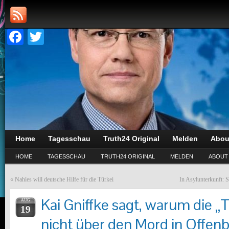
Facebook
Twitter
Home
Tagesschau
Truth24 Original
Melden
Abou
HOME
TAGESSCHAU
TRUTH24 ORIGINAL
MELDEN
ABOUT
«
Nahles will deutsche Hilfe für die Türkei
In Asylunterkunft: St
Kai Gniffke sagt, warum die 
AUG
19
nicht über den Mord in Offenb