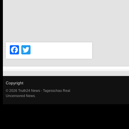
Facebook
Twitter
Copyright
© 2026 Truth24 News - Tagesschau Real
Uncensored News.