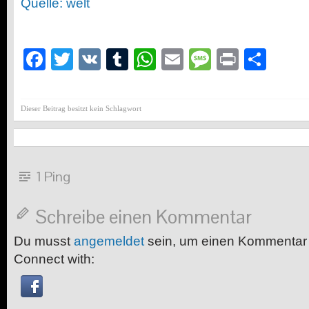
Quelle: welt
Facebook
Twitter
VK
Tumblr
WhatsApp
Email
Message
Print
Teil
Dieser Beitrag besitzt kein Schlagwort
1 Ping
Schreibe einen Kommentar
Du musst
angemeldet
sein, um einen Kommentar
Connect with: