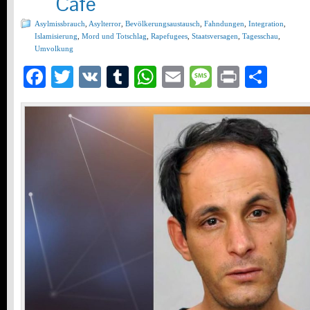
Café
Asylmissbrauch
,
Asylterror
,
Bevölkerungsaustausch
,
Fahndungen
,
Integration
,
Islamisierung
,
Mord und Totschlag
,
Rapefugees
,
Staatsversagen
,
Tagesschau
,
Umvolkung
Facebook
Twitter
VK
Tumblr
WhatsApp
Email
Message
Print
Teil