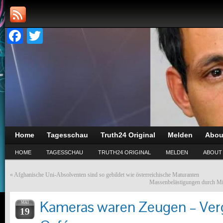
Facebook
Twitter
Home
Tagesschau
Truth24 Original
Melden
Abou
HOME
TAGESSCHAU
TRUTH24 ORIGINAL
MELDEN
ABOUT
«
Afghanische Uni-Absolventen sind so gebildet wie österreichische Maturanten
Massenbelästigungen durch Mig
Kameras waren Zeugen – Ver
MAI
19