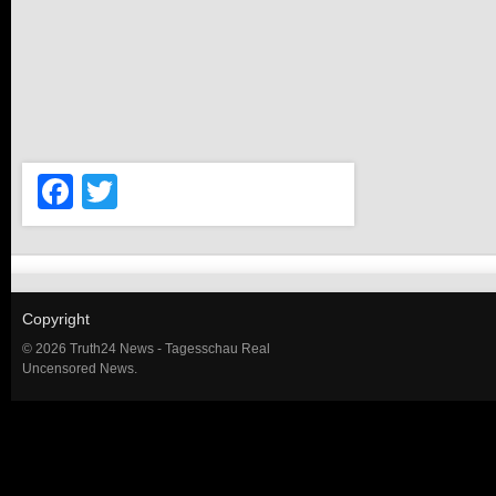
Facebook
Twitter
Copyright
© 2026 Truth24 News - Tagesschau Real
Uncensored News.