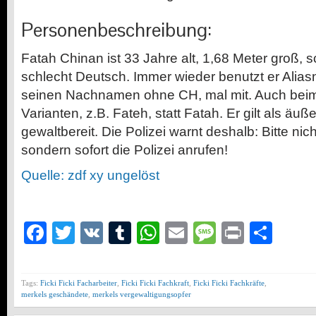
Personenbeschreibung:
Fatah Chinan ist 33 Jahre alt, 1,68 Meter groß, s
schlecht Deutsch. Immer wieder benutzt er Alias
seinen Nachnamen ohne CH, mal mit. Auch beim
Varianten, z.B. Fateh, statt Fatah. Er gilt als äu
gewaltbereit. Die Polizei warnt deshalb: Bitte ni
sondern sofort die Polizei anrufen!
Quelle: zdf xy ungelöst
Facebook
Twitter
VK
Tumblr
WhatsApp
Email
Message
Print
Teil
Tags:
Ficki Ficki Facharbeiter
,
Ficki Ficki Fachkraft
,
Ficki Ficki Fachkräfte
,
merkels geschändete
,
merkels vergewaltigungsopfer