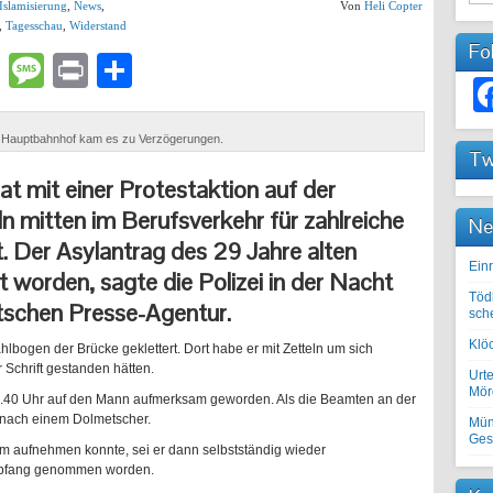
Islamisierung
,
News
,
Von
Heli Copter
,
Tagesschau
,
Widerstand
Fo
lr
atsApp
Email
Message
Print
Teilen
 Hauptbahnhof kam es zu Verzögerungen.
Tw
at mit einer Protestaktion auf der
n mitten im Berufsverkehr für zahlreiche
Ne
 Der Asylantrag des 29 Jahre alten
Einr
t worden, sagte die Polizei in der Nacht
Töd
schen Presse-Agentur.
sch
Klöc
bogen der Brücke geklettert. Dort habe er mit Zetteln um sich
 Schrift gestanden hätten.
Urte
Mörd
16.40 Uhr auf den Mann aufmerksam geworden. Als die Beamten an der
 nach einem Dolmetscher.
Mün
Ges
m aufnehmen konnte, sei er dann selbstständig wieder
 Empfang genommen worden.