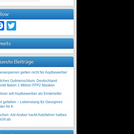
llow
Facebook
Twitter
eets
ueste Beiträge
eisesperren gelten nicht für Asylbewerber
liches Gutmenschtum: Deutschland
enkt Italien 1 Million FFP2 Masken
kner will Asylbewerber als Erntehelfer
il gefallen – Lebenslang für Georgines
er Ali K.
chen: Axt-Araber hackt Autofahrer halbes
icht ab