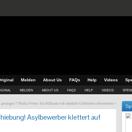
riginal
Melden
About Us
FAQs
Help
Videos
Sp
IGINAL
MELDEN
ABOUT US
FAQS
HELP
VIDEOS
SPEN
gestiegen !!!
Burka-Verbot: Ein Millionär will sämtliche Geldstrafen übernehmen
»
Sp
iebung! Asylbewerber klettert auf