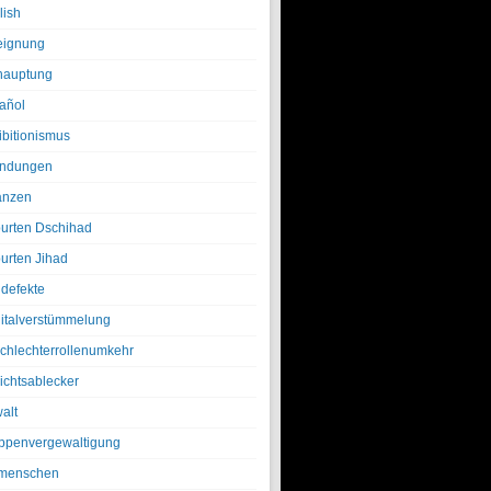
lish
eignung
hauptung
añol
ibitionismus
ndungen
anzen
urten Dschihad
urten Jihad
defekte
italverstümmelung
chlechterrollenumkehr
ichtsablecker
alt
ppenvergewaltigung
menschen