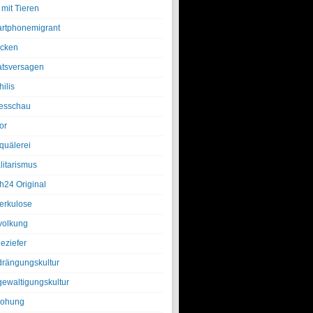
 mit Tieren
rtphonemigrant
cken
atsversagen
ilis
esschau
or
quälerei
litarismus
h24 Original
erkulose
olkung
eziefer
drängungskultur
gewaltigungskultur
rohung