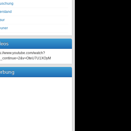
tuschung
erstand
sur
euner
deos
ps://www.youtube.com/watch?
e_continue=2&v=OteU7U1XOyM
rbung