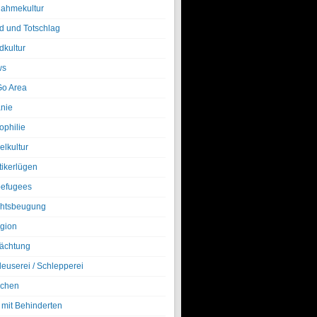
nahmekultur
d und Totschlag
dkultur
ws
o Area
nie
ophilie
elkultur
tikerlügen
efugees
htsbeugung
igion
ächtung
leuserei / Schlepperei
chen
 mit Behinderten