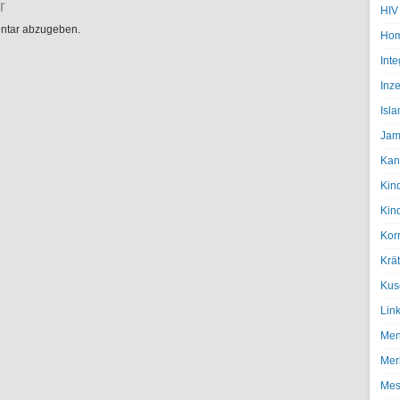
r
HIV
ntar abzugeben.
Hom
Inte
Inze
Isl
Jam
Kan
Kin
Kin
Kor
Krä
Kus
Lin
Men
Mer
Mes