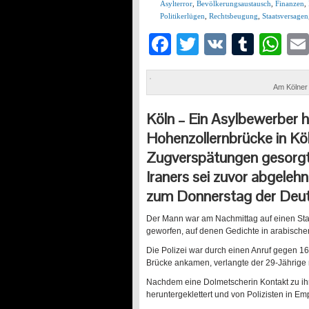
Asylterror
,
Bevölkerungsaustausch
,
Finanzen
,
Politikerlügen
,
Rechtsbeugung
,
Staatsversagen
Facebook
Twitter
VK
Tumb
Wh
Am Kölner
Köln –
Ein Asylbewerber h
Hohenzollernbrücke in Köl
Zugverspätungen gesorgt.
Iraners sei zuvor abgelehn
zum Donnerstag der Deut
Der Mann war am Nachmittag auf einen Stahl
geworfen, auf denen Gedichte in arabischer
Die Polizei war durch einen Anruf gegen 
Brücke ankamen, verlangte der 29-Jährige
Nachdem eine Dolmetscherin Kontakt zu ih
heruntergeklettert und von Polizisten in