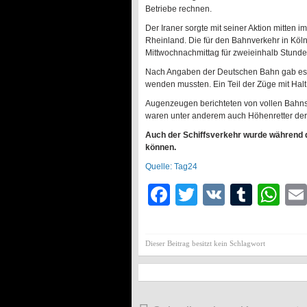
Betriebe rechnen.
Der Iraner sorgte mit seiner Aktion mitten
Rheinland. Die für den Bahnverkehr in Kö
Mittwochnachmittag für zweieinhalb Stunde
Nach Angaben der Deutschen Bahn gab es du
wenden mussten. Ein Teil der Züge mit Ha
Augenzeugen berichteten von vollen Bahn
waren unter anderem auch Höhenretter der
Auch der Schiffsverkehr wurde während de
können.
Quelle: Tag24
Facebook
Twitter
VK
Tumb
Wh
Dieser Beitrag besitzt kein Schlagwort