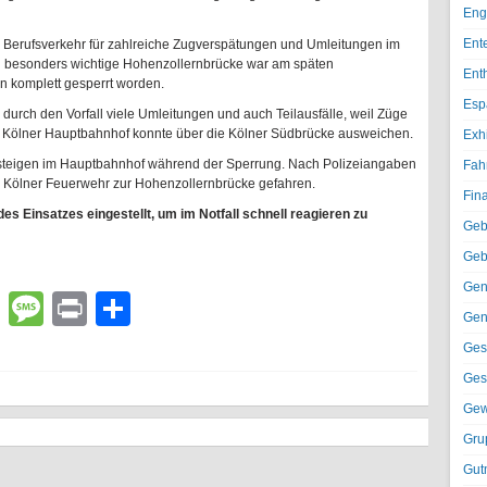
Eng
Ent
 im Berufsverkehr für zahlreiche Zugverspätungen und Umleitungen im
ln besonders wichtige Hohenzollernbrücke war am späten
Ent
n komplett gesperrt worden.
Esp
rch den Vorfall viele Umleitungen und auch Teilausfälle, weil Züge
lt Kölner Hauptbahnhof konnte über die Kölner Südbrücke ausweichen.
Exh
steigen im Hauptbahnhof während der Sperrung. Nach Polizeiangaben
Fah
 Kölner Feuerwehr zur Hohenzollernbrücke gefahren.
Fin
s Einsatzes eingestellt, um im Notfall schnell reagieren zu
Geb
Geb
Gen
lr
atsApp
Email
Message
Print
Teilen
Gen
Ges
Ges
Gew
Gru
Gut