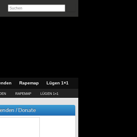
enden
Rapemap
Lügen 1×1
DEN
RAPEMAP
LÜGEN 1×1
enden / Donate