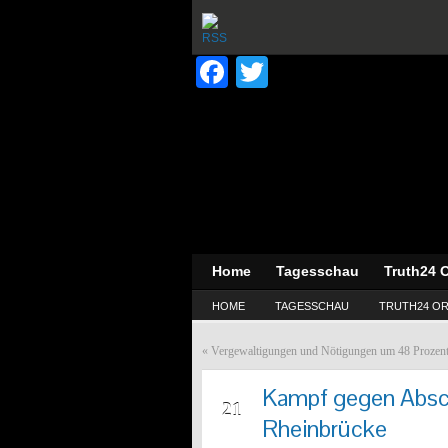
Facebook
Twitter
Home
Tagesschau
Truth24 O
HOME
TAGESSCHAU
TRUTH24 OR
«
Vergewaltigungen und Nötigungen um 48 Prozent 
Kampf gegen Absch
SEP
21
Rheinbrücke