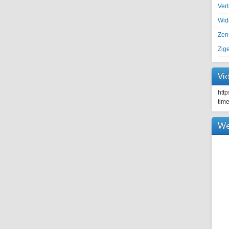
Ver
Wid
Zen
Zig
Vi
htt
tim
We