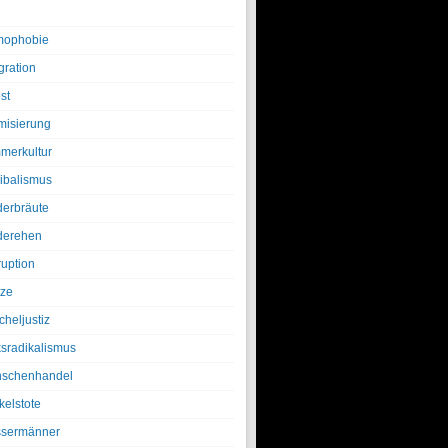
ophobie
gration
st
amisierung
merkultur
ibalismus
derbräute
derehen
ruption
tze
cheljustiz
ksradikalismus
schenhandel
kelstote
sermänner