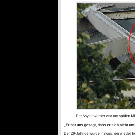
Der Asylbewerber war am späten Mi
„Er hat uns gesagt, dass er sich nicht um
Der 29-Jährige wurde inzwischen wieder fr