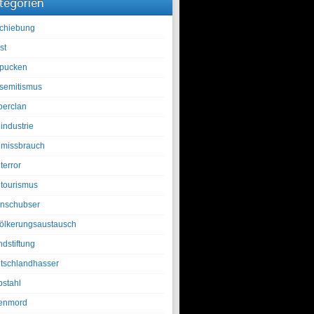
tegorien
chiebung
st
pucken
isemitismus
berclan
industrie
lmissbrauch
terror
ltourismus
nschubser
ölkerungsaustausch
ndstiftung
tschlandhasser
bstahl
enmord