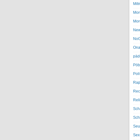
Mit
Mor
Mor
Ne
NoG
Ona
päd
Pöb
Poli
Rap
Rec
Rel
Sch
Sch
Seu
Sex