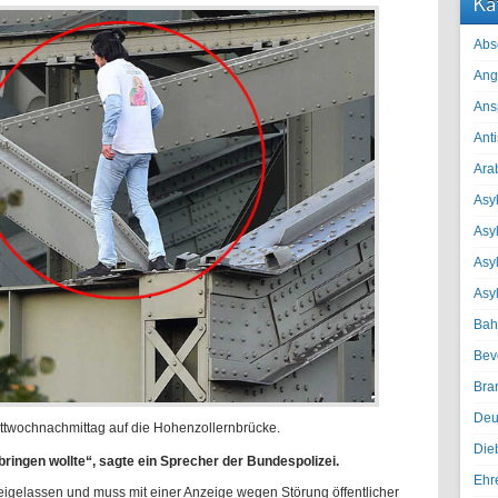
Ka
Abs
Ang
Ans
Ant
Ara
Asyl
Asy
Asyl
Asy
Bah
Bev
Bra
Deu
ttwochnachmittag auf die Hohenzollernbrücke.
Die
bringen wollte“, sagte ein Sprecher der Bundespolizei.
Ehr
eigelassen und muss mit einer Anzeige wegen Störung öffentlicher