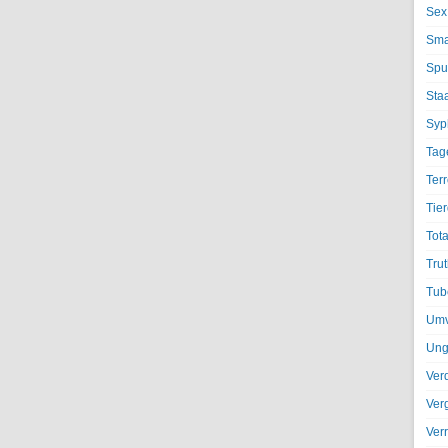
Sex
Sma
Spu
Sta
Syph
Tag
Terr
Tier
Tota
Trut
Tub
Umv
Ung
Ver
Ver
Ver