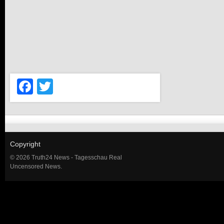
Facebook
Twitter
Copyright
© 2026 Truth24 News - Tagesschau Real
Uncensored News.