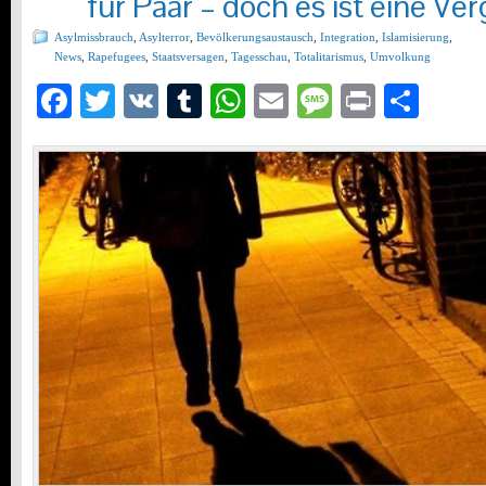
für Paar – doch es ist eine Ve
Asylmissbrauch
,
Asylterror
,
Bevölkerungsaustausch
,
Integration
,
Islamisierung
,
News
,
Rapefugees
,
Staatsversagen
,
Tagesschau
,
Totalitarismus
,
Umvolkung
Facebook
Twitter
VK
Tumblr
WhatsApp
Email
Message
Print
Teil