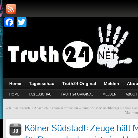
Facebook
Twitter
Home
Tagesschau
Truth24 Original
Melden
Abou
HOME
TAGESSCHAU
TRUTH24 ORIGINAL
MELDEN
ABOUT
«
Künast verurteilt Abschiebung von Kriminellen – dann bringt Maischberger sie völlig 
Maturant
Kölner Südstadt: Zeuge hält 
JUN
30