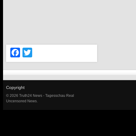
Facebook
Twitter
Copyright
© 2026 Truth24 News - Tagesschau Real
Uncensored News.