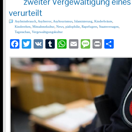
zweiter Vergewaltigung eines 
verurteilt
Asylmissbrauch
,
Asylterror
,
Asyltourismus
,
Islamisierung
,
Kinderbräute
,
Kinderehen
,
Mitnahmekultur
,
News
,
pädophilie
,
Rapefugees
,
Staatsversagen
,
Tagesschau
,
Vergewaltigungskultur
Facebook
Twitter
VK
Tumblr
WhatsApp
Email
Message
Print
Teil