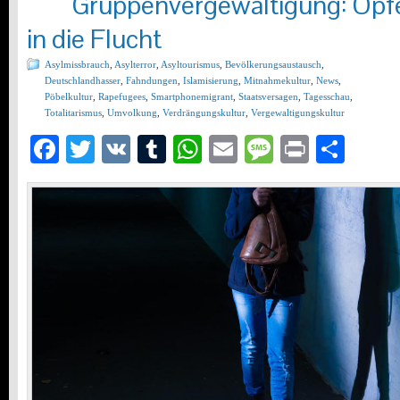
Gruppenvergewaltigung: Opfe
in die Flucht
Asylmissbrauch
,
Asylterror
,
Asyltourismus
,
Bevölkerungsaustausch
,
Deutschlandhasser
,
Fahndungen
,
Islamisierung
,
Mitnahmekultur
,
News
,
Pöbelkultur
,
Rapefugees
,
Smartphonemigrant
,
Staatsversagen
,
Tagesschau
,
Totalitarismus
,
Umvolkung
,
Verdrängungskultur
,
Vergewaltigungskultur
Facebook
Twitter
VK
Tumblr
WhatsApp
Email
Message
Print
Teil