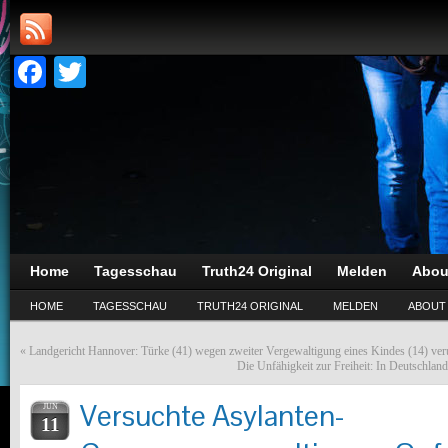
Facebook
Twitter
Home
Tagesschau
Truth24 Original
Melden
Abou
HOME
TAGESSCHAU
TRUTH24 ORIGINAL
MELDEN
ABOUT
«
Landgericht Hannover: Türke (41) wegen zweiter Vergewaltigung eines Kindes (14) veru
Die Unfähigkeit zur Freiheit: In Deutschlan
Versuchte Asylanten-
JUN
11