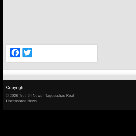
Facebook
Twitter
Copyright
© 2026 Truth24 News - Tagesschau Real
Uncensored News.