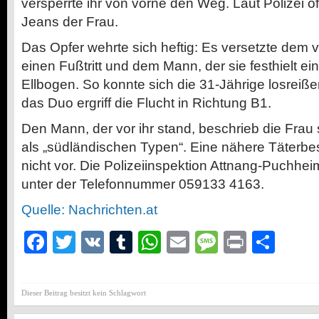
versperrte ihr von vorne den Weg. Laut Polizei ö
Jeans der Frau.
Das Opfer wehrte sich heftig: Es versetzte dem v
einen Fußtritt und dem Mann, der sie festhielt e
Ellbogen. So konnte sich die 31-Jährige losreiße
das Duo ergriff die Flucht in Richtung B1.
Den Mann, der vor ihr stand, beschrieb die Frau s
als „südländischen Typen“. Eine nähere Täterbe
nicht vor. Die Polizeiinspektion Attnang-Puchhei
unter der Telefonnummer 059133 4163.
Quelle: Nachrichten.at
Facebook
Twitter
VK
Tumblr
WhatsApp
Email
Message
Print
Teil
Dieser Beitrag besitzt kein Schlagwort