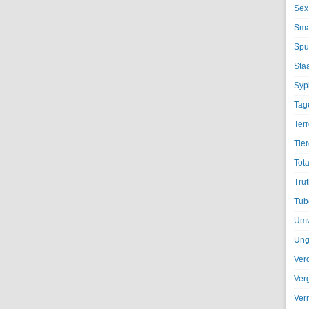
Sex
Sma
Spu
Sta
Syph
Tag
Terr
Tier
Tota
Trut
Tub
Umv
Ung
Ver
Ver
Ver