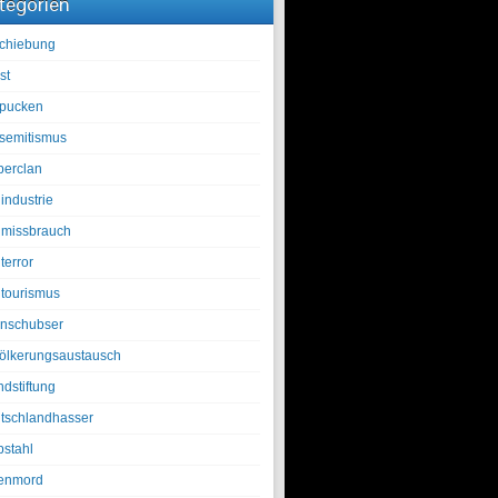
tegorien
chiebung
st
pucken
isemitismus
berclan
industrie
lmissbrauch
terror
ltourismus
nschubser
ölkerungsaustausch
ndstiftung
tschlandhasser
bstahl
enmord