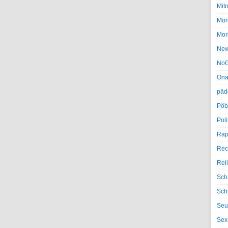
Mit
Mor
Mor
Ne
NoG
Ona
päd
Pöb
Poli
Rap
Rec
Rel
Sch
Sch
Seu
Sex