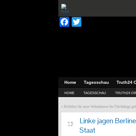
Facebook
Twitter
Home
Tagesschau
Truth24 O
HOME
TAGESSCHAU
TRUTH24 OR
«
Richtfest für neue Wohnhäuser für Flüchtlinge gef
Linke jagen Berli
JUN
13
Staat