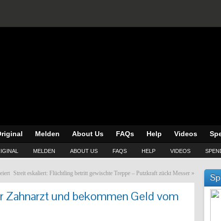
riginal
Melden
About Us
FAQs
Help
Videos
Sp
IGINAL
MELDEN
ABOUT US
FAQS
HELP
VIDEOS
SPEN
eiert
Streit eskaliert: Flüchtling betritt gewischte Treppe – Putzkraft zückt Messer
»
Sp
ner Zahnarzt und bekommen Geld vom