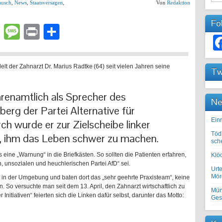
ausch
,
News
,
Staatsversagen
,
Von
Redaktion
Fo
lr
atsApp
Email
Message
Print
Teilen
lt der Zahnarzt Dr. Marius Radtke (64) seit vielen Jahren seine
Tw
renamtlich als Sprecher des
Ne
erg der Partei Alternative für
Einr
h wurde er zur Zielscheibe linker
Töd
, ihm das Leben schwer zu machen.
sch
s eine „Warnung“ in die Briefkästen. So sollten die Patienten erfahren,
Klöc
en, unsozialen und heuchlerischen Partei AfD“ sei.
Urte
Mörd
n in der Umgebung und baten dort das „sehr geehrte Praxisteam“, keine
 So versuchte man seit dem 13. April, den Zahnarzt wirtschaftlich zu
Mün
r Initiativen“ feierten sich die Linken dafür selbst, darunter das Motto:
Ges