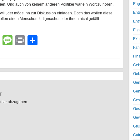
Eng
gen. Und auch von keinem anderen Politiker war ein Wort zu hören.
Ent
will, der möge ihn zur Diskussion einladen. Doch das wollen diese
wollen einen Menschen fertigmachen, der ihnen nicht gefällt.
Ent
Esp
lr
atsApp
Email
Message
Print
Teilen
Exh
Fah
Fin
Geb
Geb
Gen
Gen
r
Ges
ntar abzugeben.
Ges
Gew
Gru
Gut