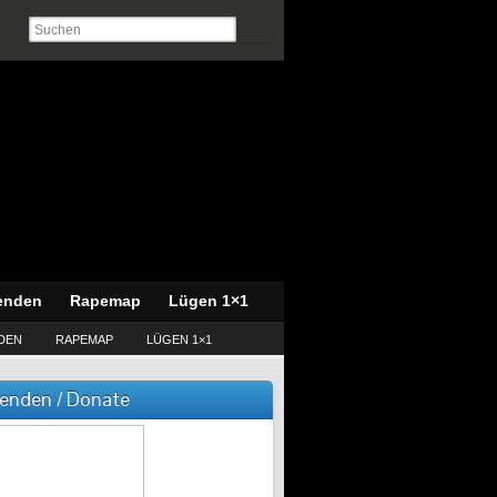
enden
Rapemap
Lügen 1×1
DEN
RAPEMAP
LÜGEN 1×1
enden / Donate