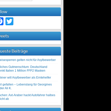
llow
Facebook
Twitter
eets
ueste Beiträge
eisesperren gelten nicht für Asylbewerber
liches Gutmenschtum: Deutschland
enkt Italien 1 Million FFP2 Masken
kner will Asylbewerber als Erntehelfer
il gefallen – Lebenslang für Georgines
er Ali K.
chen: Axt-Araber hackt Autofahrer halbes
icht ab