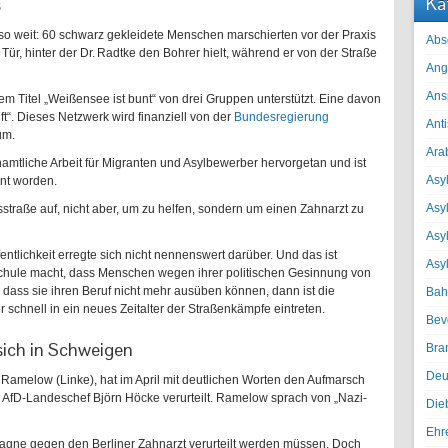
Ka
s
so weit: 60 schwarz gekleidete Menschen marschierten vor der Praxis
Abs
 Tür, hinter der Dr. Radtke den Bohrer hielt, während er von der Straße
Ang
Ans
 Titel „Weißensee ist bunt“ von drei Gruppen unterstützt. Eine davon
“. Dieses Netzwerk wird finanziell von der
Bundesregierung
Ant
um.
Ara
namtliche Arbeit für Migranten und Asylbewerber hervorgetan und ist
Asyl
nt worden.
Asy
usstraße auf, nicht aber, um zu helfen, sondern um einen Zahnarzt zu
Asyl
ntlichkeit erregte sich nicht nennenswert darüber. Und das ist
Asy
Schule macht, dass Menschen wegen ihrer politischen Gesinnung von
 dass sie ihren Beruf nicht mehr ausüben können, dann ist die
Bah
chnell in ein neues Zeitalter der Straßenkämpfe eintreten.
Bev
sich in Schweigen
Bra
Deu
Ramelow (Linke), hat im April mit deutlichen Worten den Aufmarsch
 AfD-Landeschef Björn Höcke verurteilt. Ramelow sprach von „Nazi-
Die
Ehr
mpagne gegen den Berliner Zahnarzt verurteilt werden müssen. Doch