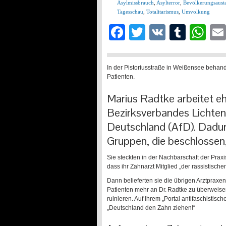
Asylmissbrauch
,
Asylterror
,
Bevölkerungsaust
Tagesschau
,
Totalitarismus
,
Umvolkung
Facebook
Twitter
VK
Tumb
Wh
In der Pistoriusstraße in Weißensee behande
Patienten.
Marius Radtke arbeitet eh
Bezirksverbandes Lichtenb
Deutschland (AfD). Dadurc
Gruppen, die beschlossen
Sie steckten in der Nachbarschaft der Praxi
dass ihr Zahnarzt Mitglied „der rassistisch
Dann belieferten sie die übrigen Arztpraxe
Patienten mehr an Dr. Radtke zu überweisen.
ruinieren. Auf ihrem „Portal antifaschistische
„Deutschland den Zahn ziehen!“