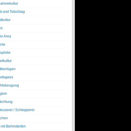
nahmekultur
d und Totschlag
dkultur
ws
o Area
nie
ophilie
elkultur
tikerlügen
efugees
htsbeugung
igion
ächtung
leuserei / Schlepperei
chen
 mit Behinderten