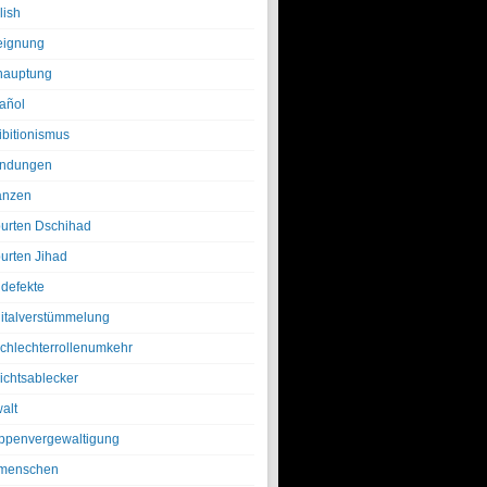
lish
eignung
hauptung
añol
ibitionismus
ndungen
anzen
urten Dschihad
urten Jihad
defekte
italverstümmelung
chlechterrollenumkehr
ichtsablecker
alt
ppenvergewaltigung
menschen