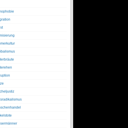
ophobie
gration
st
amisierung
merkultur
ibalismus
derbräute
derehen
ruption
tze
cheljustiz
ksradikalismus
schenhandel
kelstote
sermänner