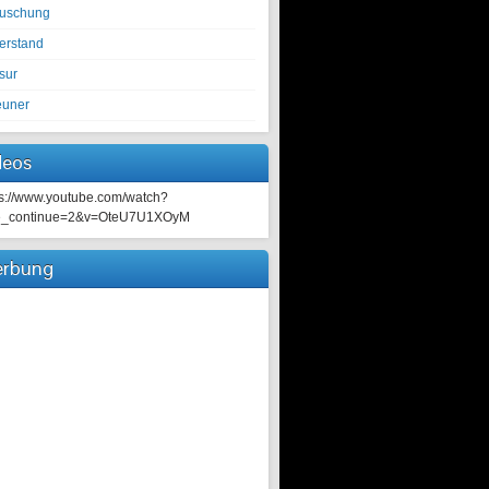
tuschung
erstand
sur
euner
deos
ps://www.youtube.com/watch?
e_continue=2&v=OteU7U1XOyM
rbung