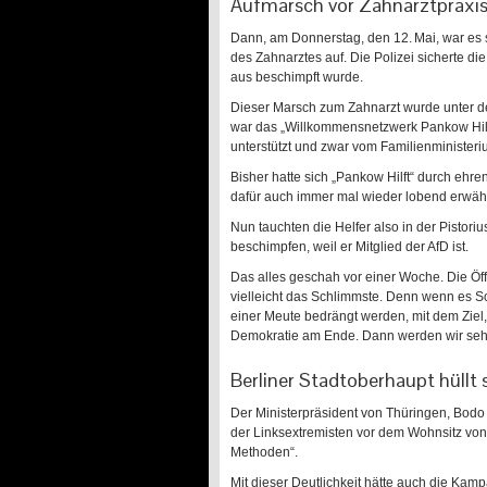
Aufmarsch vor Zahnarztpraxi
Dann, am Donnerstag, den 12. Mai, war es 
des Zahnarztes auf. Die Polizei sicherte die
aus beschimpft wurde.
Dieser Marsch zum Zahnarzt wurde unter dem
war das „Willkommensnetzwerk Pankow Hilft
unterstützt und zwar vom Familienministeri
Bisher hatte sich „Pankow Hilft“ durch ehre
dafür auch immer mal wieder lobend erwäh
Nun tauchten die Helfer also in der Pistori
beschimpfen, weil er Mitglied der AfD ist.
Das alles geschah vor einer Woche. Die Öffe
vielleicht das Schlimmste. Denn wenn es 
einer Meute bedrängt werden, mit dem Ziel,
Demokratie am Ende. Dann werden wir sehr s
Berliner Stadtoberhaupt hüllt 
Der Ministerpräsident von Thüringen, Bodo 
der Linksextremisten vor dem Wohnsitz von
Methoden“.
Mit dieser Deutlichkeit hätte auch die Ka