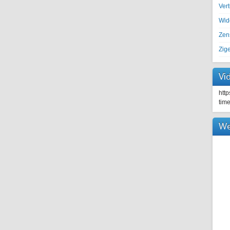
Ver
Wid
Zen
Zig
Vi
htt
tim
We