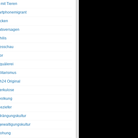
 mit Tieren
rtphonemigrant
cken
atsversagen
ilis
esschau
or
quälerei
litarismus
h24 Original
erkulose
olkung
eziefer
drängungskultur
gewaltigungskultur
rohung