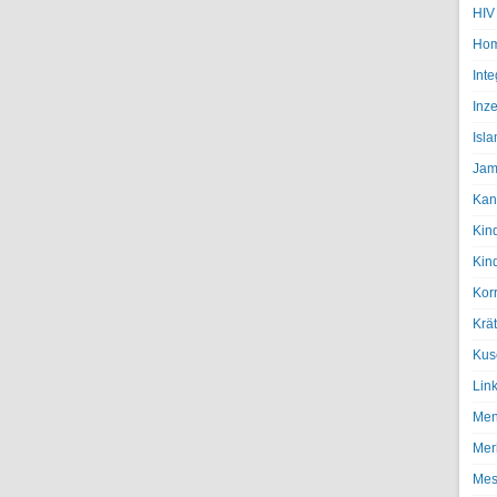
HIV
Hom
Inte
Inze
Isl
Jam
Kan
Kin
Kin
Kor
Krä
Kus
Lin
Men
Mer
Mes