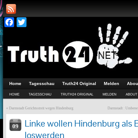
Facebook
Twitter
Home
Tagesschau
Truth24 Original
Melden
Abou
HOME
TAGESSCHAU
TRUTH24 ORIGINAL
MELDEN
ABOUT
«
Darmstadt Gerichtsstreit wegen Hindenburg
Darmstadt : Umbene
Linke wollen Hindenburg als 
MAI
09
loswerden