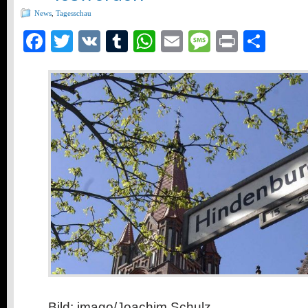
News
,
Tagesschau
Facebook
Twitter
VK
Tumblr
WhatsApp
Email
Message
Print
Teil
Bild: imago/Joachim Schulz