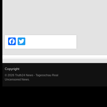
Facebook
Twitter
Copyright
© 2026 Truth24 News - Tagesschau Real
Uncensored News.