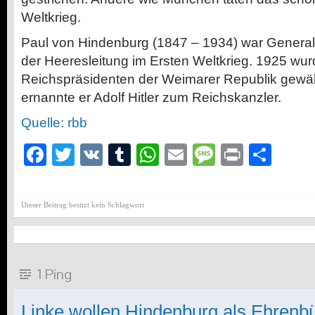
Weltkrieg.
Paul von Hindenburg (1847 – 1934) war General
der Heeresleitung im Ersten Weltkrieg. 1925 wu
Reichspräsidenten der Weimarer Republik gewäh
ernannte er Adolf Hitler zum Reichskanzler.
Quelle: rbb
Facebook
Twitter
VK
Tumblr
WhatsApp
Email
Message
Print
Teil
Dieser Beitrag besitzt kein Schlagwort
1 Ping
Linke wollen Hindenburg als Ehrenb