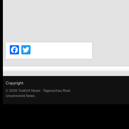
Facebook
Twitter
Copyright
© 2026 Truth24 News - Tagesschau Real
Uncensored News.