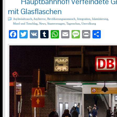
Hauptbahnhof! Verfeindete 
mit Glasflaschen
Asylmissbrauch
,
Asylterror
,
Bevölkerungsaustausch
,
Integration
,
Islamisierung
,
Mord und Totschlag
,
News
,
Staatsversagen
,
Tagesschau
,
Umvolkung
Facebook
Twitter
VK
Tumblr
WhatsApp
Email
Message
Print
Teil