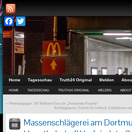
Facebook
Twitter
Home
Tagesschau
Truth24 Original
Melden
Abou
HOME
TAGESSCHAU
TRUTH24 ORIGINAL
MELDEN
ABOUT
«
Werbekampagne: 100 Millionen Euro für „Demokratie-Projekte“
Recklinghausen | Schock im Gebüsch: Exhibitionist onan
Massenschlägerei am Dortm
MAI
08